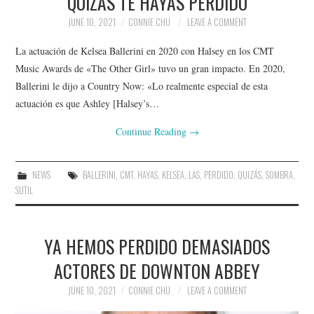
QUIZÁS TE HAYAS PERDIDO
JUNE 10, 2021
CONNIE CHU
LEAVE A COMMENT
La actuación de Kelsea Ballerini en 2020 con Halsey en los CMT
Music Awards de «The Other Girl» tuvo un gran impacto. En 2020,
Ballerini le dijo a Country Now: «Lo realmente especial de esta
actuación es que Ashley [Halsey’s…
Continue Reading
→
NEWS
BALLERINI
,
CMT
,
HAYAS
,
KELSEA
,
LAS
,
PERDIDO
,
QUIZÁS
,
SOMBRA
,
SUTIL
YA HEMOS PERDIDO DEMASIADOS
ACTORES DE DOWNTON ABBEY
JUNE 10, 2021
CONNIE CHU
LEAVE A COMMENT