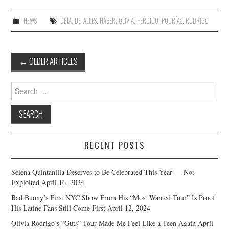
NEWS
DEJA
,
DETALLES
,
HABER
,
OLIVIA
,
PERDIDO
,
PODRÍAS
,
RODRIGO
Post
←
OLDER ARTICLES
navigation
Search
for:
RECENT POSTS
Selena Quintanilla Deserves to Be Celebrated This Year — Not
Exploited
April 16, 2024
Bad Bunny’s First NYC Show From His “Most Wanted Tour” Is Proof
His Latine Fans Still Come First
April 12, 2024
Olivia Rodrigo’s “Guts” Tour Made Me Feel Like a Teen Again
April