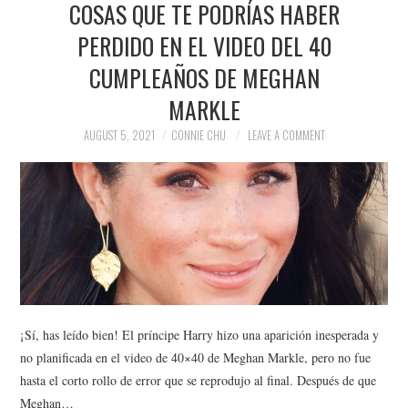
COSAS QUE TE PODRÍAS HABER
NEWS
PERDIDO EN EL VIDEO DEL 40
POLITICS
CUMPLEAÑOS DE MEGHAN
SOCIETY
MARKLE
AUGUST 5, 2021
CONNIE CHU
LEAVE A COMMENT
SPORTS
TECHNOLOGY
¡Sí, has leído bien! El príncipe Harry hizo una aparición inesperada y
no planificada en el video de 40×40 de Meghan Markle, pero no fue
hasta el corto rollo de error que se reprodujo al final. Después de que
Meghan…