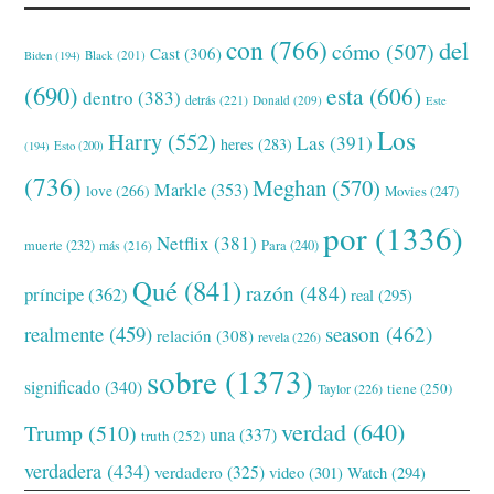
con
(766)
del
cómo
(507)
Cast
(306)
Black
(201)
Biden
(194)
(690)
esta
(606)
dentro
(383)
detrás
(221)
Donald
(209)
Este
Los
Harry
(552)
Las
(391)
heres
(283)
(194)
Esto
(200)
(736)
Meghan
(570)
Markle
(353)
love
(266)
Movies
(247)
por
(1336)
Netflix
(381)
muerte
(232)
Para
(240)
más
(216)
Qué
(841)
razón
(484)
príncipe
(362)
real
(295)
realmente
(459)
season
(462)
relación
(308)
revela
(226)
sobre
(1373)
significado
(340)
tiene
(250)
Taylor
(226)
verdad
(640)
Trump
(510)
una
(337)
truth
(252)
verdadera
(434)
verdadero
(325)
video
(301)
Watch
(294)