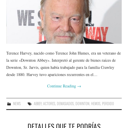
Terence Harvey, nacido como Terence John Humes, era un veterano de
la serie «Downton Abbey». Interpretó al gerente de bienes raíces de
Downton, Sr. Jarvis, quien había trabajado para la familia Crawley
desde 1880. Harvey tuvo apariciones recurrentes en el…
Continue Reading
→
NEWS
ABBEY
,
ACTORES
,
DEMASIADOS
,
DOWNTON
,
HEMOS
,
PERDIDO
DETALLES QUE TE PODRÍAS