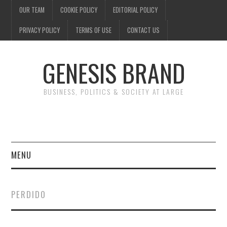
OUR TEAM
COOKIE POLICY
EDITORIAL POLICY
PRIVACY POLICY
TERMS OF USE
CONTACT US
GENESIS BRAND
BUSINESS, POLITICS & SOCIETY AT LARGE
MENU
ENTERTAINMENT
PERDIDO
FINANCE