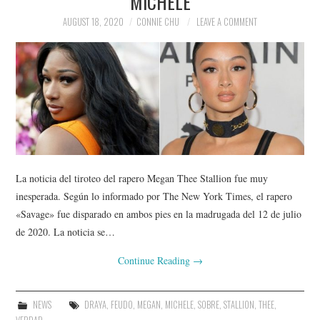
MICHELE
AUGUST 18, 2020
CONNIE CHU
LEAVE A COMMENT
La noticia del tiroteo del rapero Megan Thee Stallion fue muy
inesperada. Según lo informado por The New York Times, el rapero
«Savage» fue disparado en ambos pies en la madrugada del 12 de julio
de 2020. La noticia se…
Continue Reading
→
NEWS
DRAYA
,
FEUDO
,
MEGAN
,
MICHELE
,
SOBRE
,
STALLION
,
THEE
,