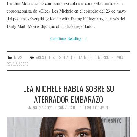
Heather Morris habló con franqueza sobre el comportamiento de la
coprotagonista de «Glee» Lea Michele en el episodio del 23 de mayo
del podcast «Everything Iconic with Danny Pellegrino», a través del
Daily Mail. Morris dijo que el maltrato reportado…
Continue Reading
→
NEWS
ACOSO
,
DETALLES
,
HEATHER
,
LEA
,
MICHELE
,
MORRIS
,
NUEVOS
,
REVELA
,
SOBRE
LEA MICHELE HABLA SOBRE SU
ATERRADOR EMBARAZO
MARCH 27, 2021
CONNIE CHU
LEAVE A COMMENT