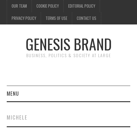
OUR TEAM
COOKIE POLICY
EDITORIAL POLICY
PRIVACY POLICY
TERMS OF USE
CONTACT US
GENESIS BRAND
BUSINESS, POLITICS & SOCIETY AT LARGE
MENU
ENTERTAINMENT
MICHELE
FINANCE