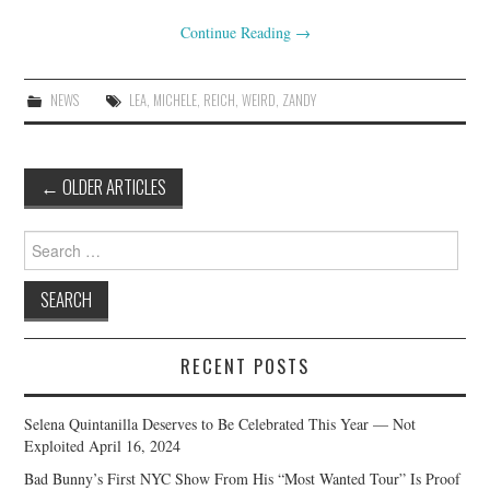
Continue Reading
→
NEWS
LEA
,
MICHELE
,
REICH
,
WEIRD
,
ZANDY
Post
←
OLDER ARTICLES
navigation
Search
for:
RECENT POSTS
Selena Quintanilla Deserves to Be Celebrated This Year — Not
Exploited
April 16, 2024
Bad Bunny’s First NYC Show From His “Most Wanted Tour” Is Proof