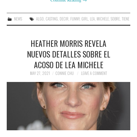
NEWS
ALGO
,
CASTING
,
DECIR
,
FUNNY
,
GIRL
,
LEA
,
MICHELE
,
SOBRE
,
TIENE
HEATHER MORRIS REVELA
NUEVOS DETALLES SOBRE EL
ACOSO DE LEA MICHELE
MAY 27, 2021
CONNIE CHU
LEAVE A COMMENT