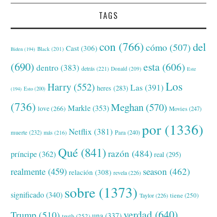
TAGS
con
(766)
del
cómo
(507)
Cast
(306)
Black
(201)
Biden
(194)
(690)
esta
(606)
dentro
(383)
detrás
(221)
Donald
(209)
Este
Los
Harry
(552)
Las
(391)
heres
(283)
(194)
Esto
(200)
(736)
Meghan
(570)
Markle
(353)
love
(266)
Movies
(247)
por
(1336)
Netflix
(381)
muerte
(232)
Para
(240)
más
(216)
Qué
(841)
razón
(484)
príncipe
(362)
real
(295)
realmente
(459)
season
(462)
relación
(308)
revela
(226)
sobre
(1373)
significado
(340)
tiene
(250)
Taylor
(226)
verdad
(640)
Trump
(510)
una
(337)
truth
(252)