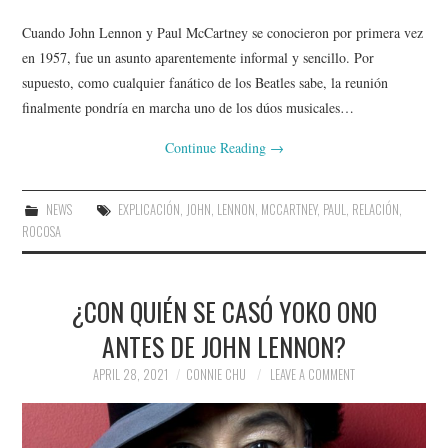
Cuando John Lennon y Paul McCartney se conocieron por primera vez
en 1957, fue un asunto aparentemente informal y sencillo. Por
supuesto, como cualquier fanático de los Beatles sabe, la reunión
finalmente pondría en marcha uno de los dúos musicales…
Continue Reading
→
NEWS
EXPLICACIÓN
,
JOHN
,
LENNON
,
MCCARTNEY
,
PAUL
,
RELACIÓN
,
ROCOSA
¿CON QUIÉN SE CASÓ YOKO ONO
ANTES DE JOHN LENNON?
APRIL 28, 2021
CONNIE CHU
LEAVE A COMMENT