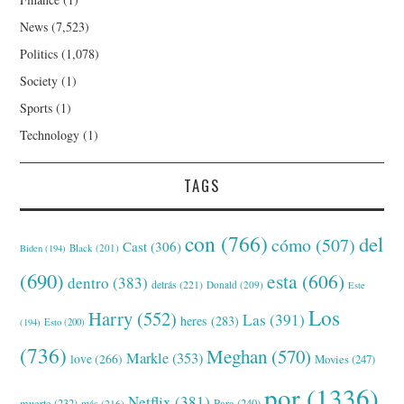
News
(7,523)
Politics
(1,078)
Society
(1)
Sports
(1)
Technology
(1)
TAGS
con
(766)
del
cómo
(507)
Cast
(306)
Black
(201)
Biden
(194)
(690)
esta
(606)
dentro
(383)
detrás
(221)
Donald
(209)
Este
Los
Harry
(552)
Las
(391)
heres
(283)
(194)
Esto
(200)
(736)
Meghan
(570)
Markle
(353)
love
(266)
Movies
(247)
por
(1336)
Netflix
(381)
muerte
(232)
Para
(240)
más
(216)