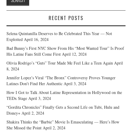
RECENT POSTS
Selena Quintanilla Deserves to Be Celebrated This Year — Not
Exploited
April 16, 2024
Bad Bunny’s First NYC Show From His “Most Wanted Tour” Is Proof
His Latine Fans Still Come First
April 12, 2024
Olivia Rodrigo’s “Guts” Tour Made Me Feel Like a Teen Again
April
8, 2024
Jennifer Lopez’s Viral “The Bronx” Controversy Proves Younger
Latines Don’t Find Her Authentic
April 3, 2024
How I Got to Talk About Latine Representation in Hollywood on the
TEDx Stage
April 3, 2024
“Gordita Chronicles” Finally Gets a Second Life on Tubi, Hulu and
Disney+
April 2, 2024
Shakira Thinks the “Barbie” Movie Is Emasculating — Here’s How
She Missed the Point
April 2, 2024