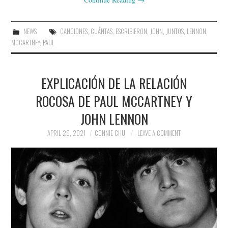
NEWS
CANCIONES
,
CUÁNTAS
,
ESCRIBIERON
,
JOHN
,
JUNTOS
,
LENNON
,
MCCARTNEY
,
PAUL
EXPLICACIÓN DE LA RELACIÓN
ROCOSA DE PAUL MCCARTNEY Y
JOHN LENNON
APRIL 29, 2021
CONNIE CHU
LEAVE A COMMENT