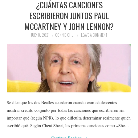
¿CUÁNTAS CANCIONES
NEWS
ESCRIBIERON JUNTOS PAUL
POLITICS
MCCARTNEY Y JOHN LENNON?
SOCIETY
JULY 8, 2021
CONNIE CHU
LEAVE A COMMENT
SPORTS
TECHNOLOGY
Se dice que los dos Beatles acordaron cuando eran adolescentes
mostrar crédito conjunto por todas las canciones que escribieron sin
importar qué (según NPR), lo que dificulta determinar realmente quién
escribió qué. Según Cheat Sheet, las primeras canciones como «She…
Continue Reading
→