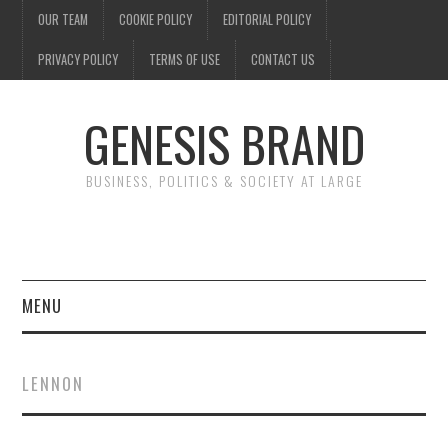
OUR TEAM
COOKIE POLICY
EDITORIAL POLICY
PRIVACY POLICY
TERMS OF USE
CONTACT US
GENESIS BRAND
BUSINESS, POLITICS & SOCIETY AT LARGE
MENU
ENTERTAINMENT
LENNON
FINANCE