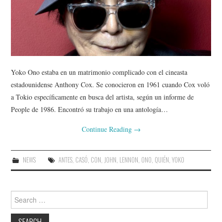
Yoko Ono estaba en un matrimonio complicado con el cineasta
estadounidense Anthony Cox. Se conocieron en 1961 cuando Cox voló
a Tokio específicamente en busca del artista, según un informe de
People de 1986. Encontró su trabajo en una antología…
Continue Reading
→
NEWS
ANTES
,
CASÓ
,
CON
,
JOHN
,
LENNON
,
ONO
,
QUIÉN
,
YOKO
Search
for: