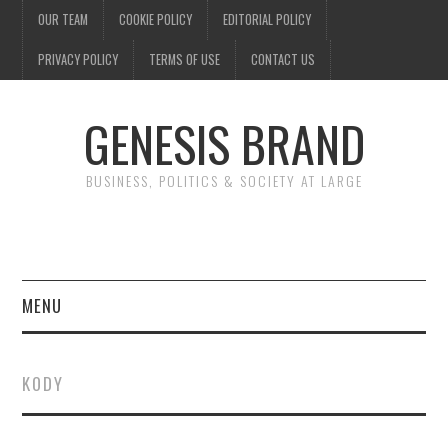
OUR TEAM
COOKIE POLICY
EDITORIAL POLICY
PRIVACY POLICY
TERMS OF USE
CONTACT US
GENESIS BRAND
BUSINESS, POLITICS & SOCIETY AT LARGE
MENU
ENTERTAINMENT
KODY
FINANCE