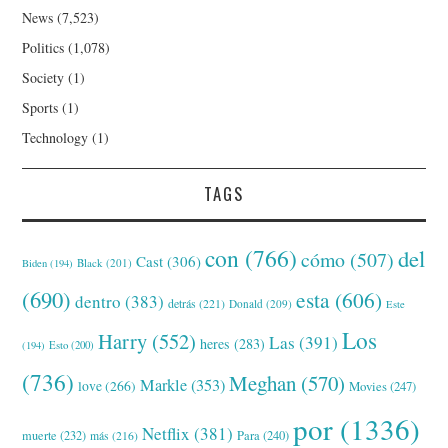
News
(7,523)
Politics
(1,078)
Society
(1)
Sports
(1)
Technology
(1)
TAGS
con
(766)
del
cómo
(507)
Cast
(306)
Black
(201)
Biden
(194)
(690)
esta
(606)
dentro
(383)
detrás
(221)
Donald
(209)
Este
Los
Harry
(552)
Las
(391)
heres
(283)
(194)
Esto
(200)
(736)
Meghan
(570)
Markle
(353)
love
(266)
Movies
(247)
por
(1336)
Netflix
(381)
muerte
(232)
Para
(240)
más
(216)