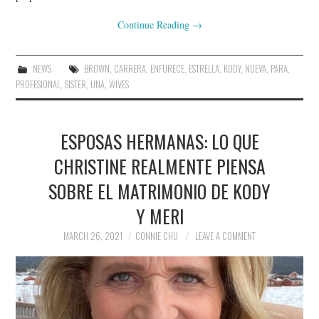
Continue Reading
→
NEWS
BROWN
,
CARRERA
,
ENFURECE
,
ESTRELLA
,
KODY
,
NUEVA
,
PARA
,
PROFESIONAL
,
SISTER
,
UNA
,
WIVES
ESPOSAS HERMANAS: LO QUE
CHRISTINE REALMENTE PIENSA
SOBRE EL MATRIMONIO DE KODY
Y MERI
MARCH 26, 2021
CONNIE CHU
LEAVE A COMMENT