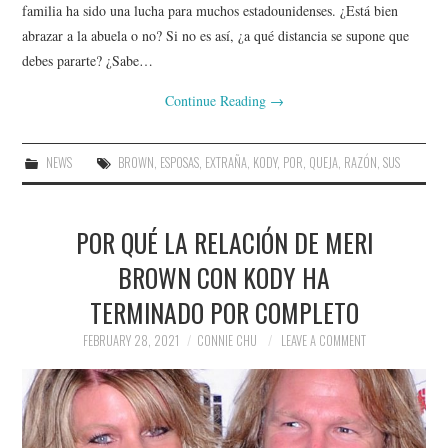
familia ha sido una lucha para muchos estadounidenses. ¿Está bien
abrazar a la abuela o no? Si no es así, ¿a qué distancia se supone que
debes pararte? ¿Sabe…
Continue Reading
→
NEWS
BROWN
,
ESPOSAS
,
EXTRAÑA
,
KODY
,
POR
,
QUEJA
,
RAZÓN
,
SUS
POR QUÉ LA RELACIÓN DE MERI
BROWN CON KODY HA
TERMINADO POR COMPLETO
FEBRUARY 28, 2021
CONNIE CHU
LEAVE A COMMENT