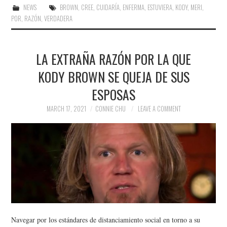
NEWS
BROWN
,
CREE
,
CUIDARÍA
,
ENFERMA
,
ESTUVIERA
,
KODY
,
MERI
,
POR
,
RAZÓN
,
VERDADERA
LA EXTRAÑA RAZÓN POR LA QUE
KODY BROWN SE QUEJA DE SUS
ESPOSAS
MARCH 17, 2021
CONNIE CHU
LEAVE A COMMENT
Navegar por los estándares de distanciamiento social en torno a su