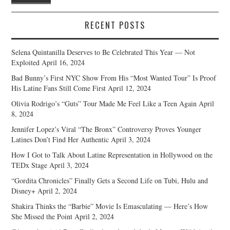
RECENT POSTS
Selena Quintanilla Deserves to Be Celebrated This Year — Not
Exploited
April 16, 2024
Bad Bunny’s First NYC Show From His “Most Wanted Tour” Is Proof
His Latine Fans Still Come First
April 12, 2024
Olivia Rodrigo’s “Guts” Tour Made Me Feel Like a Teen Again
April
8, 2024
Jennifer Lopez’s Viral “The Bronx” Controversy Proves Younger
Latines Don’t Find Her Authentic
April 3, 2024
How I Got to Talk About Latine Representation in Hollywood on the
TEDx Stage
April 3, 2024
“Gordita Chronicles” Finally Gets a Second Life on Tubi, Hulu and
Disney+
April 2, 2024
Shakira Thinks the “Barbie” Movie Is Emasculating — Here’s How
She Missed the Point
April 2, 2024