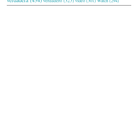
verdadero
(325)
video
(301)
Watch
(294)