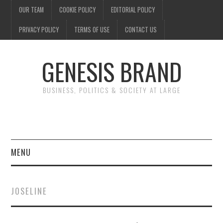
OUR TEAM
COOKIE POLICY
EDITORIAL POLICY
PRIVACY POLICY
TERMS OF USE
CONTACT US
GENESIS BRAND
BUSINESS, POLITICS & SOCIETY AT LARGE
MENU
ENTERTAINMENT
JOSELINE
FINANCE