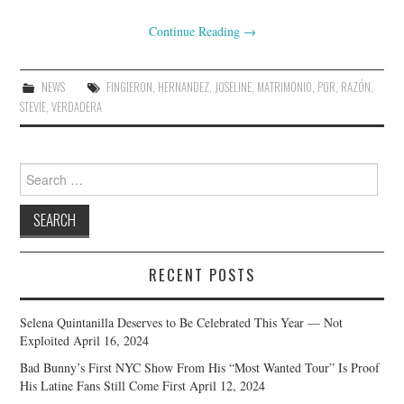
Continue Reading
→
NEWS
FINGIERON
,
HERNANDEZ
,
JOSELINE
,
MATRIMONIO
,
POR
,
RAZÓN
,
STEVIE
,
VERDADERA
Search
for:
RECENT POSTS
Selena Quintanilla Deserves to Be Celebrated This Year — Not
Exploited
April 16, 2024
Bad Bunny’s First NYC Show From His “Most Wanted Tour” Is Proof
His Latine Fans Still Come First
April 12, 2024