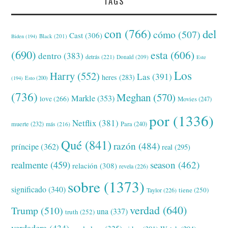
TAGS
con
(766)
del
cómo
(507)
Cast
(306)
Black
(201)
Biden
(194)
(690)
esta
(606)
dentro
(383)
detrás
(221)
Donald
(209)
Este
Los
Harry
(552)
Las
(391)
heres
(283)
(194)
Esto
(200)
(736)
Meghan
(570)
Markle
(353)
love
(266)
Movies
(247)
por
(1336)
Netflix
(381)
muerte
(232)
Para
(240)
más
(216)
Qué
(841)
razón
(484)
príncipe
(362)
real
(295)
realmente
(459)
season
(462)
relación
(308)
revela
(226)
sobre
(1373)
significado
(340)
tiene
(250)
Taylor
(226)
verdad
(640)
Trump
(510)
una
(337)
truth
(252)
verdadera
(434)