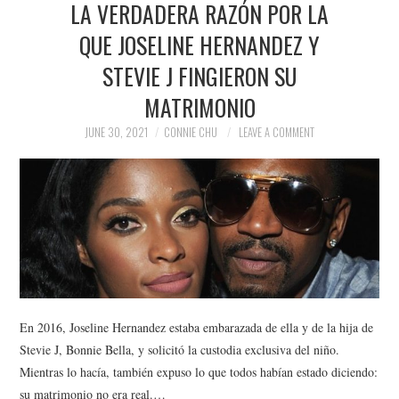
LA VERDADERA RAZÓN POR LA
NEWS
QUE JOSELINE HERNANDEZ Y
POLITICS
STEVIE J FINGIERON SU
SOCIETY
MATRIMONIO
JUNE 30, 2021
CONNIE CHU
LEAVE A COMMENT
SPORTS
TECHNOLOGY
En 2016, Joseline Hernandez estaba embarazada de ella y de la hija de
Stevie J, Bonnie Bella, y solicitó la custodia exclusiva del niño.
Mientras lo hacía, también expuso lo que todos habían estado diciendo:
su matrimonio no era real.…