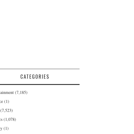
CATEGORIES
tainment
(7,185)
ce
(1)
(7,523)
cs
(1,078)
ty
(1)