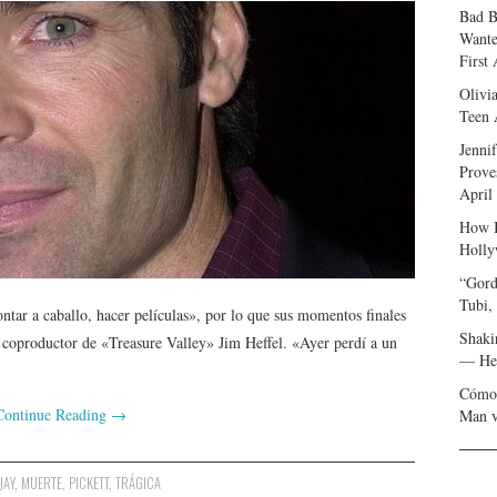
Bad B
Wante
First
Olivi
Teen 
Jenni
Prove
April
How I
Holly
“Gord
Tubi,
tar a caballo, hacer películas», por lo que sus momentos finales
Shaki
 coproductor de «Treasure Valley» Jim Heffel. «Ayer perdí a un
— Her
Cómo 
Continue Reading
→
Man v
JAY
,
MUERTE
,
PICKETT
,
TRÁGICA