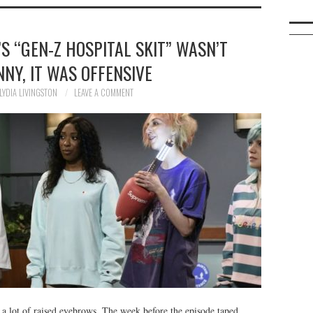
S “GEN-Z HOSPITAL SKIT” WASN’T
NY, IT WAS OFFENSIVE
LYDIA LIVINGSTON
LEAVE A COMMENT
a lot of raised eyebrows. The week before the episode taped,