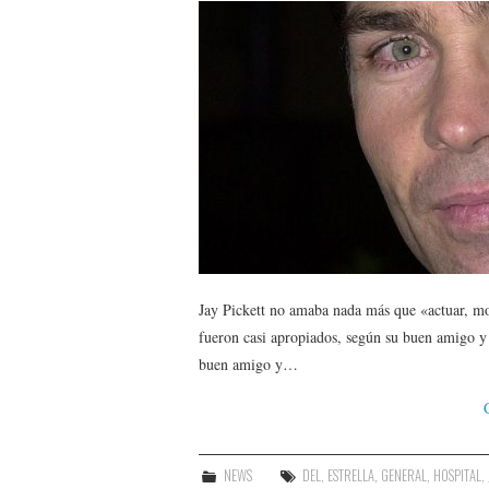
Jay Pickett no amaba nada más que «actuar, mon
fueron casi apropiados, según su buen amigo y
buen amigo y…
NEWS
DEL
,
ESTRELLA
,
GENERAL
,
HOSPITAL
,