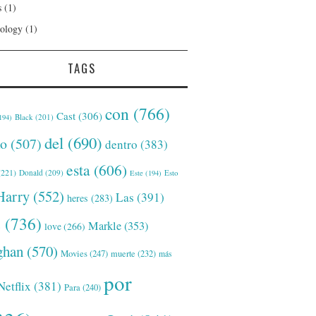
s
(1)
ology
(1)
TAGS
con
(766)
Cast
(306)
Black
(201)
194)
del
(690)
o
(507)
dentro
(383)
esta
(606)
221)
Donald
(209)
Este
(194)
Esto
Harry
(552)
Las
(391)
heres
(283)
s
(736)
Markle
(353)
love
(266)
han
(570)
Movies
(247)
muerte
(232)
más
por
Netflix
(381)
Para
(240)