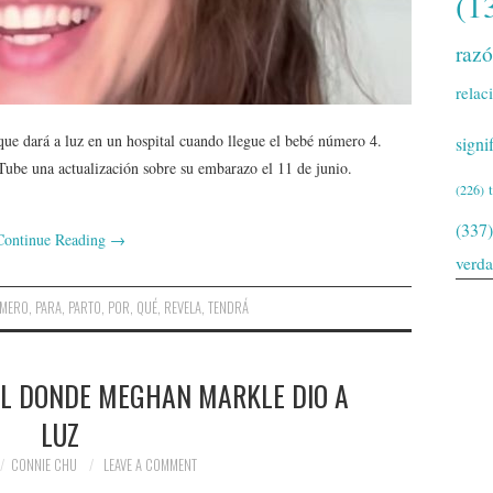
(1
raz
relac
ue dará a luz en un hospital cuando llegue el bebé número 4.
signi
uTube una actualización sobre su embarazo el 11 de junio.
(226)
(337)
Continue Reading
→
verd
MERO
,
PARA
,
PARTO
,
POR
,
QUÉ
,
REVELA
,
TENDRÁ
AL DONDE MEGHAN MARKLE DIO A
LUZ
CONNIE CHU
LEAVE A COMMENT