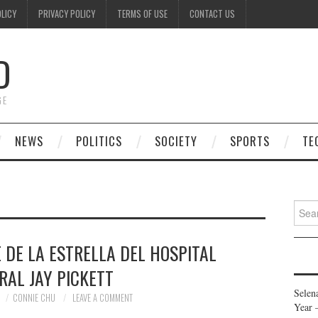
OLICY
PRIVACY POLICY
TERMS OF USE
CONTACT US
D
GE
NEWS
POLITICS
SOCIETY
SPORTS
TE
Searc
for:
 DE LA ESTRELLA DEL HOSPITAL
RAL JAY PICKETT
Selen
CONNIE CHU
LEAVE A COMMENT
Year 