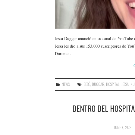
Jessa Duggar anunció en su canal de YouTube q
Jessa les dio a sus 153.000 suscriptores de Yo
Durante…
NEWS
BEBÉ
,
DUGGAR
,
HOSPITAL
,
JESSA
,
NÚ
DENTRO DEL HOSPIT
JUNE 7, 2021