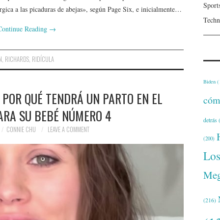
Sport
érgica a las picaduras de abejas», según Page Six, e inicialmente…
Techn
Continue Reading
→
N
,
RICHARDS
,
RIDÍCULA
Biden
(
 POR QUÉ TENDRÁ UN PARTO EN EL
cóm
ARA SU BEBÉ NÚMERO 4
detrás
(
CONNIE CHU
LEAVE A COMMENT
(200)
Lo
Meg
(216)