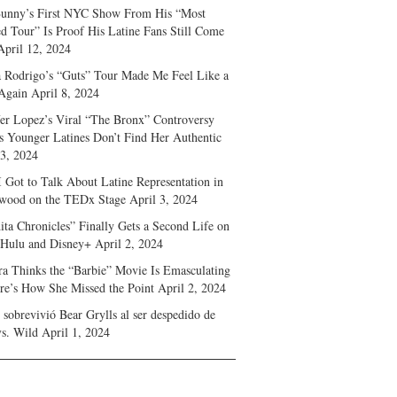
unny’s First NYC Show From His “Most
d Tour” Is Proof His Latine Fans Still Come
April 12, 2024
a Rodrigo’s “Guts” Tour Made Me Feel Like a
Again
April 8, 2024
fer Lopez’s Viral “The Bronx” Controversy
s Younger Latines Don’t Find Her Authentic
 3, 2024
 Got to Talk About Latine Representation in
wood on the TEDx Stage
April 3, 2024
ita Chronicles” Finally Gets a Second Life on
 Hulu and Disney+
April 2, 2024
ra Thinks the “Barbie” Movie Is Emasculating
e’s How She Missed the Point
April 2, 2024
sobrevivió Bear Grylls al ser despedido de
s. Wild
April 1, 2024