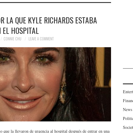
OR LA QUE KYLE RICHARDS ESTABA
 EL HOSPITAL
CONNIE CHU
LEAVE A COMMENT
Enter
Finan
News
Politi
Socie
o que la llevaron de urgencia al hospital después de entrar en una