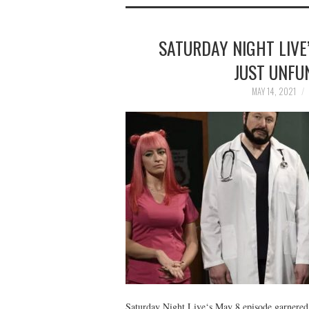
SATURDAY NIGHT LIVE’
JUST UNFUN
MAY 14, 2021
Saturday Night Live‘s May 8 episode garnered 