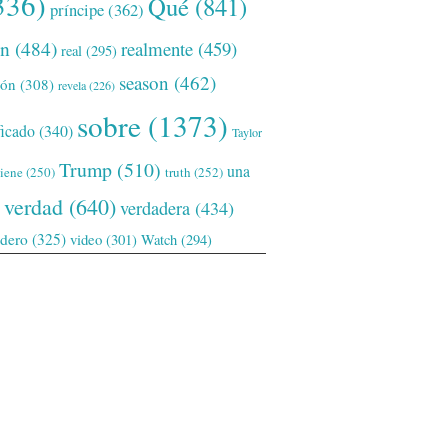
336)
Qué
(841)
príncipe
(362)
ón
(484)
realmente
(459)
real
(295)
season
(462)
ión
(308)
revela
(226)
sobre
(1373)
ficado
(340)
Taylor
Trump
(510)
una
tiene
(250)
truth
(252)
verdad
(640)
verdadera
(434)
adero
(325)
video
(301)
Watch
(294)