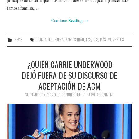
principio de la serie que mostró cuán desconectada podía parecer esta
famosa familia,…
Continue Reading
→
NEWS
CONTACTO
,
FUERA
,
KARDASHIAN
,
LAS
,
LOS
,
MÁS
,
MOMENTOS
¿QUIÉN CARRIE UNDERWOOD
DEJÓ FUERA DE SU DISCURSO DE
ACEPTACIÓN DE ACM
SEPTEMBER 17, 2020
CONNIE CHU
LEAVE A COMMENT