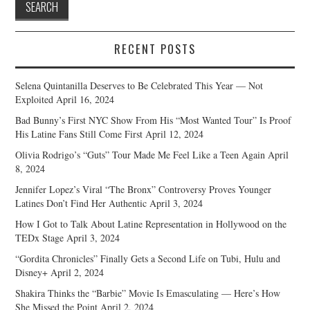
RECENT POSTS
Selena Quintanilla Deserves to Be Celebrated This Year — Not
Exploited
April 16, 2024
Bad Bunny’s First NYC Show From His “Most Wanted Tour” Is Proof
His Latine Fans Still Come First
April 12, 2024
Olivia Rodrigo’s “Guts” Tour Made Me Feel Like a Teen Again
April
8, 2024
Jennifer Lopez’s Viral “The Bronx” Controversy Proves Younger
Latines Don’t Find Her Authentic
April 3, 2024
How I Got to Talk About Latine Representation in Hollywood on the
TEDx Stage
April 3, 2024
“Gordita Chronicles” Finally Gets a Second Life on Tubi, Hulu and
Disney+
April 2, 2024
Shakira Thinks the “Barbie” Movie Is Emasculating — Here’s How
She Missed the Point
April 2, 2024