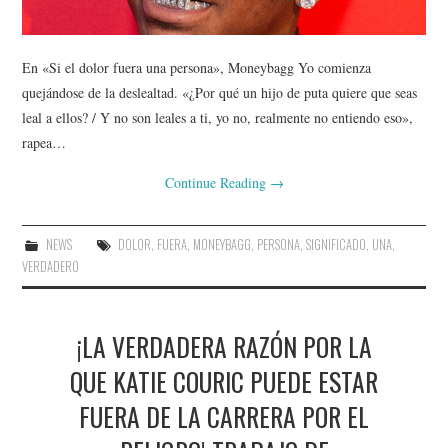
En «Si el dolor fuera una persona», Moneybagg Yo comienza
quejándose de la deslealtad. «¿Por qué un hijo de puta quiere que seas
leal a ellos? / Y no son leales a ti, yo no, realmente no entiendo eso»,
rapea…
Continue Reading
→
NEWS
DOLOR
,
FUERA
,
MONEYBAGG
,
PERSONA
,
SIGNIFICADO
,
UNA
,
VERDADERO
¡LA VERDADERA RAZÓN POR LA
QUE KATIE COURIC PUEDE ESTAR
FUERA DE LA CARRERA POR EL