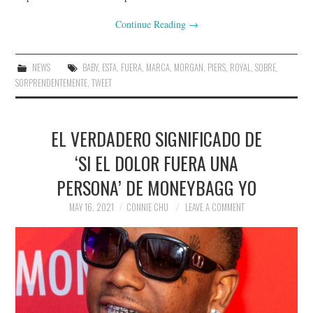
Continue Reading
→
NEWS
BABY
,
ESTA
,
FUERA
,
MARCA
,
MORGAN
,
PIERS
,
ROYAL
,
SOBRE
,
SORPRENDENTEMENTE
,
TWEET
EL VERDADERO SIGNIFICADO DE
‘SI EL DOLOR FUERA UNA
PERSONA’ DE MONEYBAGG YO
MAY 16, 2021
CONNIE CHU
LEAVE A COMMENT