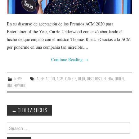
En su discurso de aceptación de los Premios ACM 2020 para
Entertainer of the Year, Carrie Underwood comenzó abordando el
hecho de que empató con el músico Thomas Rhett. «Gracias a la ACM
por ponerme en una compañía tan increíble.…
Continue Reading
→
NEWS
ACEPTACIÓN
,
ACM
,
CARRIE
,
DEJÓ
,
DISCURSO
,
FUERA
,
QUIÉN
,
UNDERWOOD
Post
←
OLDER ARTICLES
navigation
Search
for: