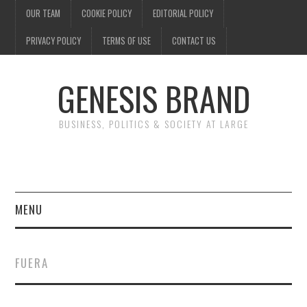
OUR TEAM
COOKIE POLICY
EDITORIAL POLICY
PRIVACY POLICY
TERMS OF USE
CONTACT US
GENESIS BRAND
BUSINESS, POLITICS & SOCIETY AT LARGE
MENU
ENTERTAINMENT
FUERA
FINANCE