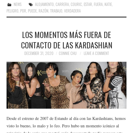
NEWS
ALOJAMIENTO
,
CARRERA
,
COURIC
,
ESTAR
,
FUERA
,
KATIE
,
PELIGRO
,
POR
,
PUEDE
,
RAZÓN
,
TRABAJO
,
VERDADERA
LOS MOMENTOS MÁS FUERA DE
CONTACTO DE LAS KARDASHIAN
DECEMBER 31, 2020
CONNIE CHU
LEAVE A COMMENT
Desde el estreno de 2007 de Estando al día con las Kardashians, hemos
visto lo bueno, lo malo y lo feo. Pero hubo un momento icónico al