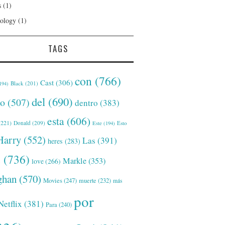
s
(1)
ology
(1)
TAGS
con
(766)
Cast
(306)
Black
(201)
194)
del
(690)
o
(507)
dentro
(383)
esta
(606)
221)
Donald
(209)
Este
(194)
Esto
Harry
(552)
Las
(391)
heres
(283)
s
(736)
Markle
(353)
love
(266)
han
(570)
Movies
(247)
muerte
(232)
más
por
Netflix
(381)
Para
(240)