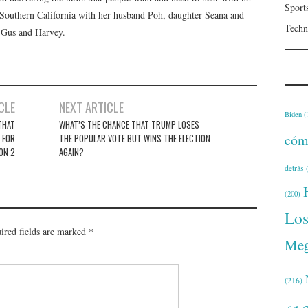
Sport
n Southern California with her husband Poh, daughter Seana and
Techn
, Gus and Harvey.
CLE
NEXT ARTICLE
Biden
(
THAT
WHAT’S THE CHANCE THAT TRUMP LOSES
cóm
N FOR
THE POPULAR VOTE BUT WINS THE ELECTION
ON 2
AGAIN?
detrás
(
(200)
Lo
ired fields are marked
*
Meg
(216)