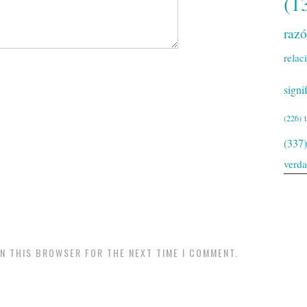
(1
raz
relac
signi
(226)
(337)
verd
IN THIS BROWSER FOR THE NEXT TIME I COMMENT.