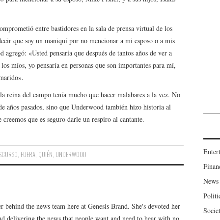
prometió entre bastidores en la sala de prensa virtual de los
decir que soy un maniquí por no mencionar a mi esposo o a mis
d agregó: «Usted pensaría que después de tantos años de ver a
e los míos, yo pensaría en personas que son importantes para mí,
 marido».
la reina del campo tenía mucho que hacer malabares a la vez. No
 de años pasados, sino que Underwood también hizo historia al
creemos que es seguro darle un respiro al cantante.
Enter
ISCURSO
,
FUERA
,
QUIÉN
,
UNDERWOOD
Finan
News
Politi
er behind the news team here at Genesis Brand. She's devoted her
Socie
 and delivering the news that people want and need to hear with no