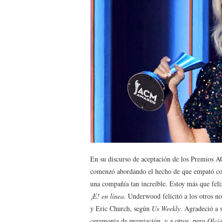
En su discurso de aceptación de los Premios 
comenzó abordando el hecho de que empató co
una compañía tan increíble. Estoy más que fel
¡E! en línea
. Underwood felicitó a los otros 
y Eric Church, según
Us Weekly
. Agradeció a s
ceremonia de premiación, y a otros, pero
Olvi