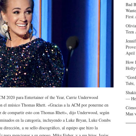
Bad B
Wante
First
Olivi
Teen 
Jenni
Prove
April
How I
Holly
“Gord
Tubi,
Shaki
ACM 2020 para Entertainer of the Year, Carrie Underwood
— Her
n el músico Thomas Rhett. «Gracias a la ACM por ponerme en
Cómo 
iz de compartir esto con Thomas Rhett», dijo Underwood, según
Man v
nominados en la categoría, incluyendo a Luke Bryan, Luke Combs
u dirección, a su sello discográfico, al equipo que hizo la
dó
para mencionar a su esposo, Mike Fisher, y a sus hijos, Isaías