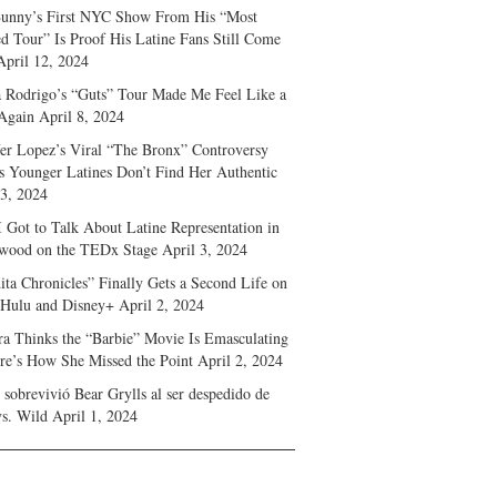
unny’s First NYC Show From His “Most
d Tour” Is Proof His Latine Fans Still Come
April 12, 2024
a Rodrigo’s “Guts” Tour Made Me Feel Like a
Again
April 8, 2024
fer Lopez’s Viral “The Bronx” Controversy
s Younger Latines Don’t Find Her Authentic
 3, 2024
 Got to Talk About Latine Representation in
wood on the TEDx Stage
April 3, 2024
ita Chronicles” Finally Gets a Second Life on
 Hulu and Disney+
April 2, 2024
ra Thinks the “Barbie” Movie Is Emasculating
e’s How She Missed the Point
April 2, 2024
sobrevivió Bear Grylls al ser despedido de
s. Wild
April 1, 2024