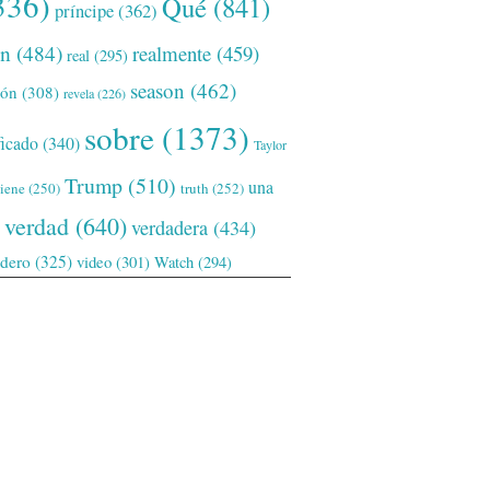
336)
Qué
(841)
príncipe
(362)
ón
(484)
realmente
(459)
real
(295)
season
(462)
ión
(308)
revela
(226)
sobre
(1373)
ficado
(340)
Taylor
Trump
(510)
una
tiene
(250)
truth
(252)
verdad
(640)
verdadera
(434)
adero
(325)
video
(301)
Watch
(294)