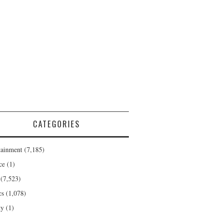
CATEGORIES
tainment
(7,185)
ce
(1)
(7,523)
cs
(1,078)
ty
(1)