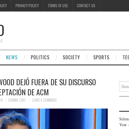
OLICY
PRIVACY POLICY
TERMS OF USE
CONTACT US
D
GE
NEWS
POLITICS
SOCIETY
SPORTS
TE
WOOD DEJÓ FUERA DE SU DISCURSO
Searc
EPTACIÓN DE ACM
for:
20
CONNIE CHU
LEAVE A COMMENT
Selen
Year 