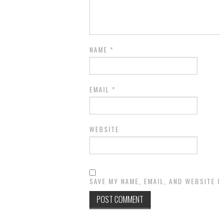
NAME
*
EMAIL
*
WEBSITE
SAVE MY NAME, EMAIL, AND WEBSITE 