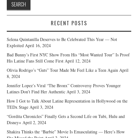
RECENT POSTS
Selena Quintanilla Deserves to Be Celebrated This Year — Not
Exploited
April 16, 2024
Bad Bunny’s First NYC Show From His “Most Wanted Tour” Is Proof
His Latine Fans Still Come First
April 12, 2024
Olivia Rodrigo’s “Guts” Tour Made Me Feel Like a Teen Again
April
8, 2024
Jennifer Lopez’s Viral “The Bronx” Controversy Proves Younger
Latines Don’t Find Her Authentic
April 3, 2024
How I Got to Talk About Latine Representation in Hollywood on the
TEDx Stage
April 3, 2024
“Gordita Chronicles” Finally Gets a Second Life on Tubi, Hulu and
Disney+
April 2, 2024
Shakira Thinks the “Barbie” Movie Is Emasculating — Here’s How
She Missed the Point
April 2, 2024