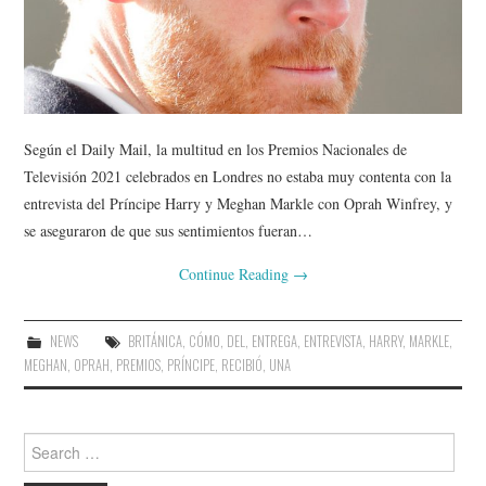
Según el Daily Mail, la multitud en los Premios Nacionales de
Televisión 2021 celebrados en Londres no estaba muy contenta con la
entrevista del Príncipe Harry y Meghan Markle con Oprah Winfrey, y
se aseguraron de que sus sentimientos fueran…
Continue Reading
→
NEWS
BRITÁNICA
,
CÓMO
,
DEL
,
ENTREGA
,
ENTREVISTA
,
HARRY
,
MARKLE
,
MEGHAN
,
OPRAH
,
PREMIOS
,
PRÍNCIPE
,
RECIBIÓ
,
UNA
Search
for: