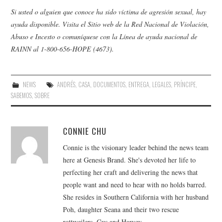
Si usted o alguien que conoce ha sido víctima de agresión sexual, hay
ayuda disponible. Visita el
Sitio web de la Red Nacional de Violación,
Abuso e Incesto
o comuníquese con la Línea de ayuda nacional de
RAINN al 1-800-656-HOPE (4673).
NEWS
ANDRÉS
,
CASA
,
DOCUMENTOS
,
ENTREGA
,
LEGALES
,
PRÍNCIPE
,
SABEMOS
,
SOBRE
CONNIE CHU
Connie is the visionary leader behind the news team
here at Genesis Brand. She's devoted her life to
perfecting her craft and delivering the news that
people want and need to hear with no holds barred.
She resides in Southern California with her husband
Poh, daughter Seana and their two rescue
rottweilers, Gus and Harvey.