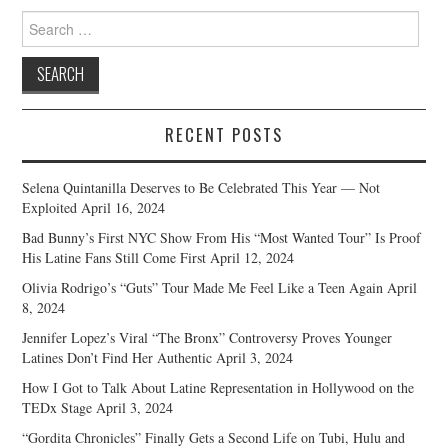
Search
for:
RECENT POSTS
Selena Quintanilla Deserves to Be Celebrated This Year — Not
Exploited
April 16, 2024
Bad Bunny’s First NYC Show From His “Most Wanted Tour” Is Proof
His Latine Fans Still Come First
April 12, 2024
Olivia Rodrigo’s “Guts” Tour Made Me Feel Like a Teen Again
April
8, 2024
Jennifer Lopez’s Viral “The Bronx” Controversy Proves Younger
Latines Don’t Find Her Authentic
April 3, 2024
How I Got to Talk About Latine Representation in Hollywood on the
TEDx Stage
April 3, 2024
“Gordita Chronicles” Finally Gets a Second Life on Tubi, Hulu and