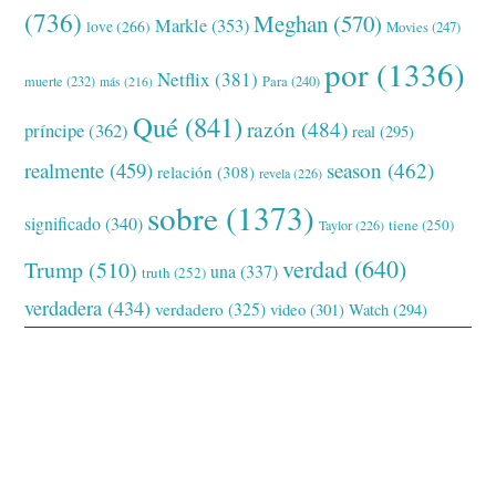
(736)
Meghan
(570)
Markle
(353)
love
(266)
Movies
(247)
por
(1336)
Netflix
(381)
muerte
(232)
Para
(240)
más
(216)
Qué
(841)
razón
(484)
príncipe
(362)
real
(295)
realmente
(459)
season
(462)
relación
(308)
revela
(226)
sobre
(1373)
significado
(340)
tiene
(250)
Taylor
(226)
verdad
(640)
Trump
(510)
una
(337)
truth
(252)
verdadera
(434)
verdadero
(325)
video
(301)
Watch
(294)