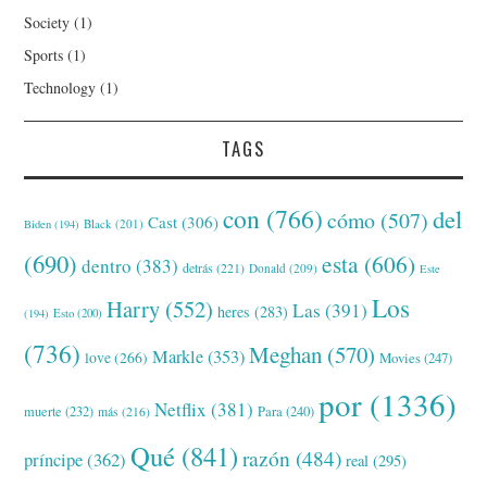
Society
(1)
Sports
(1)
Technology
(1)
TAGS
con
(766)
del
cómo
(507)
Cast
(306)
Black
(201)
Biden
(194)
(690)
esta
(606)
dentro
(383)
detrás
(221)
Donald
(209)
Este
Los
Harry
(552)
Las
(391)
heres
(283)
(194)
Esto
(200)
(736)
Meghan
(570)
Markle
(353)
love
(266)
Movies
(247)
por
(1336)
Netflix
(381)
muerte
(232)
Para
(240)
más
(216)
Qué
(841)
razón
(484)
príncipe
(362)
real
(295)