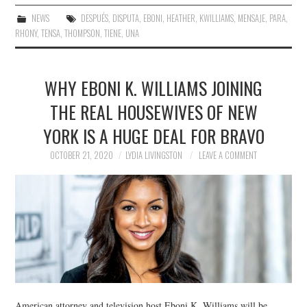
NEWS
DESPUÉS
,
DISPUTA
,
EBONI
,
HEATHER
,
KWILLIAMS
,
MENSAJE
,
PARA
,
RHONY
,
TENSA
,
THOMPSON
,
TIENE
,
UNA
WHY EBONI K. WILLIAMS JOINING
THE REAL HOUSEWIVES OF NEW
YORK IS A HUGE DEAL FOR BRAVO
OCTOBER 21, 2020
LYDIA LIVINGSTON
LEAVE A COMMENT
American attorney and television host Eboni K. Williams will be