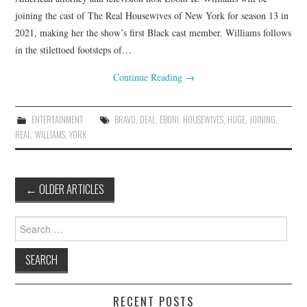
joining the cast of The Real Housewives of New York for season 13 in
2021, making her the show’s first Black cast member. Williams follows
in the stilettoed footsteps of…
Continue Reading
→
ENTERTAINMENT
BRAVO
,
DEAL
,
EBONI
,
HOUSEWIVES
,
HUGE
,
JOINING
,
REAL
,
WILLIAMS
,
YORK
Post
←
OLDER ARTICLES
navigation
Search
for:
RECENT POSTS