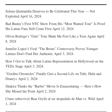
Selena Quintanilla Deserves to Be Celebrated This Year — Not
Exploited
April 16, 2024
Bad Bunny’s First NYC Show From His “Most Wanted Tour” Is Proof
His Latine Fans Still Come First
April 12, 2024
Olivia Rodrigo’s “Guts” Tour Made Me Feel Like a Teen Again
April
8, 2024
Jennifer Lopez’s Viral “The Bronx” Controversy Proves Younger
Latines Don’t Find Her Authentic
April 3, 2024
How I Got to Talk About Latine Representation in Hollywood on the
TEDx Stage
April 3, 2024
“Gordita Chronicles” Finally Gets a Second Life on Tubi, Hulu and
Disney+
April 2, 2024
Shakira Thinks the “Barbie” Movie Is Emasculating — Here’s How
She Missed the Point
April 2, 2024
Cómo sobrevivió Bear Grylls al ser despedido de Man vs. Wild
April
1, 2024