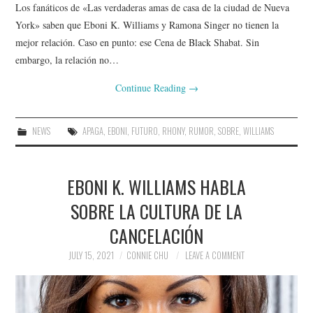
Los fanáticos de «Las verdaderas amas de casa de la ciudad de Nueva
York» saben que Eboni K. Williams y Ramona Singer no tienen la
mejor relación. Caso en punto: ese Cena de Black Shabat. Sin
embargo, la relación no…
Continue Reading
→
NEWS
APAGA
,
EBONI
,
FUTURO
,
RHONY
,
RUMOR
,
SOBRE
,
WILLIAMS
EBONI K. WILLIAMS HABLA
SOBRE LA CULTURA DE LA
CANCELACIÓN
JULY 15, 2021
CONNIE CHU
LEAVE A COMMENT