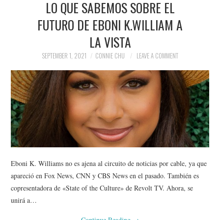
LO QUE SABEMOS SOBRE EL
NEWS
FUTURO DE EBONI K.WILLIAM A
POLITICS
LA VISTA
SOCIETY
SEPTEMBER 1, 2021
CONNIE CHU
LEAVE A COMMENT
SPORTS
TECHNOLOGY
Eboni K. Williams no es ajena al circuito de noticias por cable, ya que
apareció en Fox News, CNN y CBS News en el pasado. También es
copresentadora de «State of the Culture» de Revolt TV. Ahora, se
unirá a…
Continue Reading
→