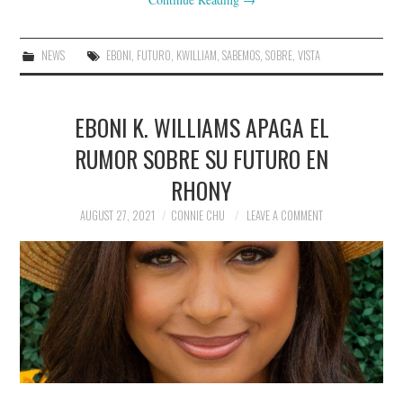
NEWS
EBONI
,
FUTURO
,
KWILLIAM
,
SABEMOS
,
SOBRE
,
VISTA
EBONI K. WILLIAMS APAGA EL
RUMOR SOBRE SU FUTURO EN
RHONY
AUGUST 27, 2021
CONNIE CHU
LEAVE A COMMENT