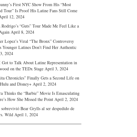
unny’s First NYC Show From His “Most
d Tour” Is Proof His Latine Fans Still Come
April 12, 2024
a Rodrigo’s “Guts” Tour Made Me Feel Like a
Again
April 8, 2024
fer Lopez’s Viral “The Bronx” Controversy
s Younger Latines Don’t Find Her Authentic
 3, 2024
 Got to Talk About Latine Representation in
wood on the TEDx Stage
April 3, 2024
ita Chronicles” Finally Gets a Second Life on
 Hulu and Disney+
April 2, 2024
ra Thinks the “Barbie” Movie Is Emasculating
e’s How She Missed the Point
April 2, 2024
sobrevivió Bear Grylls al ser despedido de
s. Wild
April 1, 2024