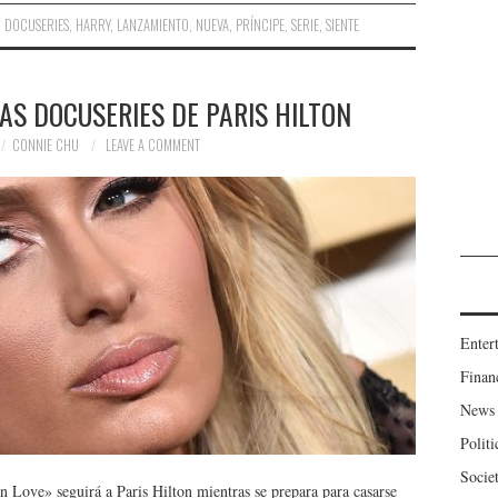
,
DOCUSERIES
,
HARRY
,
LANZAMIENTO
,
NUEVA
,
PRÍNCIPE
,
SERIE
,
SIENTE
AS DOCUSERIES DE PARIS HILTON
CONNIE CHU
LEAVE A COMMENT
Enter
Finan
News
Politi
Socie
 in Love» seguirá a Paris Hilton mientras se prepara para casarse