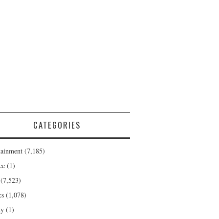
CATEGORIES
tainment
(7,185)
ce
(1)
(7,523)
cs
(1,078)
ty
(1)