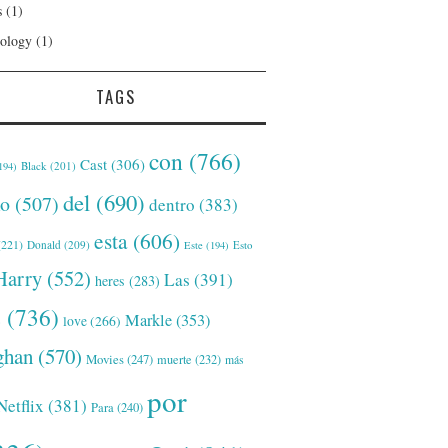
s
(1)
ology
(1)
TAGS
con
(766)
Cast
(306)
Black
(201)
194)
del
(690)
o
(507)
dentro
(383)
esta
(606)
221)
Donald
(209)
Este
(194)
Esto
Harry
(552)
Las
(391)
heres
(283)
s
(736)
Markle
(353)
love
(266)
han
(570)
Movies
(247)
muerte
(232)
más
por
Netflix
(381)
Para
(240)