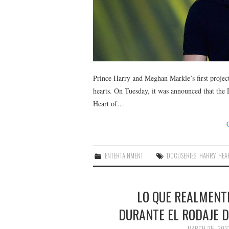
Prince Harry and Meghan Markle’s first project w
hearts. On Tuesday, it was announced that the
Heart of…
ENTERTAINMENT
DOCUSERIES
,
HARRY
,
HEA
LO QUE REALMENT
DURANTE EL RODAJE D
MARCH 25, 202