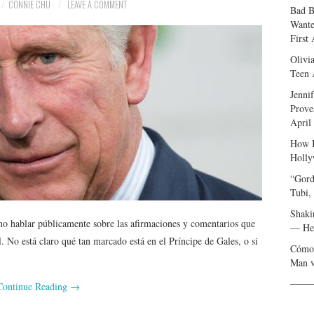
CONNIE CHU
LEAVE A COMMENT
Bad B
Wante
First
Olivi
Teen 
Jenni
Prove
April
How I
Holly
“Gord
Tubi,
Shaki
no hablar públicamente sobre las afirmaciones y comentarios que
— Her
l. No está claro qué tan marcado está en el Príncipe de Gales, o si
Cómo 
Man v
Continue Reading
→