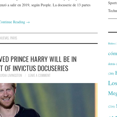
Sport
zó a salir en 2019, según People. La docuserie de 13 partes
Techn
Continue Reading
→
NUEVAS
,
PARIS
Biden
(
cóm
VED PRINCE HARRY WILL BE IN
detrás
(
T OF INVICTUS DOCUSERIES
(200)
LYDIA LIVINGSTON
LEAVE A COMMENT
Lo
Meg
(216)