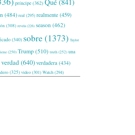
336)
Qué
(841)
príncipe
(362)
ón
(484)
realmente
(459)
real
(295)
season
(462)
ión
(308)
revela
(226)
sobre
(1373)
ficado
(340)
Taylor
Trump
(510)
una
tiene
(250)
truth
(252)
verdad
(640)
verdadera
(434)
adero
(325)
video
(301)
Watch
(294)