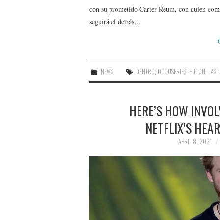
con su prometido Carter Reum, con quien comen
seguirá el detrás…
NEWS
DENTRO
,
DOCUSERIES
,
HILTON
,
LAS
,
HERE’S HOW INVOL
NETFLIX’S HEAR
APRIL 8, 2021