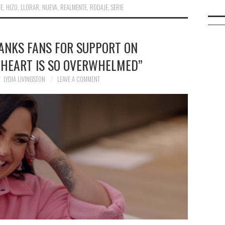
E
,
HIZO
,
LLORAR
,
NUEVA
,
REALMENTE
,
RODAJE
,
SERIE
ANKS FANS FOR SUPPORT ON
 HEART IS SO OVERWHELMED”
LYDIA LIVINGSTON
LEAVE A COMMENT