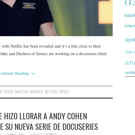
(1
raz
relac
signi
ith Netflix has been revealed and it’s a title close to their
(226)
 Duke and Duchess of Sussex are working on a docuseries titled
(337)
verd
Continue Reading
→
RT
,
HERES
,
INVICTUS
,
INVOLVED
,
NETFLIXS
,
PRINCE
E HIZO LLORAR A ANDY COHEN
E SU NUEVA SERIE DE DOCUSERIES
1
CONNIE CHU
LEAVE A COMMENT