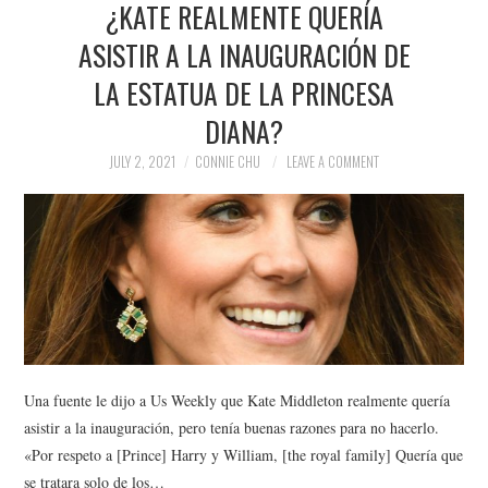
¿KATE REALMENTE QUERÍA
NEWS
ASISTIR A LA INAUGURACIÓN DE
POLITICS
LA ESTATUA DE LA PRINCESA
SOCIETY
DIANA?
JULY 2, 2021
CONNIE CHU
LEAVE A COMMENT
SPORTS
TECHNOLOGY
Una fuente le dijo a Us Weekly que Kate Middleton realmente quería
asistir a la inauguración, pero tenía buenas razones para no hacerlo.
«Por respeto a [Prince] Harry y William, [the royal family] Quería que
se tratara solo de los…