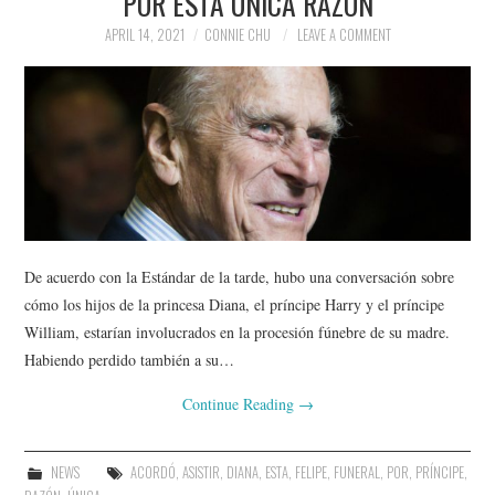
POR ESTA ÚNICA RAZÓN
APRIL 14, 2021
CONNIE CHU
LEAVE A COMMENT
De acuerdo con la Estándar de la tarde, hubo una conversación sobre
cómo los hijos de la princesa Diana, el príncipe Harry y el príncipe
William, estarían involucrados en la procesión fúnebre de su madre.
Habiendo perdido también a su…
Continue Reading
→
NEWS
ACORDÓ
,
ASISTIR
,
DIANA
,
ESTA
,
FELIPE
,
FUNERAL
,
POR
,
PRÍNCIPE
,