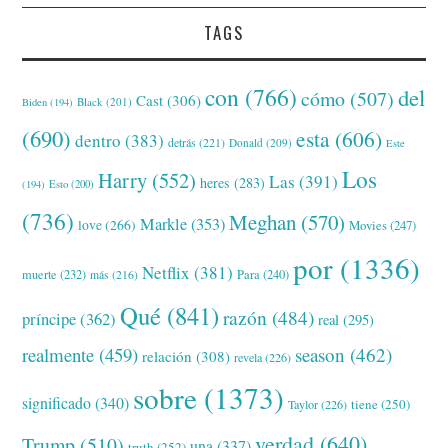
TAGS
con
(766)
del
cómo
(507)
Cast
(306)
Black
(201)
Biden
(194)
(690)
esta
(606)
dentro
(383)
detrás
(221)
Donald
(209)
Este
Los
Harry
(552)
Las
(391)
heres
(283)
(194)
Esto
(200)
(736)
Meghan
(570)
Markle
(353)
love
(266)
Movies
(247)
por
(1336)
Netflix
(381)
muerte
(232)
Para
(240)
más
(216)
Qué
(841)
razón
(484)
príncipe
(362)
real
(295)
realmente
(459)
season
(462)
relación
(308)
revela
(226)
sobre
(1373)
significado
(340)
tiene
(250)
Taylor
(226)
verdad
(640)
Trump
(510)
una
(337)
truth
(252)