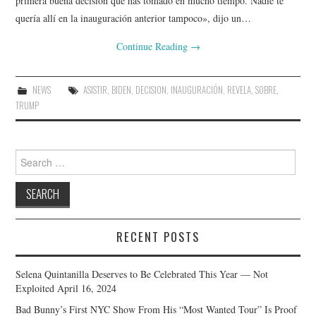
primera buena decisión que has tomado en mucho tiempo. Nadie te
quería allí en la inauguración anterior tampoco», dijo un…
Continue Reading
→
NEWS
ASISTIR
,
BIDEN
,
DECISION
,
INAUGURACIÓN
,
REVELA
,
SOBRE
,
TRUMP
Search
for:
RECENT POSTS
Selena Quintanilla Deserves to Be Celebrated This Year — Not
Exploited
April 16, 2024
Bad Bunny’s First NYC Show From His “Most Wanted Tour” Is Proof