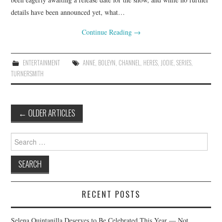
details have been announced yet, what…
Continue Reading
→
ENTERTAINMENT
ANNE
,
BOLEYN
,
CHANNEL
,
HERES
,
JODIE
,
SERIES
,
TURNERSMITH
Post
←
OLDER ARTICLES
navigation
Search
for:
RECENT POSTS
Selena Quintanilla Deserves to Be Celebrated This Year — Not