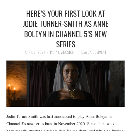
HERE’S YOUR FIRST LOOK AT
JODIE TURNER-SMITH AS ANNE
BOLEYN IN CHANNEL 5’S NEW
SERIES
APRIL 8, 2021
LYDIA LIVINGSTON
LEAVE A COMMENT
Jodie Turner-Smith was first announced to play Anne Boleyn in
Channel 5’s new series back in November 2020. Since then, we’ve
been eagerly awaiting a release date for the show, and while no further