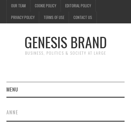
OUR TEAM
COOKIE POLICY
EDITORIAL POLICY
PRIVACY POLICY
TERMS OF USE
CONTACT US
GENESIS BRAND
BUSINESS, POLITICS & SOCIETY AT LARGE
MENU
ENTERTAINMENT
ANNE
FINANCE