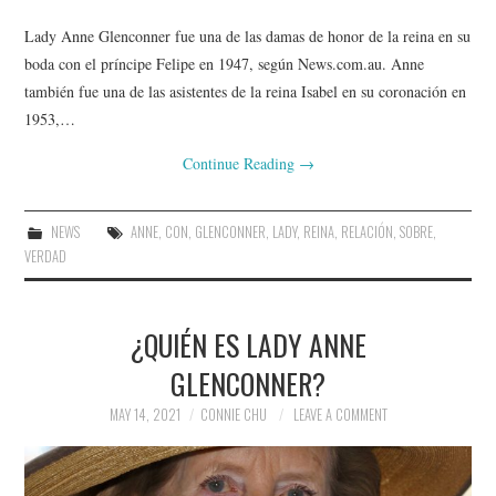
Lady Anne Glenconner fue una de las damas de honor de la reina en su
boda con el príncipe Felipe en 1947, según News.com.au. Anne
también fue una de las asistentes de la reina Isabel en su coronación en
1953,…
Continue Reading
→
NEWS
ANNE
,
CON
,
GLENCONNER
,
LADY
,
REINA
,
RELACIÓN
,
SOBRE
,
VERDAD
¿QUIÉN ES LADY ANNE
GLENCONNER?
MAY 14, 2021
CONNIE CHU
LEAVE A COMMENT