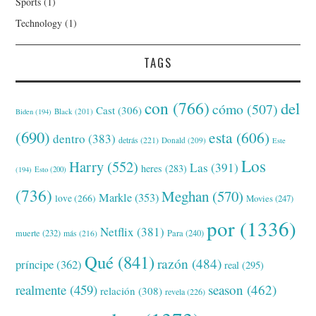
Sports
(1)
Technology
(1)
TAGS
con
(766)
del
cómo
(507)
Cast
(306)
Black
(201)
Biden
(194)
(690)
esta
(606)
dentro
(383)
detrás
(221)
Donald
(209)
Este
Los
Harry
(552)
Las
(391)
heres
(283)
(194)
Esto
(200)
(736)
Meghan
(570)
Markle
(353)
love
(266)
Movies
(247)
por
(1336)
Netflix
(381)
muerte
(232)
Para
(240)
más
(216)
Qué
(841)
razón
(484)
príncipe
(362)
real
(295)
realmente
(459)
season
(462)
relación
(308)
revela
(226)