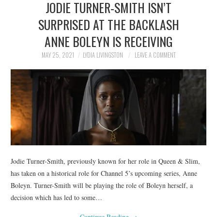
JODIE TURNER-SMITH ISN’T
NEWS
SURPRISED AT THE BACKLASH
POLITICS
ANNE BOLEYN IS RECEIVING
SOCIETY
MAY 25, 2021
LYDIA LIVINGSTON
LEAVE A COMMENT
SPORTS
TECHNOLOGY
Jodie Turner-Smith, previously known for her role in Queen & Slim,
has taken on a historical role for Channel 5’s upcoming series, Anne
Boleyn. Turner-Smith will be playing the role of Boleyn herself, a
decision which has led to some…
Continue Reading
→