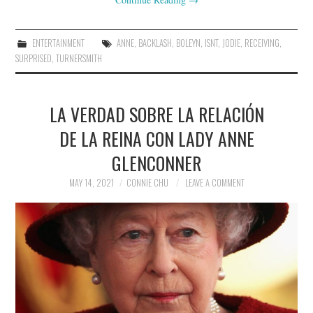
ENTERTAINMENT
ANNE
,
BACKLASH
,
BOLEYN
,
ISNT
,
JODIE
,
RECEIVING
,
SURPRISED
,
TURNERSMITH
LA VERDAD SOBRE LA RELACIÓN
DE LA REINA CON LADY ANNE
GLENCONNER
MAY 14, 2021
CONNIE CHU
LEAVE A COMMENT