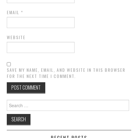
EMAIL
*
WEBSITE
SAVE MY NAME, EMAIL, AND WEBSITE IN THIS BROWSER
FOR THE NEXT TIME I COMMENT.
Search
for:
RECENT POSTS