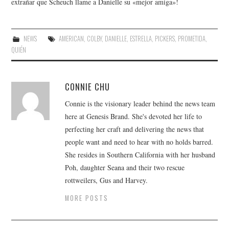
extrañar que Scheuch llame a Danielle su «mejor amiga»!
NEWS
AMERICAN
,
COLBY
,
DANIELLE
,
ESTRELLA
,
PICKERS
,
PROMETIDA
,
QUIÉN
CONNIE CHU
Connie is the visionary leader behind the news team
here at Genesis Brand. She's devoted her life to
perfecting her craft and delivering the news that
people want and need to hear with no holds barred.
She resides in Southern California with her husband
Poh, daughter Seana and their two rescue
rottweilers, Gus and Harvey.
MORE POSTS