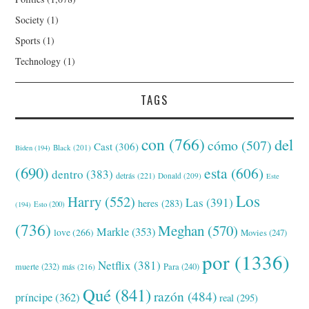
Society
(1)
Sports
(1)
Technology
(1)
TAGS
con
(766)
del
cómo
(507)
Cast
(306)
Black
(201)
Biden
(194)
(690)
esta
(606)
dentro
(383)
detrás
(221)
Donald
(209)
Este
Los
Harry
(552)
Las
(391)
heres
(283)
(194)
Esto
(200)
(736)
Meghan
(570)
Markle
(353)
love
(266)
Movies
(247)
por
(1336)
Netflix
(381)
muerte
(232)
Para
(240)
más
(216)
Qué
(841)
razón
(484)
príncipe
(362)
real
(295)