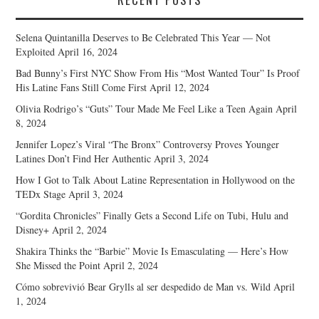
Selena Quintanilla Deserves to Be Celebrated This Year — Not
Exploited
April 16, 2024
Bad Bunny’s First NYC Show From His “Most Wanted Tour” Is Proof
His Latine Fans Still Come First
April 12, 2024
Olivia Rodrigo’s “Guts” Tour Made Me Feel Like a Teen Again
April
8, 2024
Jennifer Lopez’s Viral “The Bronx” Controversy Proves Younger
Latines Don’t Find Her Authentic
April 3, 2024
How I Got to Talk About Latine Representation in Hollywood on the
TEDx Stage
April 3, 2024
“Gordita Chronicles” Finally Gets a Second Life on Tubi, Hulu and
Disney+
April 2, 2024
Shakira Thinks the “Barbie” Movie Is Emasculating — Here’s How
She Missed the Point
April 2, 2024
Cómo sobrevivió Bear Grylls al ser despedido de Man vs. Wild
April
1, 2024