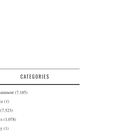
CATEGORIES
tainment
(7,185)
ce
(1)
(7,523)
cs
(1,078)
ty
(1)