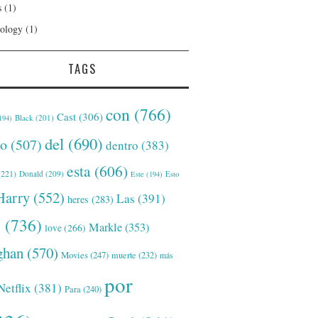
s
(1)
ology
(1)
TAGS
con
(766)
Cast
(306)
Black
(201)
194)
del
(690)
o
(507)
dentro
(383)
esta
(606)
221)
Donald
(209)
Este
(194)
Esto
Harry
(552)
Las
(391)
heres
(283)
s
(736)
Markle
(353)
love
(266)
han
(570)
Movies
(247)
muerte
(232)
más
por
Netflix
(381)
Para
(240)