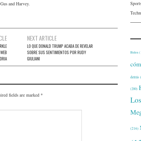
Sport
, Gus and Harvey.
Techn
CLE
NEXT ARTICLE
RKLE
LO QUE DONALD TRUMP ACABA DE REVELAR
 WEB
SOBRE SUS SENTIMIENTOS POR RUDY
Biden
(
ORIA
GIULIANI
cóm
detrás
(
(200)
ired fields are marked
*
Lo
Meg
(216)