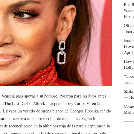
Bad B
Wante
First
Olivi
Teen 
Jenni
Prove
April
How I
Holly
“Gord
Tubi,
Shaki
e Venecia para apoyar a su hombre. Posaron para las fotos antes
— Her
, «The Last Duel». Affleck interpreta al rey Carlos VI en la
Cómo 
ina. Llevaba un vestido de sirena blanco de Georges Hobeika ceñido
Man v
para parecerse a un enorme collar de diamantes. Según lo
 de reconciliación en la alfombra roja de la pareja capturaron la
ndo su segunda oportunidad de romance al igual que el resto de