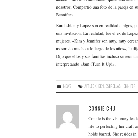
nosotros. Compartió una foto de la pareja en su
Bennifer».
Kardashian y Lopez son en realidad amigos, por
una invitación. En realidad, fue el ex de Lópe
mujeres. «Kim y Jennifer son muy, muy cercanas
asesorado mucho a lo largo de los años», le di
Dijo que ellos y sus familias incluso se reuní
interpretando «Jam (Turn It Up)».
NEWS
AFFLECK
,
BEN
,
ESTRELLAS
,
JENNIFER
,
CONNIE CHU
Connie is the visionary lead
life to perfecting her craft
holds barred. She resides i