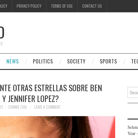
OLICY
PRIVACY POLICY
TERMS OF USE
CONTACT US
D
GE
NEWS
POLITICS
SOCIETY
SPORTS
TE
NTE OTRAS ESTRELLAS SOBRE BEN
Searc
 Y JENNIFER LOPEZ?
for:
21
CONNIE CHU
LEAVE A COMMENT
Selen
Year 