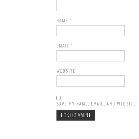
NAME
*
EMAIL
*
WEBSITE
SAVE MY NAME, EMAIL, AND WEBSITE 