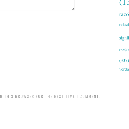
(1
raz
relac
signi
(226)
(337)
verd
IN THIS BROWSER FOR THE NEXT TIME I COMMENT.