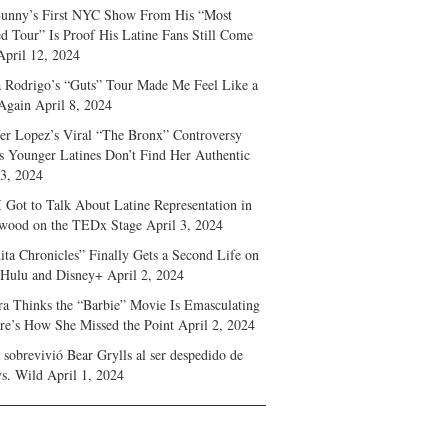
unny’s First NYC Show From His “Most
d Tour” Is Proof His Latine Fans Still Come
April 12, 2024
a Rodrigo’s “Guts” Tour Made Me Feel Like a
Again
April 8, 2024
fer Lopez’s Viral “The Bronx” Controversy
s Younger Latines Don’t Find Her Authentic
 3, 2024
 Got to Talk About Latine Representation in
wood on the TEDx Stage
April 3, 2024
ita Chronicles” Finally Gets a Second Life on
 Hulu and Disney+
April 2, 2024
ra Thinks the “Barbie” Movie Is Emasculating
e’s How She Missed the Point
April 2, 2024
sobrevivió Bear Grylls al ser despedido de
s. Wild
April 1, 2024