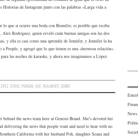
s Historias de Instagram junto con las palabras «Larga vida a
 lo que si ocurre una boda con Bennifer, es posible que reciba
z, Alex Rodríguez, quien reveló cuán buenas amigas son las dos
, y ella es casi como una aprendiz de Jennifer, y Jennifer la ha
jo a People, y agregó que lo que tienen es una «hermosa relación».
an para las noches de karaoke, y ahora nos imaginamos a López
LOPEZ
,
OTRAS
,
PIENSAN
,
QUÉ
,
REALMENTE
,
SOBRE
Enter
Finan
News
er behind the news team here at Genesis Brand. She's devoted her
Politi
 and delivering the news that people want and need to hear with no
Socie
n Southern California with her husband Poh, daughter Seana and