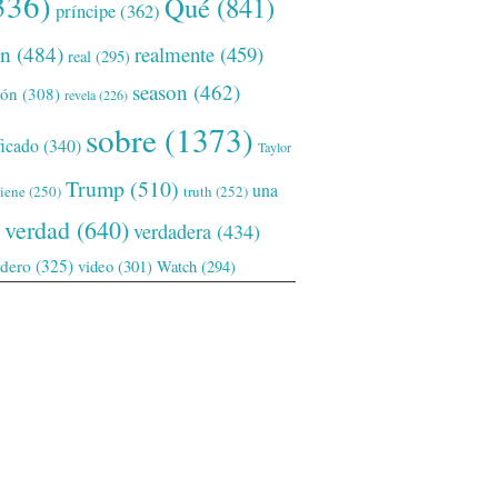
336)
Qué
(841)
príncipe
(362)
ón
(484)
realmente
(459)
real
(295)
season
(462)
ión
(308)
revela
(226)
sobre
(1373)
ficado
(340)
Taylor
Trump
(510)
una
tiene
(250)
truth
(252)
verdad
(640)
verdadera
(434)
adero
(325)
video
(301)
Watch
(294)