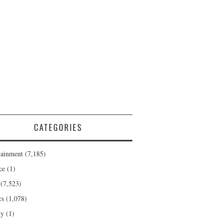
CATEGORIES
tainment
(7,185)
ce
(1)
(7,523)
cs
(1,078)
ty
(1)