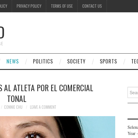
OLICY
PRIVACY POLICY
TERMS OF USE
CONTACT US
D
GE
NEWS
POLITICS
SOCIETY
SPORTS
TE
 AL ATLETA POR EL COMERCIAL
Searc
TONAL
for:
CONNIE CHU
LEAVE A COMMENT
Selen
Year 