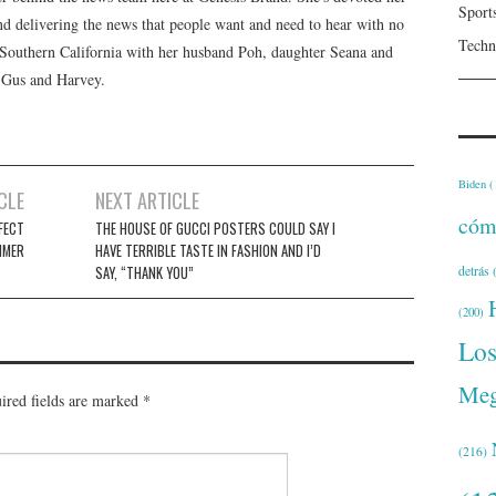
Sport
 and delivering the news that people want and need to hear with no
Techn
n Southern California with her husband Poh, daughter Seana and
, Gus and Harvey.
Biden
(
CLE
NEXT ARTICLE
cóm
FECT
THE HOUSE OF GUCCI POSTERS COULD SAY I
MMER
HAVE TERRIBLE TASTE IN FASHION AND I’D
detrás
(
SAY, “THANK YOU”
(200)
Lo
Meg
ired fields are marked
*
(216)