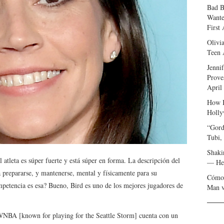
Bad B
Wante
First
Olivi
Teen 
Jenni
Prove
April
How I
Holly
“Gord
Tubi,
Shaki
 atleta es súper fuerte y está súper en forma. La descripción del
— Her
a prepararse, y mantenerse, mental y físicamente para su
Cómo 
petencia es esa? Bueno, Bird es uno de los mejores jugadores de
Man v
la WNBA [known for playing for the Seattle Storm] cuenta con un