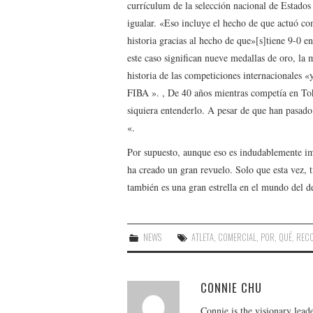
currículum de la selección nacional de Estados
igualar. «Eso incluye el hecho de que actuó co
historia gracias al hecho de que»[s]tiene 9-0 
este caso significan nueve medallas de oro, la
historia de las competiciones internacionales 
FIBA ​​». , De 40 años mientras competía en To
siquiera entenderlo. A pesar de que han pasado
«.
Por supuesto, aunque eso es indudablemente im
ha creado un gran revuelo. Solo que esta vez, 
también es una gran estrella en el mundo del d
NEWS
ATLETA
,
COMERCIAL
,
POR
,
QUÉ
,
REC
CONNIE CHU
Connie is the visionary lead