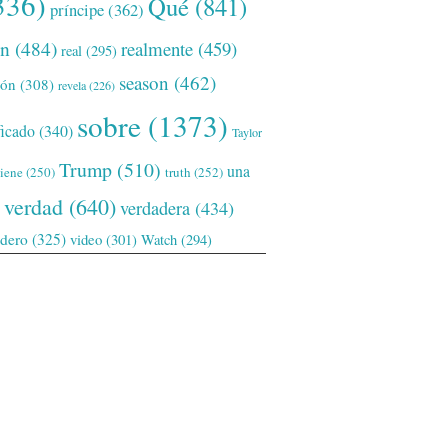
336)
Qué
(841)
príncipe
(362)
ón
(484)
realmente
(459)
real
(295)
season
(462)
ión
(308)
revela
(226)
sobre
(1373)
ficado
(340)
Taylor
Trump
(510)
una
tiene
(250)
truth
(252)
verdad
(640)
verdadera
(434)
adero
(325)
video
(301)
Watch
(294)