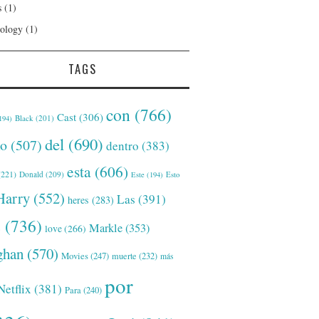
s
(1)
ology
(1)
TAGS
con
(766)
Cast
(306)
Black
(201)
194)
del
(690)
o
(507)
dentro
(383)
esta
(606)
221)
Donald
(209)
Este
(194)
Esto
Harry
(552)
Las
(391)
heres
(283)
s
(736)
Markle
(353)
love
(266)
han
(570)
Movies
(247)
muerte
(232)
más
por
Netflix
(381)
Para
(240)