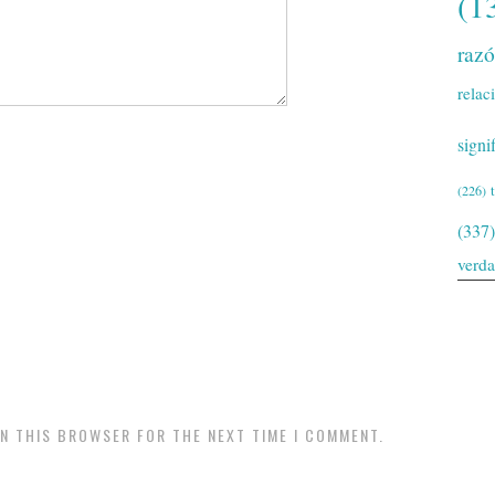
(1
raz
relac
signi
(226)
(337)
verd
IN THIS BROWSER FOR THE NEXT TIME I COMMENT.