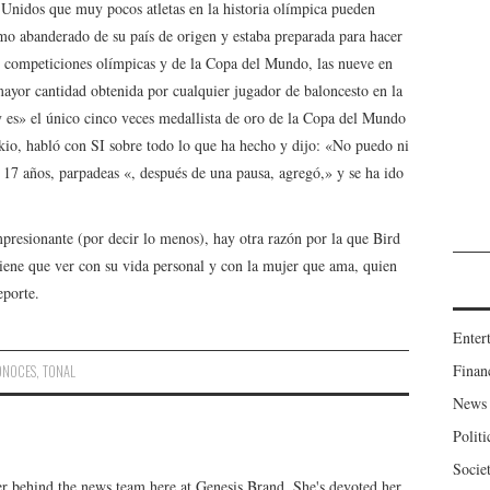
 Unidos que muy pocos atletas en la historia olímpica pueden
mo abanderado de su país de origen y estaba preparada para hacer
en competiciones olímpicas y de la Copa del Mundo, las nueve en
 mayor cantidad obtenida por cualquier jugador de baloncesto en la
«y es» el único cinco veces medallista de oro de la Copa del Mundo
kio, habló con SI sobre todo lo que ha hecho y dijo: «No puedo ni
 17 años, parpadeas «, después de una pausa, agregó,» y se ha ido
presionante (por decir lo menos), hay otra razón por la que Bird
tiene que ver con su vida personal y con la mujer que ama, quien
eporte.
Enter
Finan
ONOCES
,
TONAL
News
Politi
Socie
er behind the news team here at Genesis Brand. She's devoted her