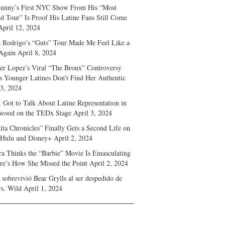
unny’s First NYC Show From His “Most
d Tour” Is Proof His Latine Fans Still Come
April 12, 2024
a Rodrigo’s “Guts” Tour Made Me Feel Like a
Again
April 8, 2024
fer Lopez’s Viral “The Bronx” Controversy
s Younger Latines Don’t Find Her Authentic
 3, 2024
 Got to Talk About Latine Representation in
wood on the TEDx Stage
April 3, 2024
ita Chronicles” Finally Gets a Second Life on
 Hulu and Disney+
April 2, 2024
ra Thinks the “Barbie” Movie Is Emasculating
e’s How She Missed the Point
April 2, 2024
sobrevivió Bear Grylls al ser despedido de
s. Wild
April 1, 2024