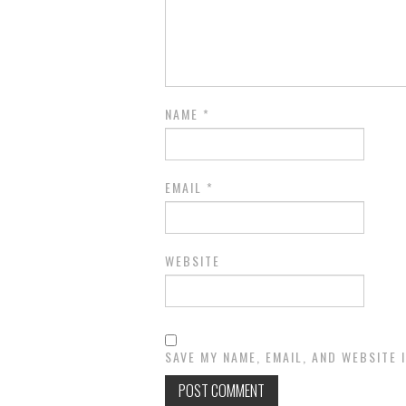
NAME
*
EMAIL
*
WEBSITE
SAVE MY NAME, EMAIL, AND WEBSITE 