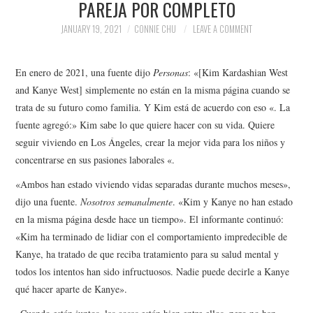
PAREJA POR COMPLETO
NEWS
JANUARY 19, 2021
CONNIE CHU
LEAVE A COMMENT
POLITICS
En enero de 2021, una fuente dijo
Personas
:
«[Kim Kardashian West
SOCIETY
and Kanye West] simplemente no están en la misma página cuando se
trata de su futuro como familia. Y Kim está de acuerdo con eso «. La
SPORTS
fuente agregó:» Kim sabe lo que quiere hacer con su vida. Quiere
seguir viviendo en Los Ángeles, crear la mejor vida para los niños y
TECHNOLOGY
concentrarse en sus pasiones laborales «.
«Ambos han estado viviendo vidas separadas durante muchos meses»,
dijo una fuente.
Nosotros semanalmente
. «Kim y Kanye no han estado
en la misma página desde hace un tiempo». El informante continuó:
«Kim ha terminado de lidiar con el comportamiento impredecible de
Kanye, ha tratado de que reciba tratamiento para su salud mental y
todos los intentos han sido infructuosos. Nadie puede decirle a Kanye
qué hacer aparte de Kanye».