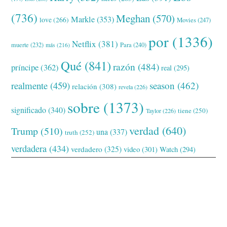
(736)
Meghan
(570)
Markle
(353)
love
(266)
Movies
(247)
por
(1336)
Netflix
(381)
muerte
(232)
Para
(240)
más
(216)
Qué
(841)
razón
(484)
príncipe
(362)
real
(295)
realmente
(459)
season
(462)
relación
(308)
revela
(226)
sobre
(1373)
significado
(340)
tiene
(250)
Taylor
(226)
verdad
(640)
Trump
(510)
una
(337)
truth
(252)
verdadera
(434)
verdadero
(325)
video
(301)
Watch
(294)