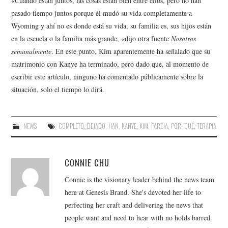
«Cuando están juntos, las cosas están bien entre ellos, pero no han
pasado tiempo juntos porque él mudó su vida completamente a
Wyoming y ahí no es donde está su vida, su familia es, sus hijos están
en la escuela o la familia más grande, «dijo otra fuente
Nosotros
semanalmente
. En este punto, Kim aparentemente ha señalado que su
matrimonio con Kanye ha terminado, pero dado que, al momento de
escribir este artículo, ninguno ha comentado públicamente sobre la
situación, solo el tiempo lo dirá.
NEWS
COMPLETO
,
DEJADO
,
HAN
,
KANYE
,
KIM
,
PAREJA
,
POR
,
QUÉ
,
TERAPIA
CONNIE CHU
Connie is the visionary leader behind the news team
here at Genesis Brand. She's devoted her life to
perfecting her craft and delivering the news that
people want and need to hear with no holds barred.