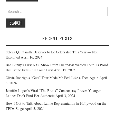
Search
for:
RECENT POSTS
Selena Quintanilla Deserves to Be Celebrated This Year — Not
Exploited
April 16, 2024
Bad Bunny’s First NYC Show From His “Most Wanted Tour” Is Proof
His Latine Fans Still Come First
April 12, 2024
Olivia Rodrigo’s “Guts” Tour Made Me Feel Like a Teen Again
April
8, 2024
Jennifer Lopez’s Viral “The Bronx” Controversy Proves Younger
Latines Don’t Find Her Authentic
April 3, 2024
How I Got to Talk About Latine Representation in Hollywood on the
TEDx Stage
April 3, 2024