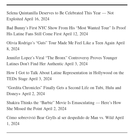
Selena Quintanilla Deserves to Be Celebrated This Year — Not
Exploited
April 16, 2024
Bad Bunny’s First NYC Show From His “Most Wanted Tour” Is Proof
His Latine Fans Still Come First
April 12, 2024
Olivia Rodrigo’s “Guts” Tour Made Me Feel Like a Teen Again
April
8, 2024
Jennifer Lopez’s Viral “The Bronx” Controversy Proves Younger
Latines Don’t Find Her Authentic
April 3, 2024
How I Got to Talk About Latine Representation in Hollywood on the
TEDx Stage
April 3, 2024
“Gordita Chronicles” Finally Gets a Second Life on Tubi, Hulu and
Disney+
April 2, 2024
Shakira Thinks the “Barbie” Movie Is Emasculating — Here’s How
She Missed the Point
April 2, 2024
Cómo sobrevivió Bear Grylls al ser despedido de Man vs. Wild
April
1, 2024