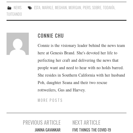
NEWS
ESTA
,
MARKLE
,
MEGHAN
,
MORGAN
,
PIERS
,
SOBRE
,
TODAVÍA
,
TUITEANDO
CONNIE CHU
Connie is the visionary leader behind the news team
here at Genesis Brand. She's devoted her life to
perfecting her craft and delivering the news that
people want and need to hear with no holds barred.
She resides in Southern California with her husband
Poh, daughter Seana and their two rescue
rottweilers, Gus and Harvey.
MORE POSTS
Post
PREVIOUS ARTICLE
NEXT ARTICLE
navigation
JANINA GAVANKAR
FIVE THINGS THE COVID-19