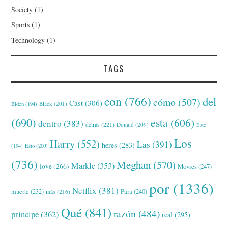
Society
(1)
Sports
(1)
Technology
(1)
TAGS
con
(766)
del
cómo
(507)
Cast
(306)
Black
(201)
Biden
(194)
(690)
esta
(606)
dentro
(383)
detrás
(221)
Donald
(209)
Este
Los
Harry
(552)
Las
(391)
heres
(283)
(194)
Esto
(200)
(736)
Meghan
(570)
Markle
(353)
love
(266)
Movies
(247)
por
(1336)
Netflix
(381)
muerte
(232)
Para
(240)
más
(216)
Qué
(841)
razón
(484)
príncipe
(362)
real
(295)