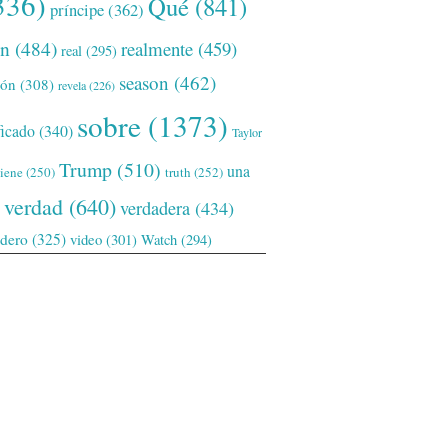
336)
Qué
(841)
príncipe
(362)
ón
(484)
realmente
(459)
real
(295)
season
(462)
ión
(308)
revela
(226)
sobre
(1373)
ficado
(340)
Taylor
Trump
(510)
una
tiene
(250)
truth
(252)
verdad
(640)
verdadera
(434)
adero
(325)
video
(301)
Watch
(294)