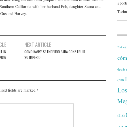
Sport
n Southern California with her husband Poh, daughter Seana and
Techn
, Gus and Harvey.
CLE
NEXT ARTICLE
Biden
(
T IN
COMO KANYE SE ENDEUDÓ PARA CONSTRUIR
cóm
2016
SU IMPERIO
detrás
(
(200)
Lo
ired fields are marked
*
Meg
(216)