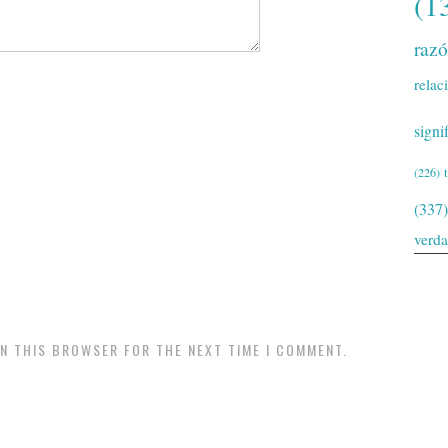
(1
raz
relac
signi
(226)
(337)
verd
IN THIS BROWSER FOR THE NEXT TIME I COMMENT.