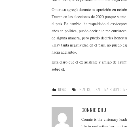
Omarosa agregó durante su aparición en octub
Trump en las elecciones de 2020 porque siente 
al país. En cambio, ha respaldado al exvicepre
años en política, puedo decir que me entristece
de alguna manera, pero puedo decirles honest
«Hay tanta negatividad en el país, no puedo esp
hacia adelante».
Está claro que el ex asistente y amigo de Tru
sobre él.
NEWS
DETALLES
,
DONALD
,
MATRIMONIO
,
ME
CONNIE CHU
Connie is the visionary lead
life to perfecting her craft