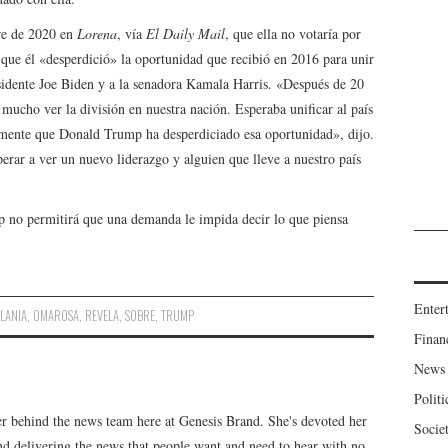
re de 2020 en
Lorena
, vía
El Daily Mail
, que ella no votaría por
que él «desperdició» la oportunidad que recibió en 2016 para unir
sidente Joe Biden y a la senadora Kamala Harris. «Después de 20
 mucho ver la división en nuestra nación. Esperaba unificar al país
amente que Donald Trump ha desperdiciado esa oportunidad», dijo.
erar a ver un nuevo liderazgo y alguien que lleve a nuestro país
mp no permitirá que una demanda le impida decir lo que piensa
Enter
LANIA
,
OMAROSA
,
REVELA
,
SOBRE
,
TRUMP
Finan
News
Politi
er behind the news team here at Genesis Brand. She's devoted her
Socie
 and delivering the news that people want and need to hear with no