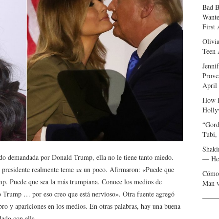
Bad B
Wante
First
Olivi
Teen 
Jenni
Prove
April
How I
Holly
“Gord
Tubi,
Shaki
 demandada por Donald Trump, ella no le tiene tanto miedo.
— Her
 presidente realmente teme
su
un poco. Afirmaron: «Puede que
Cómo 
ump. Puede que sea la más trumpiana. Conoce los medios de
Man v
o Trump … por eso creo que está nervioso». Otra fuente agregó
ro y apariciones en los medios. En otras palabras, hay una buena
dado con ella.