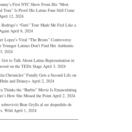
unny’s First NYC Show From His “Most
d Tour” Is Proof His Latine Fans Still Come
April 12, 2024
a Rodrigo’s “Guts” Tour Made Me Feel Like a
Again
April 8, 2024
fer Lopez’s Viral “The Bronx” Controversy
s Younger Latines Don’t Find Her Authentic
 3, 2024
 Got to Talk About Latine Representation in
wood on the TEDx Stage
April 3, 2024
ita Chronicles” Finally Gets a Second Life on
 Hulu and Disney+
April 2, 2024
ra Thinks the “Barbie” Movie Is Emasculating
e’s How She Missed the Point
April 2, 2024
sobrevivió Bear Grylls al ser despedido de
s. Wild
April 1, 2024