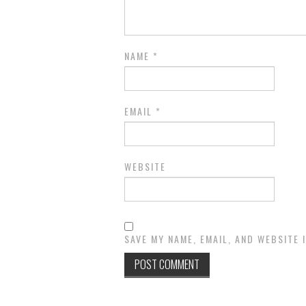
NAME
*
EMAIL
*
WEBSITE
SAVE MY NAME, EMAIL, AND WEBSITE 