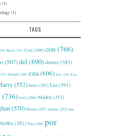
s
(1)
ology
(1)
TAGS
con
(766)
Cast
(306)
Black
(201)
194)
del
(690)
o
(507)
dentro
(383)
esta
(606)
221)
Donald
(209)
Este
(194)
Esto
Harry
(552)
Las
(391)
heres
(283)
s
(736)
Markle
(353)
love
(266)
han
(570)
Movies
(247)
muerte
(232)
más
por
Netflix
(381)
Para
(240)