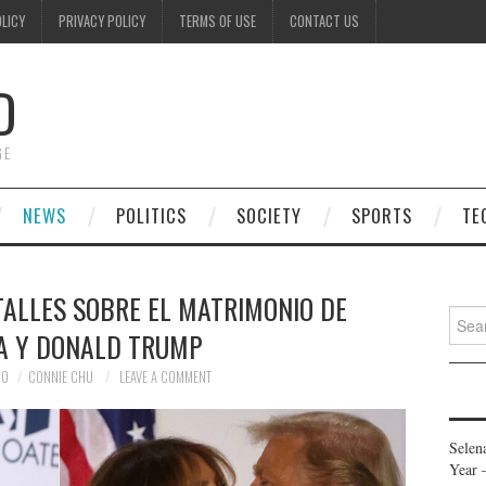
OLICY
PRIVACY POLICY
TERMS OF USE
CONTACT US
D
GE
NEWS
POLITICS
SOCIETY
SPORTS
TE
ALLES SOBRE EL MATRIMONIO DE
Searc
A Y DONALD TRUMP
for:
20
CONNIE CHU
LEAVE A COMMENT
Selen
Year 