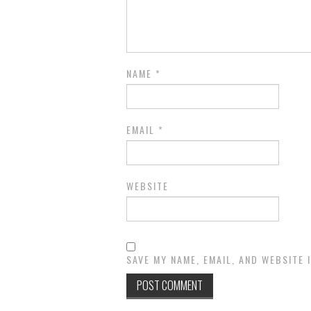
NAME
*
EMAIL
*
WEBSITE
SAVE MY NAME, EMAIL, AND WEBSITE 