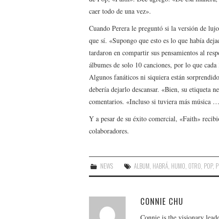
caer todo de una vez».
Cuando Perera le preguntó si la versión de luj
que sí. «Supongo que esto es lo que había deja
tardaron en compartir sus pensamientos al re
álbumes de solo 10 canciones, por lo que cada 
Algunos fanáticos ni siquiera están sorprendid
debería dejarlo descansar. «Bien, su etiqueta n
comentarios. «Incluso si tuviera más música … 
Y a pesar de su éxito comercial, «Faith» recibi
colaboradores.
NEWS
ALBUM
,
HABRÁ
,
HUMO
,
OTRO
,
POP
,
P
CONNIE CHU
Connie is the visionary lead