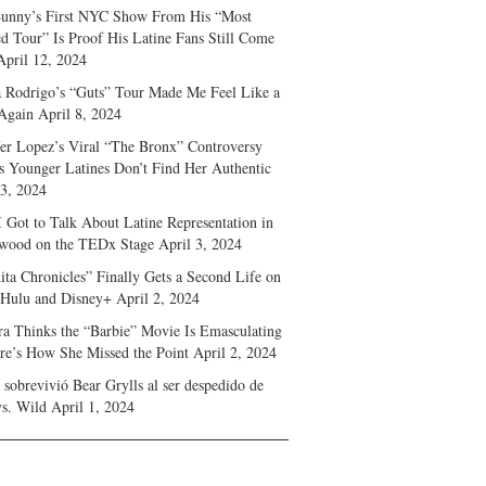
unny’s First NYC Show From His “Most
d Tour” Is Proof His Latine Fans Still Come
April 12, 2024
a Rodrigo’s “Guts” Tour Made Me Feel Like a
Again
April 8, 2024
fer Lopez’s Viral “The Bronx” Controversy
s Younger Latines Don’t Find Her Authentic
 3, 2024
 Got to Talk About Latine Representation in
wood on the TEDx Stage
April 3, 2024
ita Chronicles” Finally Gets a Second Life on
 Hulu and Disney+
April 2, 2024
ra Thinks the “Barbie” Movie Is Emasculating
e’s How She Missed the Point
April 2, 2024
sobrevivió Bear Grylls al ser despedido de
s. Wild
April 1, 2024