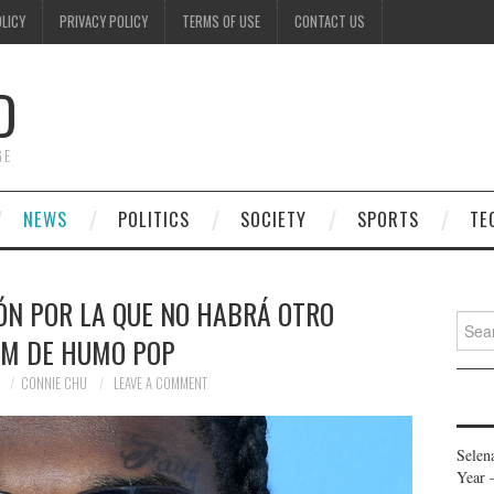
OLICY
PRIVACY POLICY
TERMS OF USE
CONTACT US
D
GE
NEWS
POLITICS
SOCIETY
SPORTS
TE
ÓN POR LA QUE NO HABRÁ OTRO
Searc
M DE HUMO POP
for:
1
CONNIE CHU
LEAVE A COMMENT
Selen
Year 