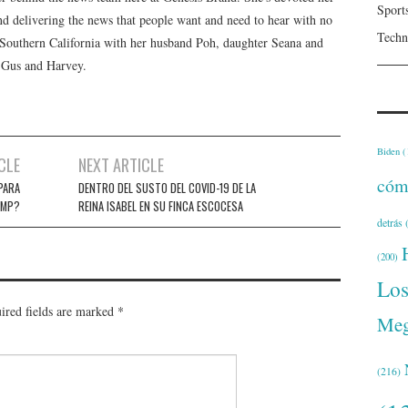
Sport
 and delivering the news that people want and need to hear with no
Techn
n Southern California with her husband Poh, daughter Seana and
, Gus and Harvey.
Biden
(
CLE
NEXT ARTICLE
cóm
PARA
DENTRO DEL SUSTO DEL COVID-19 DE LA
UMP?
REINA ISABEL EN SU FINCA ESCOCESA
detrás
(
(200)
Lo
ired fields are marked
*
Meg
(216)