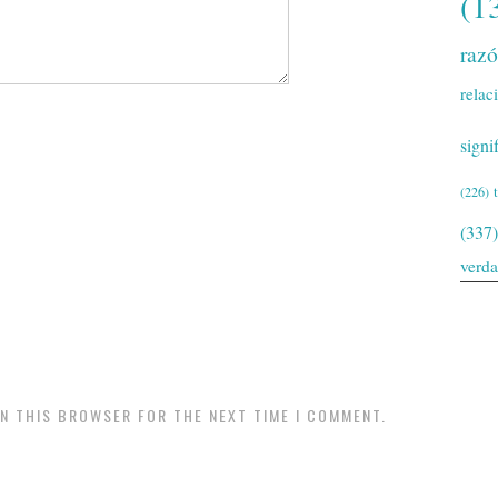
(1
raz
relac
signi
(226)
(337)
verd
IN THIS BROWSER FOR THE NEXT TIME I COMMENT.