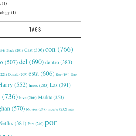
s
(1)
ology
(1)
TAGS
con
(766)
Cast
(306)
Black
(201)
194)
del
(690)
o
(507)
dentro
(383)
esta
(606)
221)
Donald
(209)
Este
(194)
Esto
Harry
(552)
Las
(391)
heres
(283)
s
(736)
Markle
(353)
love
(266)
han
(570)
Movies
(247)
muerte
(232)
más
por
Netflix
(381)
Para
(240)