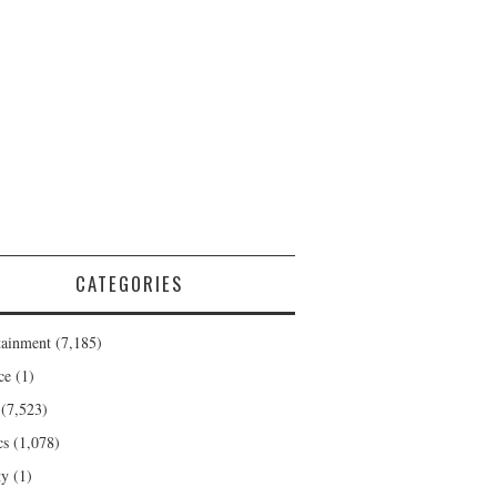
CATEGORIES
tainment
(7,185)
ce
(1)
(7,523)
cs
(1,078)
ty
(1)