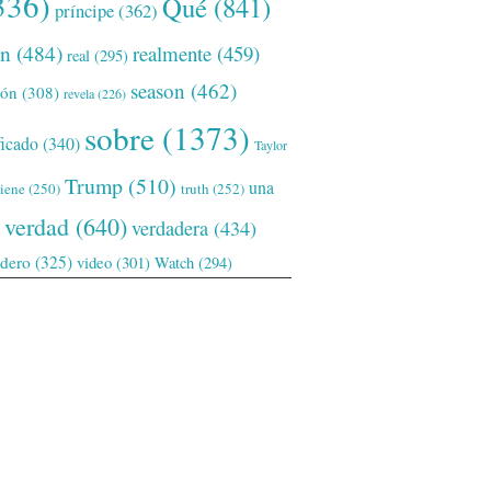
336)
Qué
(841)
príncipe
(362)
ón
(484)
realmente
(459)
real
(295)
season
(462)
ión
(308)
revela
(226)
sobre
(1373)
ficado
(340)
Taylor
Trump
(510)
una
tiene
(250)
truth
(252)
verdad
(640)
verdadera
(434)
adero
(325)
video
(301)
Watch
(294)