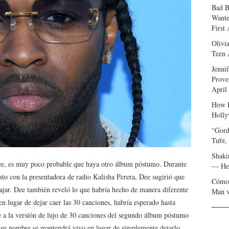
Bad B
Wante
First
Olivi
Teen 
Jenni
Prove
April
How I
Holly
“Gord
Tubi,
Shaki
e, es muy poco probable que haya otro álbum póstumo. Durante
— Her
sto con la presentadora de radio Kalisha Perera, Dee sugirió que
Cómo 
ajar. Dee también reveló lo que habría hecho de manera diferente
Man v
en lugar de dejar caer las 30 canciones, habría esperado hasta
se a la versión de lujo de 30 canciones del segundo álbum póstumo
 su nombre se mantendrá vivo en lugar de simplemente dejarlo