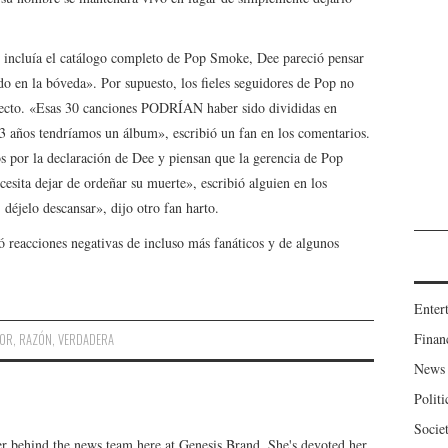
o incluía el catálogo completo de Pop Smoke, Dee pareció pensar
do en la bóveda». Por supuesto, los fieles seguidores de Pop no
specto. «Esas 30 canciones PODRÍAN haber sido divididas en
3 años tendríamos un álbum», escribió un fan en los comentarios.
os por la declaración de Dee y piensan que la gerencia de Pop
ecesita dejar de ordeñar su muerte», escribió alguien en los
déjelo descansar», dijo otro fan harto.
ó reacciones negativas de incluso más fanáticos y de algunos
Enter
Finan
OR
,
RAZÓN
,
VERDADERA
News
Politi
Socie
er behind the news team here at Genesis Brand. She's devoted her