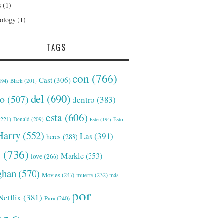
s
(1)
ology
(1)
TAGS
con
(766)
Cast
(306)
Black
(201)
194)
del
(690)
o
(507)
dentro
(383)
esta
(606)
221)
Donald
(209)
Este
(194)
Esto
Harry
(552)
Las
(391)
heres
(283)
s
(736)
Markle
(353)
love
(266)
han
(570)
Movies
(247)
muerte
(232)
más
por
Netflix
(381)
Para
(240)