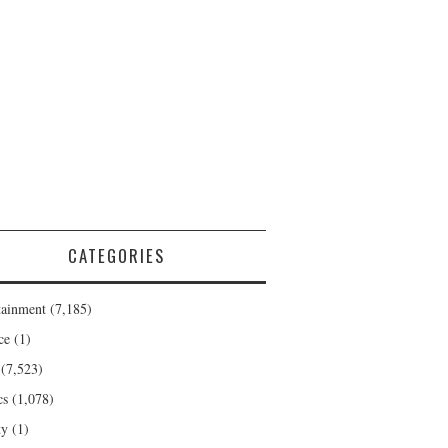
CATEGORIES
tainment
(7,185)
ce
(1)
(7,523)
cs
(1,078)
ty
(1)