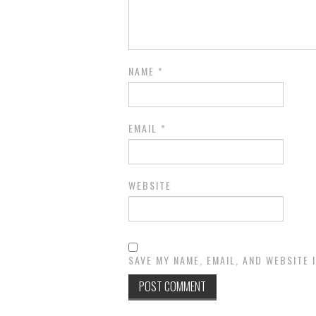
NAME
*
EMAIL
*
WEBSITE
SAVE MY NAME, EMAIL, AND WEBSITE 