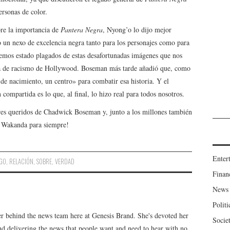
rsonas de color.
re la importancia de
Pantera Negra
, Nyong’o lo dijo mejor
un nexo de excelencia negra tanto para los personajes como para
hemos estado plagados de estas desafortunadas imágenes que nos
ria de racismo de Hollywood. Boseman más tarde añadió que, como
de nacimiento, un centro» para combatir esa historia. Y el
ompartida es lo que, al final, lo hizo real para todos nosotros.
res queridos de Chadwick Boseman y, junto a los millones también
 ¡Wakanda para siempre!
Enter
GO
,
RELACIÓN
,
SOBRE
,
VERDAD
Finan
News
Politi
er behind the news team here at Genesis Brand. She's devoted her
Socie
 and delivering the news that people want and need to hear with no