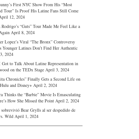
unny’s First NYC Show From His “Most
d Tour” Is Proof His Latine Fans Still Come
April 12, 2024
a Rodrigo’s “Guts” Tour Made Me Feel Like a
Again
April 8, 2024
fer Lopez’s Viral “The Bronx” Controversy
s Younger Latines Don’t Find Her Authentic
 3, 2024
 Got to Talk About Latine Representation in
wood on the TEDx Stage
April 3, 2024
ita Chronicles” Finally Gets a Second Life on
 Hulu and Disney+
April 2, 2024
ra Thinks the “Barbie” Movie Is Emasculating
e’s How She Missed the Point
April 2, 2024
sobrevivió Bear Grylls al ser despedido de
s. Wild
April 1, 2024