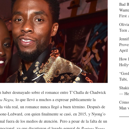
Bad B
Wante
First
Olivi
Teen 
Jenni
Prove
April
How I
Holly
“Gord
Tubi,
Shaki
an haber desmayado sobre el romance entre T’Challa de Chadwick
— Her
ra Negra,
lo que llevó a muchos a expresar públicamente la
Cómo 
 la vida real, un romance nunca llegó a buen término. Después de
Man v
one-Ledward, con quien finalmente se casó, en 2015, y Nyong’o
al fuera de los medios de atención. Pero a pesar de la falta de un
mocional, ya que discutieron el legado general de
Pantera Negra