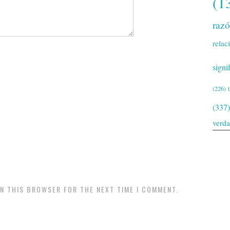
(1
raz
relac
signi
(226)
(337)
verd
IN THIS BROWSER FOR THE NEXT TIME I COMMENT.