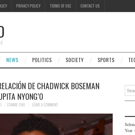
OLICY
PRIVACY POLICY
TERMS OF USE
CONTACT US
D
GE
NEWS
POLITICS
SOCIETY
SPORTS
TE
 RELACIÓN DE CHADWICK BOSEMAN
Searc
UPITA NYONG’O
for:
0
CONNIE CHU
LEAVE A COMMENT
Selen
Year 