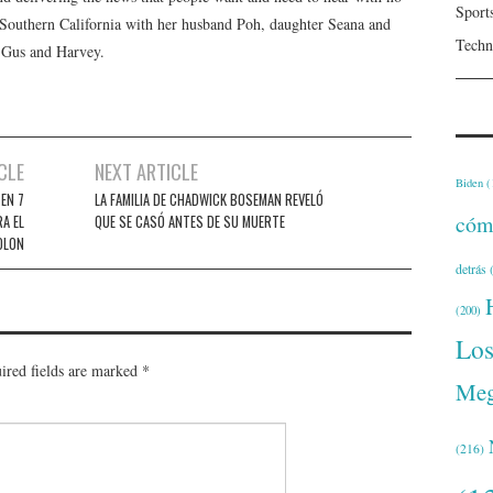
Sport
n Southern California with her husband Poh, daughter Seana and
Techn
, Gus and Harvey.
CLE
NEXT ARTICLE
Biden
(
EN 7
LA FAMILIA DE CHADWICK BOSEMAN REVELÓ
cóm
A EL
QUE SE CASÓ ANTES DE SU MUERTE
OLON
detrás
(
(200)
Lo
ired fields are marked
*
Meg
(216)