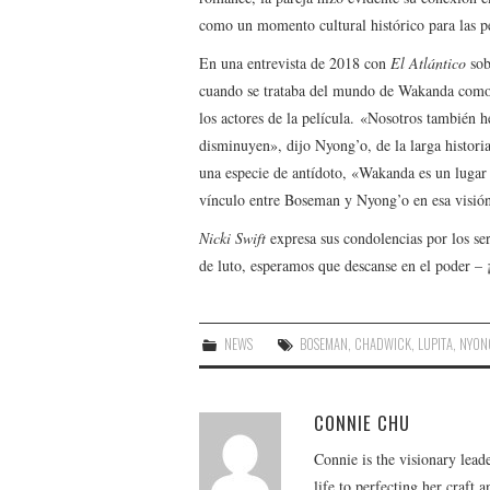
como un momento cultural histórico para las pe
En una entrevista de 2018 con
El Atlántico
sob
cuando se trataba del mundo de Wakanda como 
los actores de la película. «Nosotros también 
disminuyen», dijo Nyong’o, de la larga histo
una especie de antídoto, «Wakanda es un lugar 
vínculo entre Boseman y Nyong’o en esa visión c
Nicki Swift
expresa sus condolencias por los se
de luto, esperamos que descanse en el poder –
NEWS
BOSEMAN
,
CHADWICK
,
LUPITA
,
NYON
CONNIE CHU
Connie is the visionary lead
life to perfecting her craft