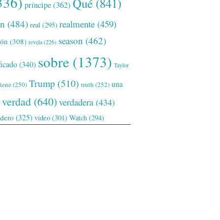
336)
Qué
(841)
príncipe
(362)
ón
(484)
realmente
(459)
real
(295)
season
(462)
ión
(308)
revela
(226)
sobre
(1373)
ficado
(340)
Taylor
Trump
(510)
una
tiene
(250)
truth
(252)
verdad
(640)
verdadera
(434)
adero
(325)
video
(301)
Watch
(294)