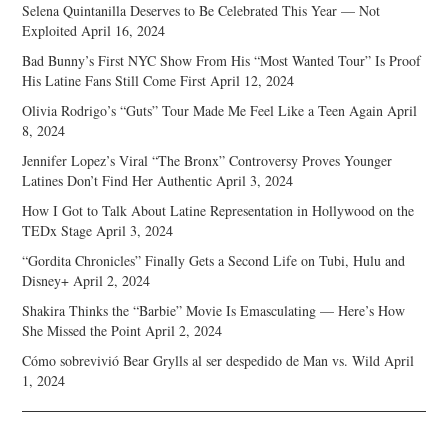
Selena Quintanilla Deserves to Be Celebrated This Year — Not
Exploited
April 16, 2024
Bad Bunny’s First NYC Show From His “Most Wanted Tour” Is Proof
His Latine Fans Still Come First
April 12, 2024
Olivia Rodrigo’s “Guts” Tour Made Me Feel Like a Teen Again
April
8, 2024
Jennifer Lopez’s Viral “The Bronx” Controversy Proves Younger
Latines Don’t Find Her Authentic
April 3, 2024
How I Got to Talk About Latine Representation in Hollywood on the
TEDx Stage
April 3, 2024
“Gordita Chronicles” Finally Gets a Second Life on Tubi, Hulu and
Disney+
April 2, 2024
Shakira Thinks the “Barbie” Movie Is Emasculating — Here’s How
She Missed the Point
April 2, 2024
Cómo sobrevivió Bear Grylls al ser despedido de Man vs. Wild
April
1, 2024