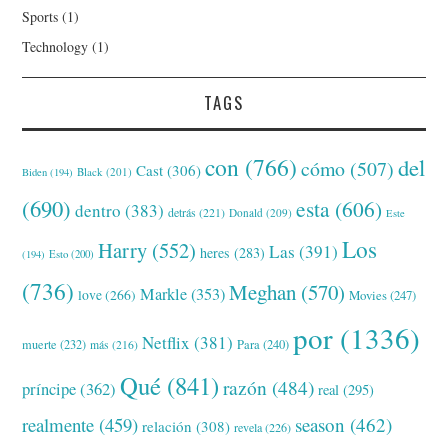
Sports
(1)
Technology
(1)
TAGS
con
(766)
del
cómo
(507)
Cast
(306)
Black
(201)
Biden
(194)
(690)
esta
(606)
dentro
(383)
detrás
(221)
Donald
(209)
Este
Los
Harry
(552)
Las
(391)
heres
(283)
(194)
Esto
(200)
(736)
Meghan
(570)
Markle
(353)
love
(266)
Movies
(247)
por
(1336)
Netflix
(381)
muerte
(232)
Para
(240)
más
(216)
Qué
(841)
razón
(484)
príncipe
(362)
real
(295)
realmente
(459)
season
(462)
relación
(308)
revela
(226)