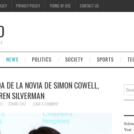
OLICY
PRIVACY POLICY
TERMS OF USE
CONTACT US
D
GE
NEWS
POLITICS
SOCIETY
SPORTS
TE
A DE LA NOVIA DE SIMON COWELL,
Searc
REN SILVERMAN
for:
20
CONNIE CHU
LEAVE A COMMENT
Selen
Year 