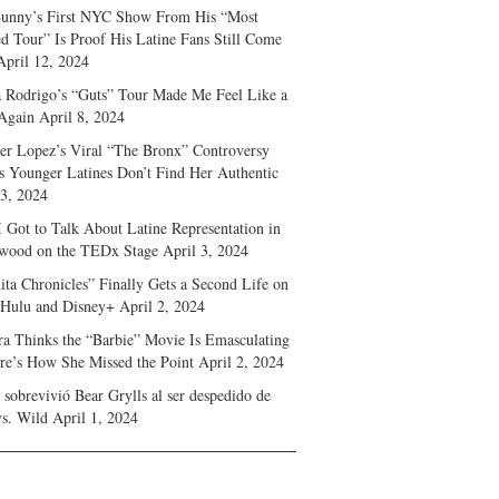
unny’s First NYC Show From His “Most
d Tour” Is Proof His Latine Fans Still Come
April 12, 2024
a Rodrigo’s “Guts” Tour Made Me Feel Like a
Again
April 8, 2024
fer Lopez’s Viral “The Bronx” Controversy
s Younger Latines Don’t Find Her Authentic
 3, 2024
 Got to Talk About Latine Representation in
wood on the TEDx Stage
April 3, 2024
ita Chronicles” Finally Gets a Second Life on
 Hulu and Disney+
April 2, 2024
ra Thinks the “Barbie” Movie Is Emasculating
e’s How She Missed the Point
April 2, 2024
sobrevivió Bear Grylls al ser despedido de
s. Wild
April 1, 2024