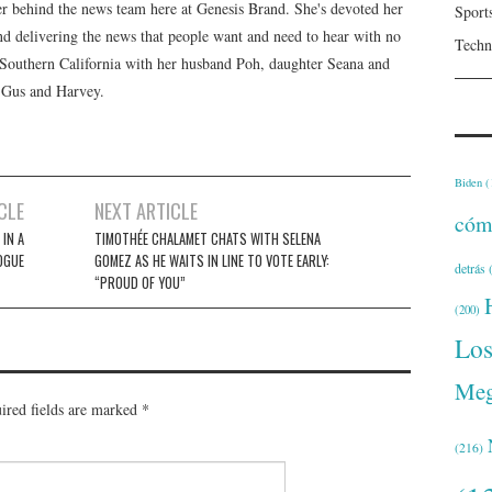
er behind the news team here at Genesis Brand. She's devoted her
Sport
 and delivering the news that people want and need to hear with no
Techn
n Southern California with her husband Poh, daughter Seana and
, Gus and Harvey.
Biden
(
CLE
NEXT ARTICLE
cóm
 IN A
TIMOTHÉE CHALAMET CHATS WITH SELENA
OGUE
GOMEZ AS HE WAITS IN LINE TO VOTE EARLY:
detrás
(
“PROUD OF YOU”
(200)
Lo
Meg
ired fields are marked
*
(216)