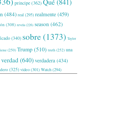
336)
Qué
(841)
príncipe
(362)
ón
(484)
realmente
(459)
real
(295)
season
(462)
ión
(308)
revela
(226)
sobre
(1373)
ficado
(340)
Taylor
Trump
(510)
una
tiene
(250)
truth
(252)
verdad
(640)
verdadera
(434)
adero
(325)
video
(301)
Watch
(294)