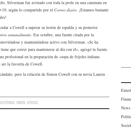
plo, Silverman fue avistado con toda la prole en una caminata en
D-19, según lo compartido por el
Correo diario
. ¡Estamos bastante
les!
udar a Cowell a superar su lesión de espalda y su posterior
tros semanalmente
. Ese octubre, una fuente citada por la
y moviéndose y manteniéndose activo con Silverman. «Se ha
iene que correr para mantenerse al día con él», agregó la fuente.
 profesional en la preparación de «sopa de frijoles italiana
 ser la favorita de Cowell.
cándalo, pero la relación de Simon Cowell con su novia Lauren
Enter
Finan
SILVERMAN
,
SIMON
,
VERDAD
News
Politi
Socie