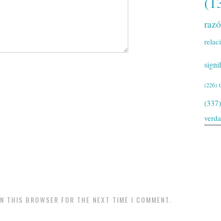
(1
raz
relac
signi
(226)
(337)
verd
IN THIS BROWSER FOR THE NEXT TIME I COMMENT.