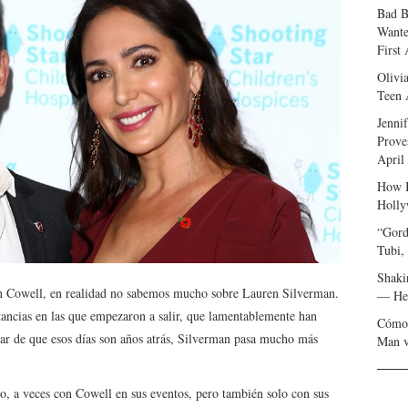
Bad B
Wante
First
Olivi
Teen 
Jenni
Prove
April
How I
Holly
“Gord
Tubi,
Shaki
on Cowell, en realidad no sabemos mucho sobre Lauren Silverman.
— Her
stancias en las que empezaron a salir, que lamentablemente han
Cómo 
esar de que esos días son años atrás, Silverman pasa mucho más
Man v
o, a veces con Cowell en sus eventos, pero también solo con sus