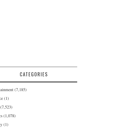
CATEGORIES
tainment
(7,185)
ce
(1)
(7,523)
cs
(1,078)
ty
(1)