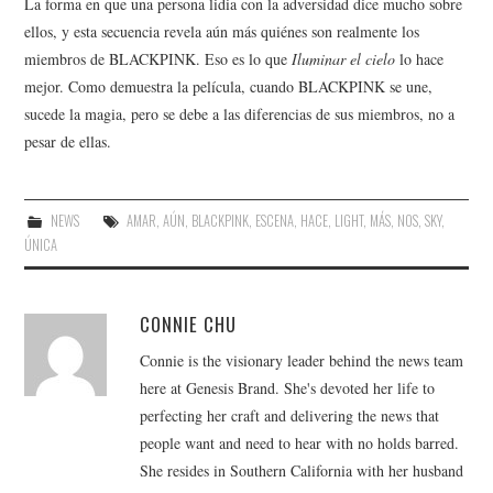
La forma en que una persona lidia con la adversidad dice mucho sobre
ellos, y esta secuencia revela aún más quiénes son realmente los
miembros de BLACKPINK. Eso es lo que
Iluminar el cielo
lo hace
mejor. Como demuestra la película, cuando BLACKPINK se une,
sucede la magia, pero se debe a las diferencias de sus miembros, no a
pesar de ellas.
NEWS
AMAR
,
AÚN
,
BLACKPINK
,
ESCENA
,
HACE
,
LIGHT
,
MÁS
,
NOS
,
SKY
,
ÚNICA
CONNIE CHU
Connie is the visionary leader behind the news team
here at Genesis Brand. She's devoted her life to
perfecting her craft and delivering the news that
people want and need to hear with no holds barred.
She resides in Southern California with her husband