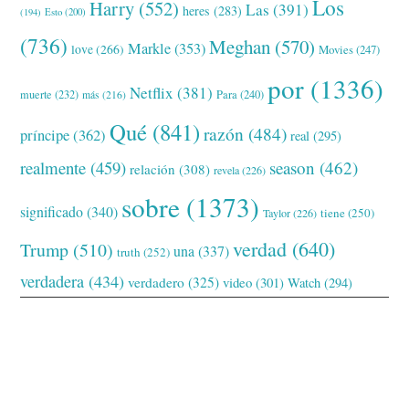
Los
Harry
(552)
Las
(391)
heres
(283)
(194)
Esto
(200)
(736)
Meghan
(570)
Markle
(353)
love
(266)
Movies
(247)
por
(1336)
Netflix
(381)
muerte
(232)
Para
(240)
más
(216)
Qué
(841)
razón
(484)
príncipe
(362)
real
(295)
realmente
(459)
season
(462)
relación
(308)
revela
(226)
sobre
(1373)
significado
(340)
tiene
(250)
Taylor
(226)
verdad
(640)
Trump
(510)
una
(337)
truth
(252)
verdadera
(434)
verdadero
(325)
video
(301)
Watch
(294)