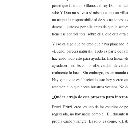
pensó que fuera un villano. Jeffrey Dahmer, t
sabe Y Don no se ve a sí mismo como un villan
no acepta la responsabilidad de sus acciones, a
deseos lujuriosos por ella antes de que la secu
tiene ese control total sobre ella, que esta otr
Y eso es algo que no creo que haya planeado. N
«Bueno, parecía natural». Todo es parte de la 
haciendo todo esto para ayudarla. Esa línea, «
agradecerme». Es como, «De verdad, de verdad.
realmente lo hace. Sin embargo, es un mundo d
Hay gente que está haciendo esto hoy y creo qu
atención a lo que hacen nuestros vecinos. No d
¿Qué te atrajo de este proyecto para interpr
Fritzl. Fritzl, creo, es uno de los estudios de 
registrada, no hay nadie como él. Él, durante
propia carne y sangre. Es solo, es como, «¿Est