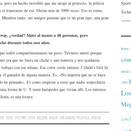
Sport
la, pero un hecho increíble que me atrajo al proyecto, la policía
en el transcurso de eso. Dirían más de 3000 veces. Eso es como,
Techn
 Mientras tanto, sus amigos piensan que es un gran tipo, una gran
way, ¿verdad? Mató al menos a 48 personas, pero
chó durante todos esos años.
Biden
(
 que todos compartimentamos un poco. Tuvimos suerte porque
cóm
nte era que no fuera un cliché o una tontería y nos ayudaron.
trabajo con ese sótano. Ese color verde intenso. I [Judd’s Girl In
detrás
(
y el ganador de alguna manera. Es, «No importa que no te haya
 lo he pensado». Es como empezar a creer que nadie sospecharía
(200)
 tenía forma de U. Y tenía huéspedes que vivían allí. Los internos
Lo
Jesús, es una locura.
Meg
UIR
,
JUDD
,
LIFETIME
,
LISTA
,
NELSON
,
NUEVA
,
OBLIGADAS
,
PELÍCULA
,
VISITAS
(216)