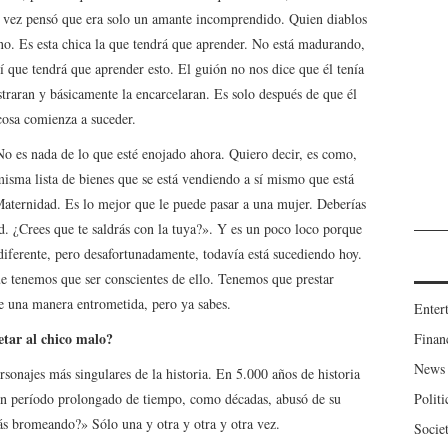
al vez pensó que era solo un amante incomprendido. Quien diablos
o. Es esta chica la que tendrá que aprender. No está madurando,
sí que tendrá que aprender esto. El guión no nos dice que él tenía
estraran y básicamente la encarcelaran. Es solo después de que él
a cosa comienza a suceder.
o es nada de lo que esté enojado ahora. Quiero decir, es como,
misma lista de bienes que se está vendiendo a sí mismo que está
Maternidad. Es lo mejor que le puede pasar a una mujer. Deberías
 ¿Crees que te saldrás con la tuya?». Y es un poco loco porque
iferente, pero desafortunadamente, todavía está sucediendo hoy.
e tenemos que ser conscientes de ello. Tenemos que prestar
e una manera entrometida, pero ya sabes.
Enter
etar al chico malo?
Finan
News
personajes más singulares de la historia. En 5.000 años de historia
Politi
 un período prolongado de tiempo, como décadas, abusó de su
ás bromeando?» Sólo una y otra y otra y otra vez.
Socie