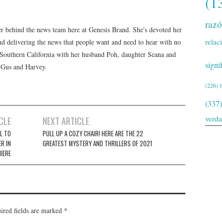
(1
raz
er behind the news team here at Genesis Brand. She's devoted her
relac
 and delivering the news that people want and need to hear with no
n Southern California with her husband Poh, daughter Seana and
signi
, Gus and Harvey.
(226)
(337)
verd
CLE
NEXT ARTICLE
L TO
PULL UP A COZY CHAIR! HERE ARE THE 22
R IN
GREATEST MYSTERY AND THRILLERS OF 2021
IERE
ired fields are marked
*