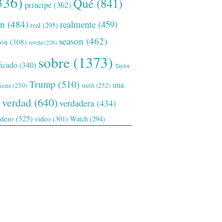
336)
Qué
(841)
príncipe
(362)
ón
(484)
realmente
(459)
real
(295)
season
(462)
ión
(308)
revela
(226)
sobre
(1373)
ficado
(340)
Taylor
Trump
(510)
una
tiene
(250)
truth
(252)
verdad
(640)
verdadera
(434)
adero
(325)
video
(301)
Watch
(294)