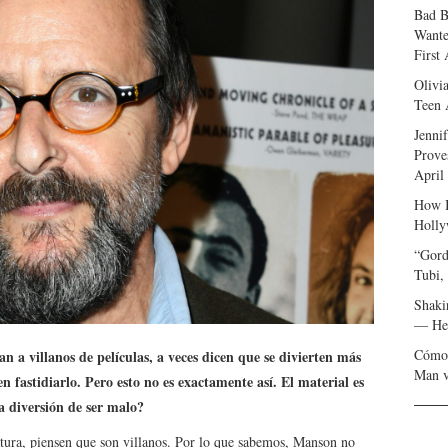
Bad B
Wante
First
Olivi
Teen 
Jenni
Prove
April
How I
Holly
“Gord
Tubi,
Shaki
— Her
Cómo 
 a villanos de películas, a veces dicen que se divierten más
Man v
n fastidiarlo. Pero esto no es exactamente así. El material es
la diversión de ser malo?
atura, piensen que son villanos. Por lo que sabemos, Manson no