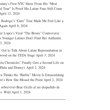
unny’s First NYC Show From His “Most
d Tour” Is Proof His Latine Fans Still Come
April 12, 2024
a Rodrigo’s “Guts” Tour Made Me Feel Like a
Again
April 8, 2024
fer Lopez’s Viral “The Bronx” Controversy
s Younger Latines Don’t Find Her Authentic
 3, 2024
 Got to Talk About Latine Representation in
wood on the TEDx Stage
April 3, 2024
ita Chronicles” Finally Gets a Second Life on
 Hulu and Disney+
April 2, 2024
ra Thinks the “Barbie” Movie Is Emasculating
e’s How She Missed the Point
April 2, 2024
sobrevivió Bear Grylls al ser despedido de
s. Wild
April 1, 2024