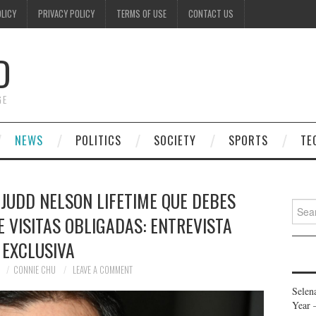
OLICY
PRIVACY POLICY
TERMS OF USE
CONTACT US
D
GE
NEWS
POLITICS
SOCIETY
SPORTS
TE
 JUDD NELSON LIFETIME QUE DEBES
Searc
DE VISITAS OBLIGADAS: ENTREVISTA
for:
EXCLUSIVA
1
CONNIE CHU
LEAVE A COMMENT
Selen
Year 