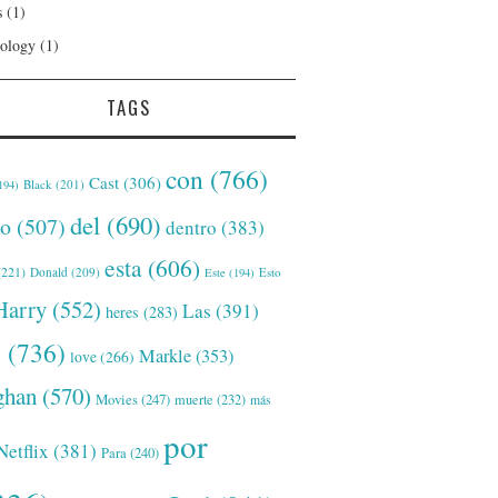
s
(1)
ology
(1)
TAGS
con
(766)
Cast
(306)
Black
(201)
194)
del
(690)
o
(507)
dentro
(383)
esta
(606)
221)
Donald
(209)
Este
(194)
Esto
Harry
(552)
Las
(391)
heres
(283)
s
(736)
Markle
(353)
love
(266)
han
(570)
Movies
(247)
muerte
(232)
más
por
Netflix
(381)
Para
(240)