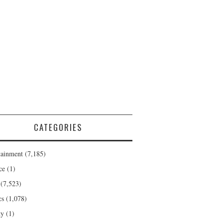
CATEGORIES
tainment
(7,185)
ce
(1)
(7,523)
cs
(1,078)
ty
(1)