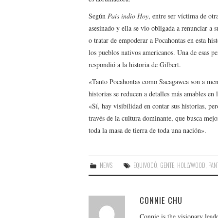
Según
País indio Hoy
, entre ser víctima de ot
asesinado y ella se vio obligada a renunciar a 
o tratar de empoderar a Pocahontas en esta hist
los pueblos nativos americanos. Una de esas pe
respondió a la historia de Gilbert.
«Tanto Pocahontas como Sacagawea son a menud
historias se reducen a detalles más amables en l
«Sí, hay visibilidad en contar sus historias, pe
través de la cultura dominante, que busca mejo
toda la masa de tierra de toda una nación».
NEWS
EQUIVOCÓ
,
GENTE
,
HOLLYWOOD
,
PAN
CONNIE CHU
Connie is the visionary lead