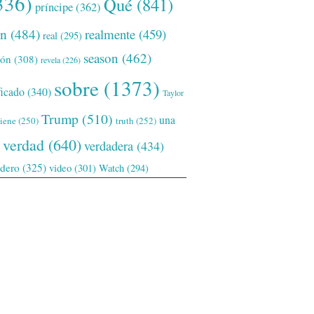
336)
Qué
(841)
príncipe
(362)
ón
(484)
realmente
(459)
real
(295)
season
(462)
ión
(308)
revela
(226)
sobre
(1373)
ficado
(340)
Taylor
Trump
(510)
una
tiene
(250)
truth
(252)
verdad
(640)
verdadera
(434)
adero
(325)
video
(301)
Watch
(294)