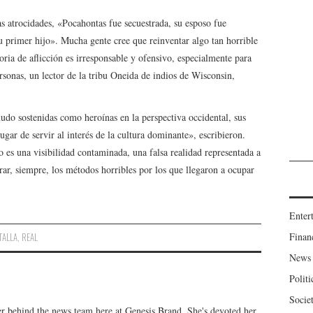
ras atrocidades, «Pocahontas fue secuestrada, su esposo fue
su primer hijo». Mucha gente cree que reinventar algo tan horrible
oria de aflicción es irresponsable y ofensivo, especialmente para
rsonas, un lector de la tribu Oneida de indios de Wisconsin,
o sostenidas como heroínas en la perspectiva occidental, sus
ugar de servir al interés de la cultura dominante», escribieron.
ro es una visibilidad contaminada, una falsa realidad representada a
rar, siempre, los métodos horribles por los que llegaron a ocupar
Enter
Finan
TALLA
,
REAL
News
Politi
Socie
er behind the news team here at Genesis Brand. She's devoted her