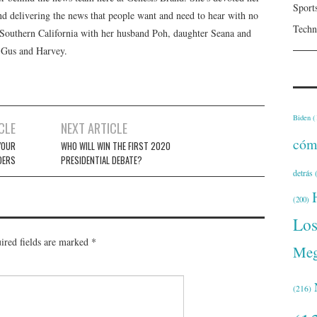
Sport
 and delivering the news that people want and need to hear with no
Techn
n Southern California with her husband Poh, daughter Seana and
, Gus and Harvey.
Biden
(
CLE
NEXT ARTICLE
cóm
YOUR
WHO WILL WIN THE FIRST 2020
DERS
PRESIDENTIAL DEBATE?
detrás
(
(200)
Lo
ired fields are marked
*
Meg
(216)