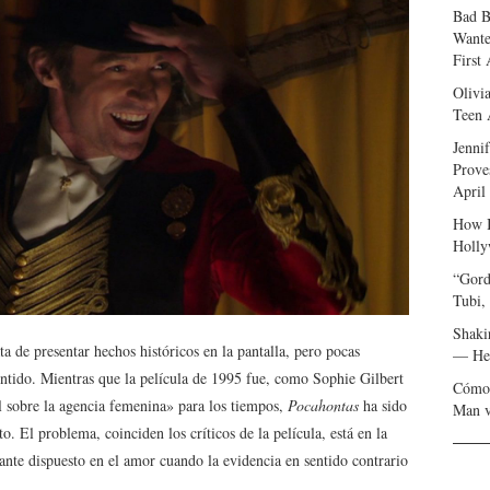
Bad B
Wante
First
Olivi
Teen 
Jenni
Prove
April
How I
Holly
“Gord
Tubi,
Shaki
ta de presentar hechos históricos en la pantalla, pero pocas
— Her
ntido. Mientras que la película de 1995 fue, como Sophie Gilbert
Cómo 
al sobre la agencia femenina» para los tiempos,
Pocahontas
ha sido
Man v
. El problema, coinciden los críticos de la película, está en la
nte dispuesto en el amor cuando la evidencia en sentido contrario