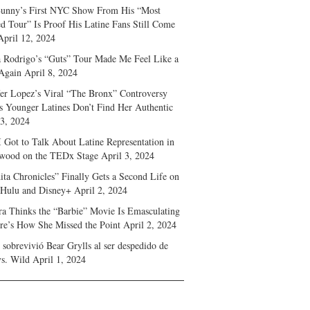
unny’s First NYC Show From His “Most
d Tour” Is Proof His Latine Fans Still Come
April 12, 2024
a Rodrigo’s “Guts” Tour Made Me Feel Like a
Again
April 8, 2024
fer Lopez’s Viral “The Bronx” Controversy
s Younger Latines Don’t Find Her Authentic
 3, 2024
 Got to Talk About Latine Representation in
wood on the TEDx Stage
April 3, 2024
ita Chronicles” Finally Gets a Second Life on
 Hulu and Disney+
April 2, 2024
ra Thinks the “Barbie” Movie Is Emasculating
e’s How She Missed the Point
April 2, 2024
sobrevivió Bear Grylls al ser despedido de
s. Wild
April 1, 2024