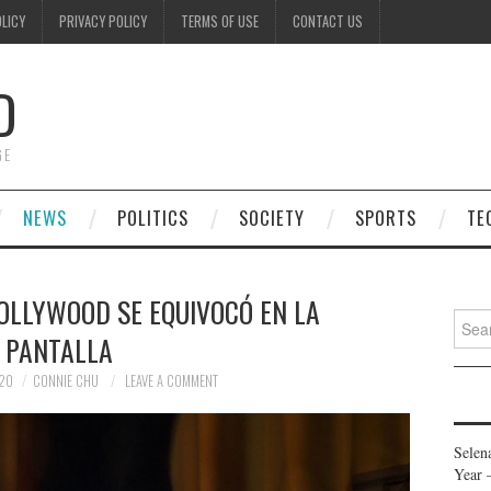
OLICY
PRIVACY POLICY
TERMS OF USE
CONTACT US
D
GE
NEWS
POLITICS
SOCIETY
SPORTS
TE
OLLYWOOD SE EQUIVOCÓ EN LA
Searc
PANTALLA
for:
020
CONNIE CHU
LEAVE A COMMENT
Selen
Year 