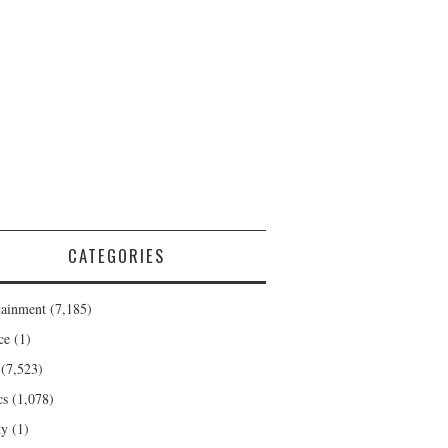
CATEGORIES
tainment
(7,185)
ce
(1)
(7,523)
cs
(1,078)
ty
(1)