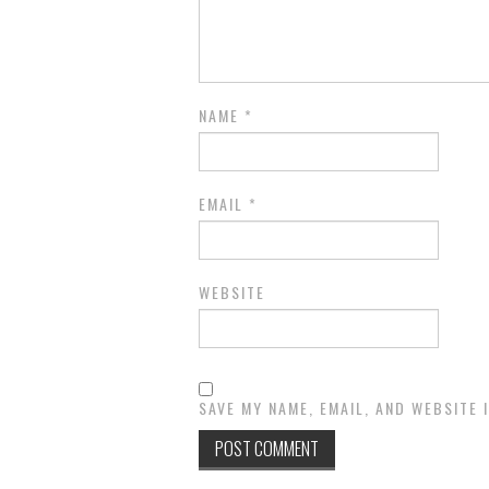
NAME
*
EMAIL
*
WEBSITE
SAVE MY NAME, EMAIL, AND WEBSITE 