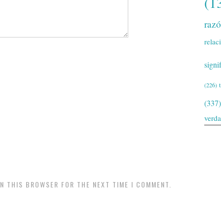
(1
raz
relac
signi
(226)
(337)
verd
IN THIS BROWSER FOR THE NEXT TIME I COMMENT.