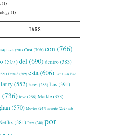
s
(1)
ology
(1)
TAGS
con
(766)
Cast
(306)
Black
(201)
194)
del
(690)
o
(507)
dentro
(383)
esta
(606)
221)
Donald
(209)
Este
(194)
Esto
Harry
(552)
Las
(391)
heres
(283)
s
(736)
Markle
(353)
love
(266)
han
(570)
Movies
(247)
muerte
(232)
más
por
Netflix
(381)
Para
(240)