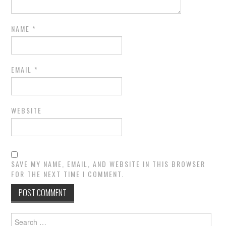
NAME
*
EMAIL
*
WEBSITE
SAVE MY NAME, EMAIL, AND WEBSITE IN THIS BROWSER
FOR THE NEXT TIME I COMMENT.
Search