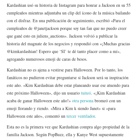
Kardashian usó su historia de Instagram para honrar a Jackson en su 55
cumpleaños mientras adjuntaba un clip del ícono de la música bailando
con el disfraz. En una publicación de seguimiento, escribió «Para el
cumpleaños de @janetjackson porque soy tan fan que no puedo creer
que gané esto en juliens_auctions». Jackson volvió a publicar la
historia del magnate de los negocios y respondió con «¡Muchas gracias
@kimkardashian! Espero que ‘SI’ te dé tanto placer como a mí»,
agregando numerosos emoji de caras de besos.
Kardashian no es ajena a vestirse para Halloween. Por lo tanto, los
fanáticos no pudieron evitar preguntarse si Jackson será su inspiración
este año. «Kim Kardashian debe estar planeando usar ese atuendo para
este próximo Halloween», dijo un usuario
tuiteó
. «¡Kim Kardashian
acaba de ganar Halloween este año!»
otra persona
bromeó con un
emoji llorando y riendo. «Mira a Kim k siendo Janet» si «para
Halloween este año», comentó un
tercer ventilador
.
Esta no es la primera vez que Kardashian compra algo propiedad de la
familia Jackson. Según PopBuzz, ella y Kanye West supuestamente