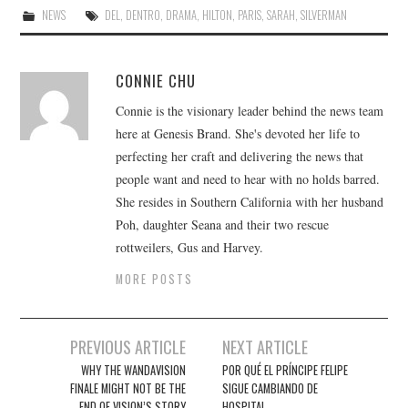
NEWS
DEL
,
DENTRO
,
DRAMA
,
HILTON
,
PARIS
,
SARAH
,
SILVERMAN
CONNIE CHU
Connie is the visionary leader behind the news team
here at Genesis Brand. She's devoted her life to
perfecting her craft and delivering the news that
people want and need to hear with no holds barred.
She resides in Southern California with her husband
Poh, daughter Seana and their two rescue
rottweilers, Gus and Harvey.
MORE POSTS
Post
PREVIOUS ARTICLE
NEXT ARTICLE
navigation
WHY THE WANDAVISION
POR QUÉ EL PRÍNCIPE FELIPE
FINALE MIGHT NOT BE THE
SIGUE CAMBIANDO DE
END OF VISION’S STORY
HOSPITAL