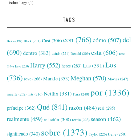
Technology
(1)
TAGS
con
(766)
del
cómo
(507)
Cast
(306)
Black
(201)
Biden
(194)
(690)
esta
(606)
dentro
(383)
detrás
(221)
Donald
(209)
Este
Los
Harry
(552)
Las
(391)
heres
(283)
(194)
Esto
(200)
(736)
Meghan
(570)
Markle
(353)
love
(266)
Movies
(247)
por
(1336)
Netflix
(381)
muerte
(232)
Para
(240)
más
(216)
Qué
(841)
razón
(484)
príncipe
(362)
real
(295)
realmente
(459)
season
(462)
relación
(308)
revela
(226)
sobre
(1373)
significado
(340)
tiene
(250)
Taylor
(226)