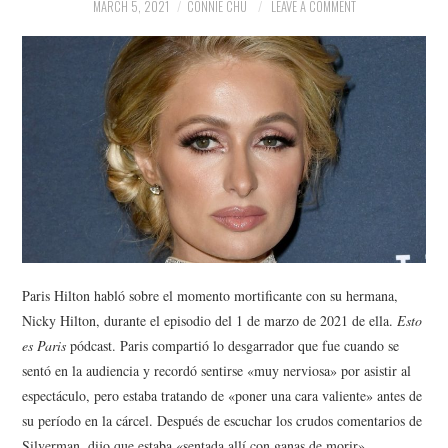
NEWS
MARCH 5, 2021
CONNIE CHU
LEAVE A COMMENT
POLITICS
SOCIETY
SPORTS
TECHNOLOGY
Paris Hilton habló sobre el momento mortificante con su hermana,
Nicky Hilton, durante el episodio del 1 de marzo de 2021 de ella.
Esto
es Paris
pódcast. Paris compartió lo desgarrador que fue cuando se
sentó en la audiencia y recordó sentirse «muy nerviosa» por asistir al
espectáculo, pero estaba tratando de «poner una cara valiente» antes de
su período en la cárcel. Después de escuchar los crudos comentarios de
Silverman, dijo que estaba «sentada allí con ganas de morir».