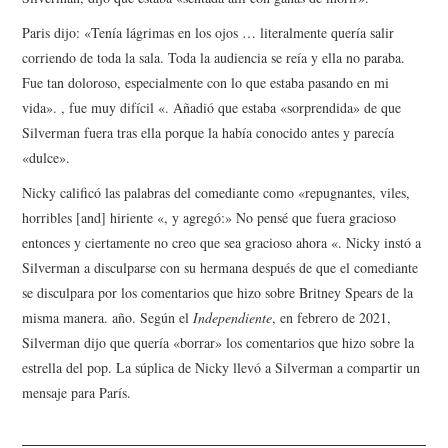
Paris dijo: «Tenía lágrimas en los ojos … literalmente quería salir
corriendo de toda la sala. Toda la audiencia se reía y ella no paraba.
Fue tan doloroso, especialmente con lo que estaba pasando en mi
vida». , fue muy difícil «. Añadió que estaba «sorprendida» de que
Silverman fuera tras ella porque la había conocido antes y parecía
«dulce».
Nicky calificó las palabras del comediante como «repugnantes, viles,
horribles [and] hiriente «, y agregó:» No pensé que fuera gracioso
entonces y ciertamente no creo que sea gracioso ahora «. Nicky instó a
Silverman a disculparse con su hermana después de que el comediante
se disculpara por los comentarios que hizo sobre Britney Spears de la
misma manera. año. Según el
Independiente
, en febrero de 2021,
Silverman dijo que quería «borrar» los comentarios que hizo sobre la
estrella del pop. La súplica de Nicky llevó a Silverman a compartir un
mensaje para París.