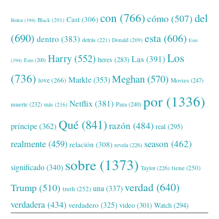
con
(766)
del
cómo
(507)
Cast
(306)
Black
(201)
Biden
(194)
(690)
esta
(606)
dentro
(383)
detrás
(221)
Donald
(209)
Este
Los
Harry
(552)
Las
(391)
heres
(283)
(194)
Esto
(200)
(736)
Meghan
(570)
Markle
(353)
love
(266)
Movies
(247)
por
(1336)
Netflix
(381)
muerte
(232)
Para
(240)
más
(216)
Qué
(841)
razón
(484)
príncipe
(362)
real
(295)
realmente
(459)
season
(462)
relación
(308)
revela
(226)
sobre
(1373)
significado
(340)
tiene
(250)
Taylor
(226)
verdad
(640)
Trump
(510)
una
(337)
truth
(252)
verdadera
(434)
verdadero
(325)
video
(301)
Watch
(294)