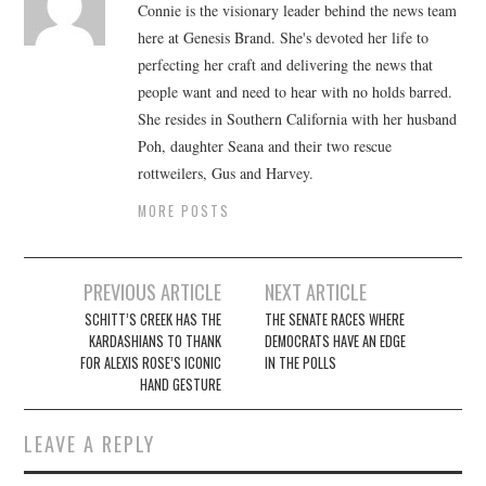
Connie is the visionary leader behind the news team
here at Genesis Brand. She's devoted her life to
perfecting her craft and delivering the news that
people want and need to hear with no holds barred.
She resides in Southern California with her husband
Poh, daughter Seana and their two rescue
rottweilers, Gus and Harvey.
MORE POSTS
Post
PREVIOUS ARTICLE
NEXT ARTICLE
navigation
SCHITT’S CREEK HAS THE
THE SENATE RACES WHERE
KARDASHIANS TO THANK
DEMOCRATS HAVE AN EDGE
FOR ALEXIS ROSE’S ICONIC
IN THE POLLS
HAND GESTURE
LEAVE A REPLY