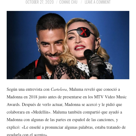
NEWS
OCTOBER 27, 2020
CONNIE CHU
LEAVE A COMMENT
POLITICS
SOCIETY
SPORTS
TECHNOLOGY
Según una entrevista con
Cartelera
, Maluma reveló que conoció a
Madonna en 2018 justo antes de presentarse en los MTV Video Music
Awards. Después de verlo actuar, Madonna se acercó y le pidió que
colaborara en «Medellín». Maluma también compartió que ayudó a
Madonna con algunas de las partes en español de las canciones, y
explicó: «Le enseñé a pronunciar algunas palabras, estaba tratando de
ayudarla con el acento».