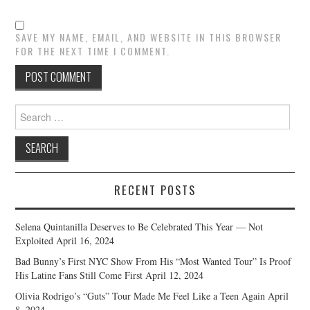
SAVE MY NAME, EMAIL, AND WEBSITE IN THIS BROWSER
FOR THE NEXT TIME I COMMENT.
Search
for:
RECENT POSTS
Selena Quintanilla Deserves to Be Celebrated This Year — Not
Exploited
April 16, 2024
Bad Bunny’s First NYC Show From His “Most Wanted Tour” Is Proof
His Latine Fans Still Come First
April 12, 2024
Olivia Rodrigo’s “Guts” Tour Made Me Feel Like a Teen Again
April
8, 2024