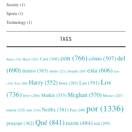
Society
(1)
Sports
(1)
Technology
(1)
TAGS
con
(766)
del
cómo
(507)
Cast
(306)
Black
(201)
Biden
(194)
(690)
esta
(606)
dentro
(383)
detrás
(221)
Donald
(209)
Este
Los
Harry
(552)
Las
(391)
heres
(283)
(194)
Esto
(200)
(736)
Meghan
(570)
Markle
(353)
love
(266)
Movies
(247)
por
(1336)
Netflix
(381)
muerte
(232)
Para
(240)
más
(216)
Qué
(841)
razón
(484)
príncipe
(362)
real
(295)