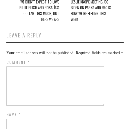
navigation
WE DIDN’T EXPECT TO LOVE
LESLIE KNOPE MEETING JOE
BILLIE EILISH AND ROSALÍA’S
BIDEN ON PARKS AND REC IS
COLLAB THIS MUCH, BUT
HOW WE’RE FEELING THIS
HERE WE ARE
WEEK
LEAVE A REPLY
Your email address will not be published.
Required fields are marked
*
COMMENT
*
NAME
*