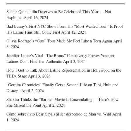
Selena Quintanilla Deserves to Be Celebrated This Year — Not
Exploited
April 16, 2024
Bad Bunny’s First NYC Show From His “Most Wanted Tour” Is Proof
His Latine Fans Still Come First
April 12, 2024
Olivia Rodrigo’s “Guts” Tour Made Me Feel Like a Teen Again
April
8, 2024
Jennifer Lopez’s Viral “The Bronx” Controversy Proves Younger
Latines Don’t Find Her Authentic
April 3, 2024
How I Got to Talk About Latine Representation in Hollywood on the
TEDx Stage
April 3, 2024
“Gordita Chronicles” Finally Gets a Second Life on Tubi, Hulu and
Disney+
April 2, 2024
Shakira Thinks the “Barbie” Movie Is Emasculating — Here’s How
She Missed the Point
April 2, 2024
Cómo sobrevivió Bear Grylls al ser despedido de Man vs. Wild
April
1, 2024