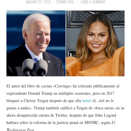
NEWS
JANUARY 21, 2021
CONNIE CHU
LEAVE A COMMENT
POLITICS
SOCIETY
SPORTS
TECHNOLOGY
El autor del libro de cocina «Cravings» ha criticado públicamente al
expresidente Donald Trump en múltiples ocasiones, pero en 2017
bloqueó a Chrissy Teigen después de que ella
tuiteó
él, «lol no le
gustas a nadie». Trump también calificó a Teigen de «boca sucia» en su
ahora desaparecida cuenta de Twitter, después de que John Legend
hablara sobre la reforma de la justicia penal en MSNBC, según
El
Washington Post
.