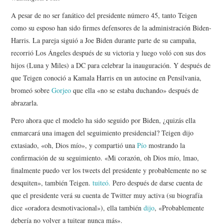
A pesar de no ser fanático del presidente número 45, tanto Teigen
como su esposo han sido firmes defensores de la administración Biden-
Harris. La pareja siguió a Joe Biden durante parte de su campaña,
recorrió Los Ángeles después de su victoria y luego voló con sus dos
hijos (Luna y Miles) a DC para celebrar la inauguración. Y después de
que Teigen conoció a Kamala Harris en un autocine en Pensilvania,
bromeó sobre
Gorjeo
que ella «no se estaba duchando» después de
abrazarla.
Pero ahora que el modelo ha sido seguido por Biden, ¿quizás ella
enmarcará una imagen del seguimiento presidencial? Teigen dijo
extasiado, «oh, Dios mío», y compartió una
Pío
mostrando la
confirmación de su seguimiento. «Mi corazón, oh Dios mío, lmao,
finalmente puedo ver los tweets del presidente y probablemente no se
desquiten», también Teigen.
tuiteó.
Pero después de darse cuenta de
que el presidente verá su cuenta de Twitter muy activa (su biografía
dice «oradora desmotivacional»), ella también
dijo
, «Probablemente
debería no volver a tuitear nunca más».