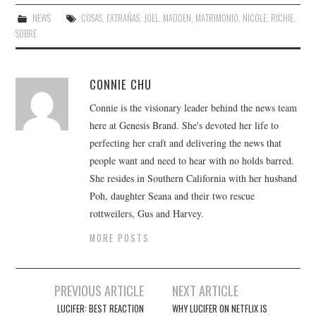
NEWS
COSAS
,
EXTRAÑAS
,
JOEL
,
MADDEN
,
MATRIMONIO
,
NICOLE
,
RICHIE
,
SOBRE
CONNIE CHU
Connie is the visionary leader behind the news team
here at Genesis Brand. She's devoted her life to
perfecting her craft and delivering the news that
people want and need to hear with no holds barred.
She resides in Southern California with her husband
Poh, daughter Seana and their two rescue
rottweilers, Gus and Harvey.
MORE POSTS
Post
PREVIOUS ARTICLE
NEXT ARTICLE
navigation
LUCIFER: BEST REACTION
WHY LUCIFER ON NETFLIX IS