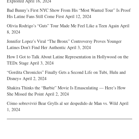
Exploited
April 16, 2024
Bad Bunny’s First NYC Show From His “Most Wanted Tour” Is Proof
His Latine Fans Still Come First
April 12, 2024
Olivia Rodrigo’s “Guts” Tour Made Me Feel Like a Teen Again
April
8, 2024
Jennifer Lopez’s Viral “The Bronx” Controversy Proves Younger
Latines Don’t Find Her Authentic
April 3, 2024
How I Got to Talk About Latine Representation in Hollywood on the
TEDx Stage
April 3, 2024
“Gordita Chronicles” Finally Gets a Second Life on Tubi, Hulu and
Disney+
April 2, 2024
Shakira Thinks the “Barbie” Movie Is Emasculating — Here’s How
She Missed the Point
April 2, 2024
Cómo sobrevivió Bear Grylls al ser despedido de Man vs. Wild
April
1, 2024