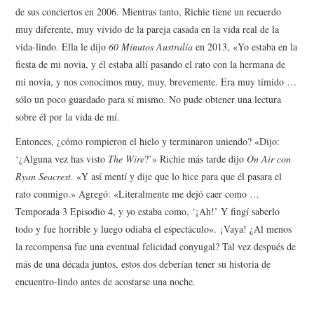
de sus conciertos en 2006. Mientras tanto, Richie tiene un recuerdo
muy diferente, muy vívido de la pareja casada en la vida real de la
vida-lindo. Ella le dijo
60 Minutos Australia
en 2013, «Yo estaba en la
fiesta de mi novia, y él estaba allí pasando el rato con la hermana de
mi novia, y nos conocimos muy, muy, brevemente. Era muy tímido …
sólo un poco guardado para sí mismo. No pude obtener una lectura
sobre él por la vida de mí.
Entonces, ¿cómo rompieron el hielo y terminaron uniendo? «Dijo:
‘¿Alguna vez has visto
The Wire
?’» Richie más tarde dijo
On Air con
Ryan Seacrest
. «Y así mentí y dije que lo hice para que él pasara el
rato conmigo.» Agregó: «Literalmente me dejó caer como …
Temporada 3 Episodio 4, y yo estaba como, ‘¡Ah!’ Y fingí saberlo
todo y fue horrible y luego odiaba el espectáculo». ¡Vaya! ¿Al menos
la recompensa fue una eventual felicidad conyugal? Tal vez después de
más de una década juntos, estos dos deberían tener su historia de
encuentro-lindo antes de acostarse una noche.