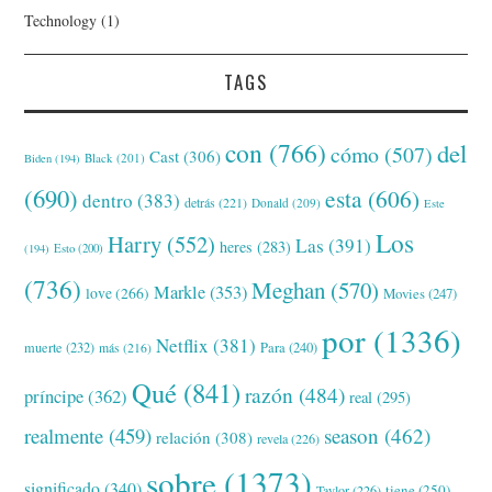
Technology
(1)
TAGS
con
(766)
del
cómo
(507)
Cast
(306)
Black
(201)
Biden
(194)
(690)
esta
(606)
dentro
(383)
detrás
(221)
Donald
(209)
Este
Los
Harry
(552)
Las
(391)
heres
(283)
(194)
Esto
(200)
(736)
Meghan
(570)
Markle
(353)
love
(266)
Movies
(247)
por
(1336)
Netflix
(381)
muerte
(232)
Para
(240)
más
(216)
Qué
(841)
razón
(484)
príncipe
(362)
real
(295)
realmente
(459)
season
(462)
relación
(308)
revela
(226)
sobre
(1373)
significado
(340)
tiene
(250)
Taylor
(226)