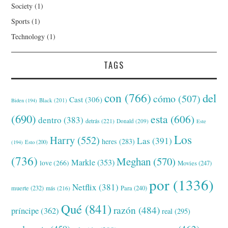
Society
(1)
Sports
(1)
Technology
(1)
TAGS
con
(766)
del
cómo
(507)
Cast
(306)
Black
(201)
Biden
(194)
(690)
esta
(606)
dentro
(383)
detrás
(221)
Donald
(209)
Este
Los
Harry
(552)
Las
(391)
heres
(283)
(194)
Esto
(200)
(736)
Meghan
(570)
Markle
(353)
love
(266)
Movies
(247)
por
(1336)
Netflix
(381)
muerte
(232)
Para
(240)
más
(216)
Qué
(841)
razón
(484)
príncipe
(362)
real
(295)