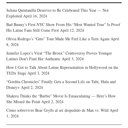
Selena Quintanilla Deserves to Be Celebrated This Year — Not
Exploited
April 16, 2024
Bad Bunny’s First NYC Show From His “Most Wanted Tour” Is Proof
His Latine Fans Still Come First
April 12, 2024
Olivia Rodrigo’s “Guts” Tour Made Me Feel Like a Teen Again
April
8, 2024
Jennifer Lopez’s Viral “The Bronx” Controversy Proves Younger
Latines Don’t Find Her Authentic
April 3, 2024
How I Got to Talk About Latine Representation in Hollywood on the
TEDx Stage
April 3, 2024
“Gordita Chronicles” Finally Gets a Second Life on Tubi, Hulu and
Disney+
April 2, 2024
Shakira Thinks the “Barbie” Movie Is Emasculating — Here’s How
She Missed the Point
April 2, 2024
Cómo sobrevivió Bear Grylls al ser despedido de Man vs. Wild
April
1, 2024