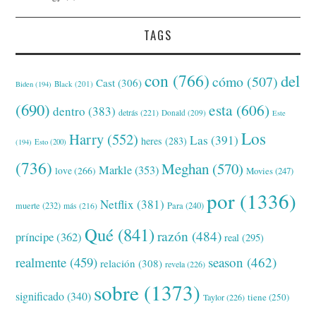
TAGS
con
(766)
del
cómo
(507)
Cast
(306)
Black
(201)
Biden
(194)
(690)
esta
(606)
dentro
(383)
detrás
(221)
Donald
(209)
Este
Los
Harry
(552)
Las
(391)
heres
(283)
(194)
Esto
(200)
(736)
Meghan
(570)
Markle
(353)
love
(266)
Movies
(247)
por
(1336)
Netflix
(381)
muerte
(232)
Para
(240)
más
(216)
Qué
(841)
razón
(484)
príncipe
(362)
real
(295)
realmente
(459)
season
(462)
relación
(308)
revela
(226)
sobre
(1373)
significado
(340)
tiene
(250)
Taylor
(226)