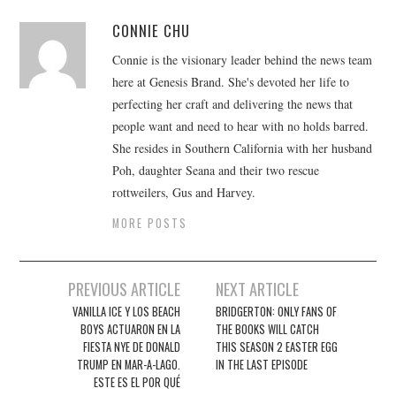
CONNIE CHU
Connie is the visionary leader behind the news team
here at Genesis Brand. She's devoted her life to
perfecting her craft and delivering the news that
people want and need to hear with no holds barred.
She resides in Southern California with her husband
Poh, daughter Seana and their two rescue
rottweilers, Gus and Harvey.
MORE POSTS
Post
PREVIOUS ARTICLE
NEXT ARTICLE
navigation
VANILLA ICE Y LOS BEACH
BRIDGERTON: ONLY FANS OF
BOYS ACTUARON EN LA
THE BOOKS WILL CATCH
FIESTA NYE DE DONALD
THIS SEASON 2 EASTER EGG
TRUMP EN MAR-A-LAGO.
IN THE LAST EPISODE
ESTE ES EL POR QUÉ