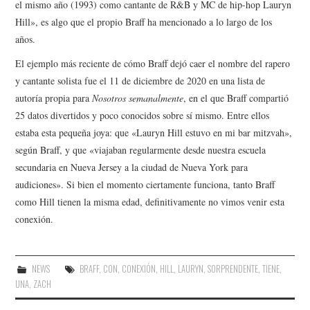
el mismo año (1993) como cantante de R&B y MC de hip-hop Lauryn
Hill», es algo que el propio Braff ha mencionado a lo largo de los
años.
El ejemplo más reciente de cómo Braff dejó caer el nombre del rapero
y cantante solista fue el 11 de diciembre de 2020 en una lista de
autoría propia para
Nosotros semanalmente
, en el que Braff compartió
25 datos divertidos y poco conocidos sobre sí mismo. Entre ellos
estaba esta pequeña joya: que «Lauryn Hill estuvo en mi bar mitzvah»,
según Braff, y que «viajaban regularmente desde nuestra escuela
secundaria en Nueva Jersey a la ciudad de Nueva York para
audiciones». Si bien el momento ciertamente funciona, tanto Braff
como Hill tienen la misma edad, definitivamente no vimos venir esta
conexión.
NEWS
BRAFF
,
CON
,
CONEXIÓN
,
HILL
,
LAURYN
,
SORPRENDENTE
,
TIENE
,
UNA
,
ZACH