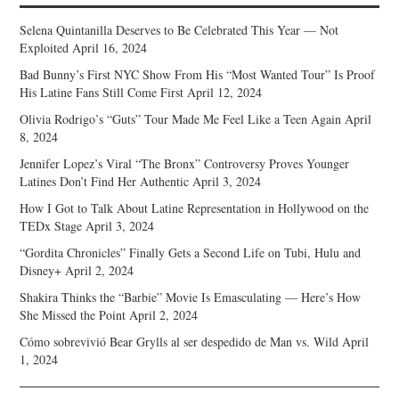
Selena Quintanilla Deserves to Be Celebrated This Year — Not
Exploited
April 16, 2024
Bad Bunny’s First NYC Show From His “Most Wanted Tour” Is Proof
His Latine Fans Still Come First
April 12, 2024
Olivia Rodrigo’s “Guts” Tour Made Me Feel Like a Teen Again
April
8, 2024
Jennifer Lopez’s Viral “The Bronx” Controversy Proves Younger
Latines Don’t Find Her Authentic
April 3, 2024
How I Got to Talk About Latine Representation in Hollywood on the
TEDx Stage
April 3, 2024
“Gordita Chronicles” Finally Gets a Second Life on Tubi, Hulu and
Disney+
April 2, 2024
Shakira Thinks the “Barbie” Movie Is Emasculating — Here’s How
She Missed the Point
April 2, 2024
Cómo sobrevivió Bear Grylls al ser despedido de Man vs. Wild
April
1, 2024