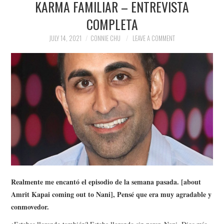
KARMA FAMILIAR – ENTREVISTA
NEWS
COMPLETA
POLITICS
JULY 14, 2021
CONNIE CHU
LEAVE A COMMENT
SOCIETY
SPORTS
TECHNOLOGY
Realmente me encantó el episodio de la semana pasada. [about
Amrit Kapai coming out to Nani], Pensé que era muy agradable y
conmovedor.