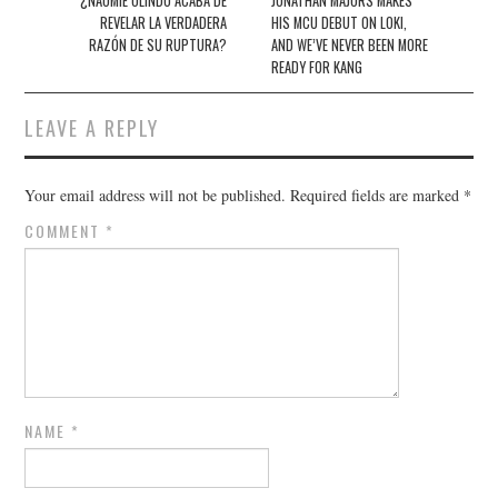
navigation
¿NAOMIE OLINDO ACABA DE
JONATHAN MAJORS MAKES
REVELAR LA VERDADERA
HIS MCU DEBUT ON LOKI,
RAZÓN DE SU RUPTURA?
AND WE’VE NEVER BEEN MORE
READY FOR KANG
LEAVE A REPLY
Your email address will not be published.
Required fields are marked
*
COMMENT
*
NAME
*