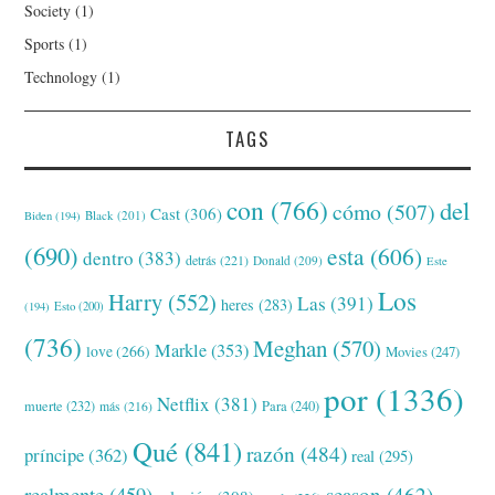
Society
(1)
Sports
(1)
Technology
(1)
TAGS
con
(766)
del
cómo
(507)
Cast
(306)
Black
(201)
Biden
(194)
(690)
esta
(606)
dentro
(383)
detrás
(221)
Donald
(209)
Este
Los
Harry
(552)
Las
(391)
heres
(283)
(194)
Esto
(200)
(736)
Meghan
(570)
Markle
(353)
love
(266)
Movies
(247)
por
(1336)
Netflix
(381)
muerte
(232)
Para
(240)
más
(216)
Qué
(841)
razón
(484)
príncipe
(362)
real
(295)
realmente
(459)
season
(462)