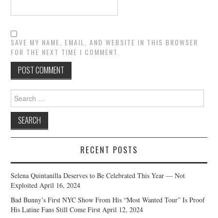
SAVE MY NAME, EMAIL, AND WEBSITE IN THIS BROWSER
FOR THE NEXT TIME I COMMENT.
Search
for:
RECENT POSTS
Selena Quintanilla Deserves to Be Celebrated This Year — Not
Exploited
April 16, 2024
Bad Bunny’s First NYC Show From His “Most Wanted Tour” Is Proof
His Latine Fans Still Come First
April 12, 2024