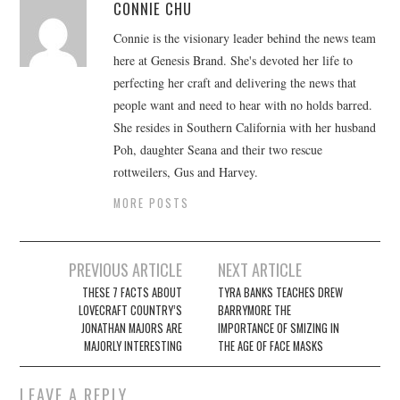
CONNIE CHU
Connie is the visionary leader behind the news team
here at Genesis Brand. She's devoted her life to
perfecting her craft and delivering the news that
people want and need to hear with no holds barred.
She resides in Southern California with her husband
Poh, daughter Seana and their two rescue
rottweilers, Gus and Harvey.
MORE POSTS
Post
PREVIOUS ARTICLE
NEXT ARTICLE
navigation
THESE 7 FACTS ABOUT
TYRA BANKS TEACHES DREW
LOVECRAFT COUNTRY’S
BARRYMORE THE
JONATHAN MAJORS ARE
IMPORTANCE OF SMIZING IN
MAJORLY INTERESTING
THE AGE OF FACE MASKS
LEAVE A REPLY