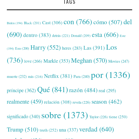
TAGS
con
(766)
del
cómo
(507)
Cast
(306)
Black
(201)
Biden
(194)
(690)
esta
(606)
dentro
(383)
detrás
(221)
Donald
(209)
Este
Los
Harry
(552)
Las
(391)
heres
(283)
(194)
Esto
(200)
(736)
Meghan
(570)
Markle
(353)
love
(266)
Movies
(247)
por
(1336)
Netflix
(381)
muerte
(232)
Para
(240)
más
(216)
Qué
(841)
razón
(484)
príncipe
(362)
real
(295)
realmente
(459)
season
(462)
relación
(308)
revela
(226)
sobre
(1373)
significado
(340)
tiene
(250)
Taylor
(226)
verdad
(640)
Trump
(510)
una
(337)
truth
(252)