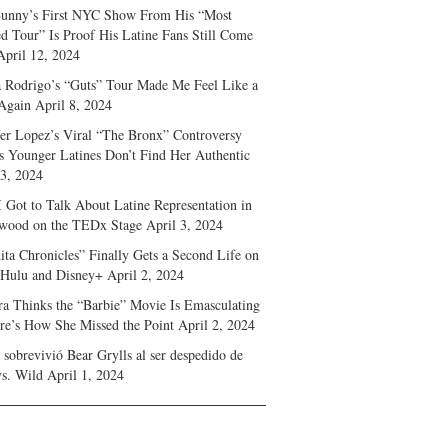
unny’s First NYC Show From His “Most
d Tour” Is Proof His Latine Fans Still Come
April 12, 2024
a Rodrigo’s “Guts” Tour Made Me Feel Like a
Again
April 8, 2024
fer Lopez’s Viral “The Bronx” Controversy
s Younger Latines Don’t Find Her Authentic
 3, 2024
 Got to Talk About Latine Representation in
wood on the TEDx Stage
April 3, 2024
ita Chronicles” Finally Gets a Second Life on
 Hulu and Disney+
April 2, 2024
ra Thinks the “Barbie” Movie Is Emasculating
e’s How She Missed the Point
April 2, 2024
sobrevivió Bear Grylls al ser despedido de
s. Wild
April 1, 2024