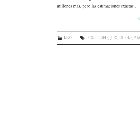
millones más, pero las estimaciones exactas…
NEWS
INCALCULABLE
,
JOBS
,
LAURENE
,
POW