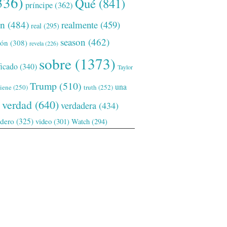
336)
Qué
(841)
príncipe
(362)
ón
(484)
realmente
(459)
real
(295)
season
(462)
ión
(308)
revela
(226)
sobre
(1373)
ficado
(340)
Taylor
Trump
(510)
una
tiene
(250)
truth
(252)
verdad
(640)
verdadera
(434)
adero
(325)
video
(301)
Watch
(294)