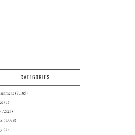
CATEGORIES
tainment
(7,185)
ce
(1)
(7,523)
cs
(1,078)
ty
(1)