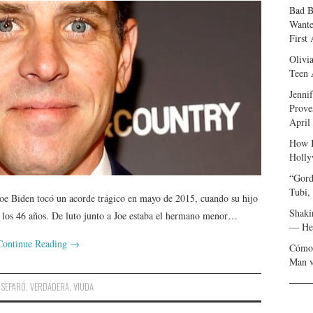
Bad B
Wante
First
Olivi
Teen 
Jenni
Prove
April
How I
Holly
“Gord
Tubi,
Joe Biden tocó un acorde trágico en mayo de 2015, cuando su hijo
Shaki
 los 46 años. De luto junto a Joe estaba el hermano menor…
— Her
Continue Reading
→
Cómo 
Man v
,
SEPARÓ
,
VERDADERA
,
VIUDA