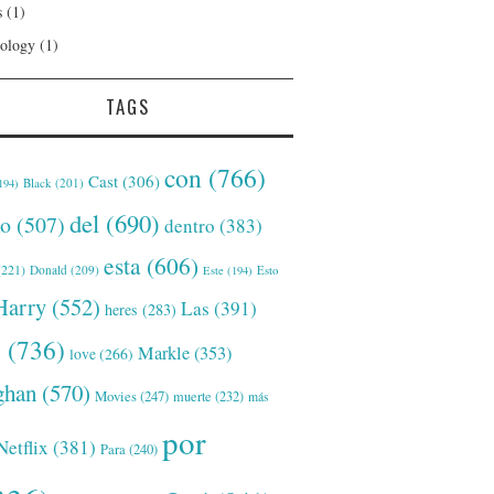
s
(1)
ology
(1)
TAGS
con
(766)
Cast
(306)
Black
(201)
194)
del
(690)
o
(507)
dentro
(383)
esta
(606)
221)
Donald
(209)
Este
(194)
Esto
Harry
(552)
Las
(391)
heres
(283)
s
(736)
Markle
(353)
love
(266)
han
(570)
Movies
(247)
muerte
(232)
más
por
Netflix
(381)
Para
(240)