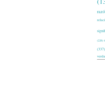
(1
raz
relac
signi
(226)
(337)
verd