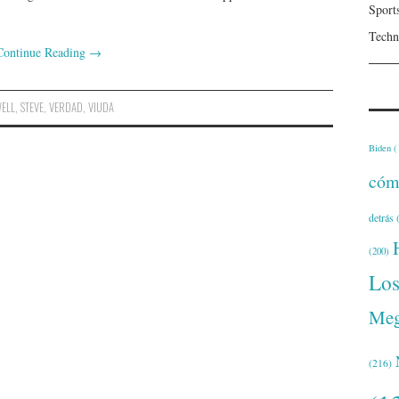
Sport
Techn
Continue Reading
→
ELL
,
STEVE
,
VERDAD
,
VIUDA
Biden
(
cóm
detrás
(
(200)
Lo
Meg
(216)