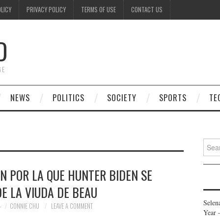
OLICY
PRIVACY POLICY
TERMS OF USE
CONTACT US
D
GE
NEWS
POLITICS
SOCIETY
SPORTS
TE
Searc
for:
N POR LA QUE HUNTER BIDEN SE
E LA VIUDA DE BEAU
Selen
4
CONNIE CHU
LEAVE A COMMENT
Year 