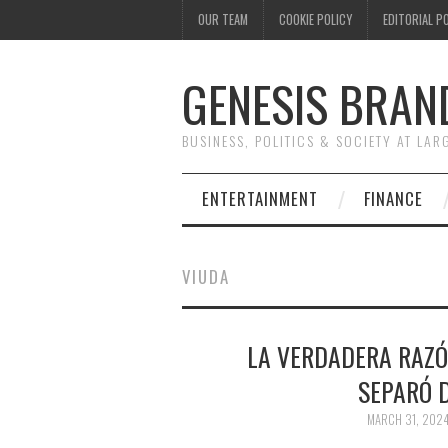
OUR TEAM
COOKIE POLICY
EDITORIAL P
GENESIS BRAN
BUSINESS, POLITICS & SOCIETY AT LAR
ENTERTAINMENT
FINANCE
VIUDA
LA VERDADERA RAZÓ
SEPARÓ D
MARCH 31, 202