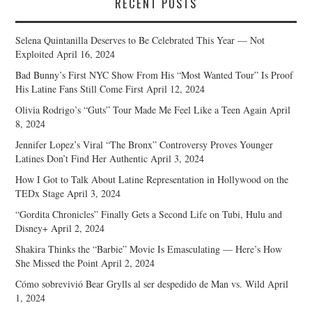
RECENT POSTS
Selena Quintanilla Deserves to Be Celebrated This Year — Not
Exploited
April 16, 2024
Bad Bunny’s First NYC Show From His “Most Wanted Tour” Is Proof
His Latine Fans Still Come First
April 12, 2024
Olivia Rodrigo’s “Guts” Tour Made Me Feel Like a Teen Again
April
8, 2024
Jennifer Lopez’s Viral “The Bronx” Controversy Proves Younger
Latines Don’t Find Her Authentic
April 3, 2024
How I Got to Talk About Latine Representation in Hollywood on the
TEDx Stage
April 3, 2024
“Gordita Chronicles” Finally Gets a Second Life on Tubi, Hulu and
Disney+
April 2, 2024
Shakira Thinks the “Barbie” Movie Is Emasculating — Here’s How
She Missed the Point
April 2, 2024
Cómo sobrevivió Bear Grylls al ser despedido de Man vs. Wild
April
1, 2024