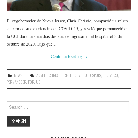
El exgobernador de Nueva Jersey, Chris Christie, compartió un relato
sincero de su experiencia con COVID-19, y reveló que permaneció en
la UCI durante siete días después de ingresar en el hospital el 3 de
octubre de 2020. Dijo que…
Continue Reading
→
NEWS
ADMITE
,
CHRIS
,
CHRISTIE
,
COVID19
,
DESPUÉS
,
EQUIVOCÓ
,
PERMANECER
,
POR
,
UCI
Search
for: