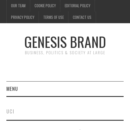
OUR TEAM
COOKIE POLICY
EDITORIAL POLICY
PRIVACY POLICY
TERMS OF USE
CONTACT US
GENESIS BRAND
BUSINESS, POLITICS & SOCIETY AT LARGE
MENU
ENTERTAINMENT
UCI
FINANCE