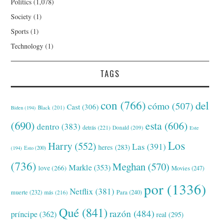
Politics
(1,078)
Society
(1)
Sports
(1)
Technology
(1)
TAGS
con
(766)
del
cómo
(507)
Cast
(306)
Black
(201)
Biden
(194)
(690)
esta
(606)
dentro
(383)
detrás
(221)
Donald
(209)
Este
Los
Harry
(552)
Las
(391)
heres
(283)
(194)
Esto
(200)
(736)
Meghan
(570)
Markle
(353)
love
(266)
Movies
(247)
por
(1336)
Netflix
(381)
muerte
(232)
Para
(240)
más
(216)
Qué
(841)
razón
(484)
príncipe
(362)
real
(295)