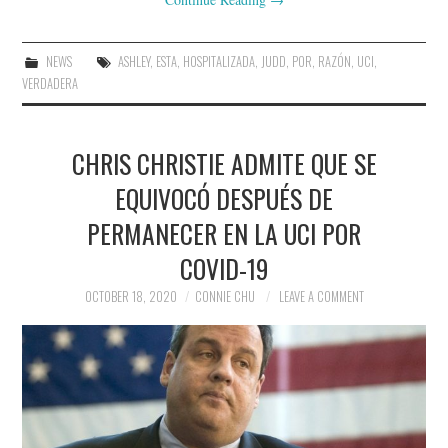
NEWS
ASHLEY
,
ESTA
,
HOSPITALIZADA
,
JUDD
,
POR
,
RAZÓN
,
UCI
,
VERDADERA
CHRIS CHRISTIE ADMITE QUE SE
EQUIVOCÓ DESPUÉS DE
PERMANECER EN LA UCI POR
COVID-19
OCTOBER 18, 2020
CONNIE CHU
LEAVE A COMMENT