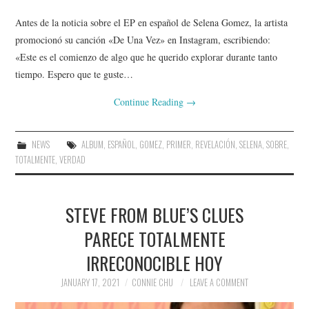
Antes de la noticia sobre el EP en español de Selena Gomez, la artista
promocionó su canción «De Una Vez» en Instagram, escribiendo:
«Este es el comienzo de algo que he querido explorar durante tanto
tiempo. Espero que te guste…
Continue Reading
→
NEWS
ALBUM
,
ESPAÑOL
,
GOMEZ
,
PRIMER
,
REVELACIÓN
,
SELENA
,
SOBRE
,
TOTALMENTE
,
VERDAD
STEVE FROM BLUE’S CLUES
PARECE TOTALMENTE
IRRECONOCIBLE HOY
JANUARY 17, 2021
CONNIE CHU
LEAVE A COMMENT