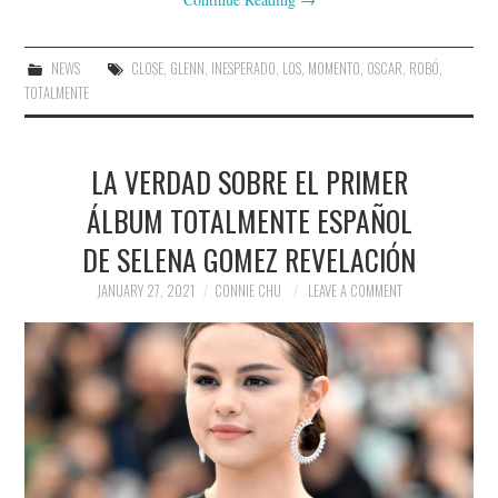
NEWS
CLOSE
,
GLENN
,
INESPERADO
,
LOS
,
MOMENTO
,
OSCAR
,
ROBÓ
,
TOTALMENTE
LA VERDAD SOBRE EL PRIMER
ÁLBUM TOTALMENTE ESPAÑOL
DE SELENA GOMEZ REVELACIÓN
JANUARY 27, 2021
CONNIE CHU
LEAVE A COMMENT