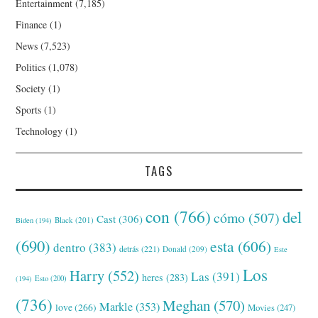
Entertainment
(7,185)
Finance
(1)
News
(7,523)
Politics
(1,078)
Society
(1)
Sports
(1)
Technology
(1)
TAGS
con
(766)
del
cómo
(507)
Cast
(306)
Black
(201)
Biden
(194)
(690)
esta
(606)
dentro
(383)
detrás
(221)
Donald
(209)
Este
Los
Harry
(552)
Las
(391)
heres
(283)
(194)
Esto
(200)
(736)
Meghan
(570)
Markle
(353)
love
(266)
Movies
(247)