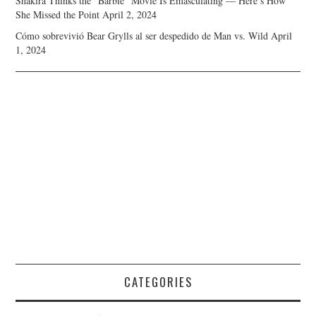
Shakira Thinks the “Barbie” Movie Is Emasculating — Here’s How
She Missed the Point
April 2, 2024
Cómo sobrevivió Bear Grylls al ser despedido de Man vs. Wild
April
1, 2024
CATEGORIES