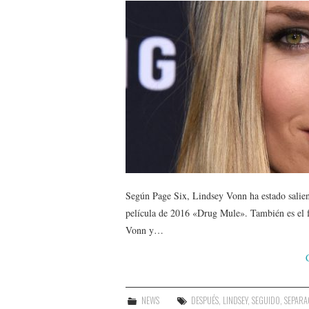
Según Page Six, Lindsey Vonn ha estado salien
película de 2016 «Drug Mule». También es el 
Vonn y…
NEWS
DESPUÉS
,
LINDSEY
,
SEGUIDO
,
SEPARA