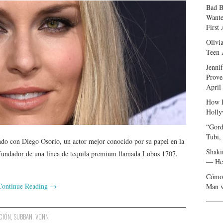
Bad B
Wante
First
Olivi
Teen 
Jenni
Prove
April
How I
Holly
“Gord
Tubi,
do con Diego Osorio, un actor mejor conocido por su papel en la
Shaki
fundador de una línea de tequila premium llamada Lobos 1707.
— Her
Cómo 
Continue Reading
→
Man v
CIÓN
,
SUBBAN
,
VONN