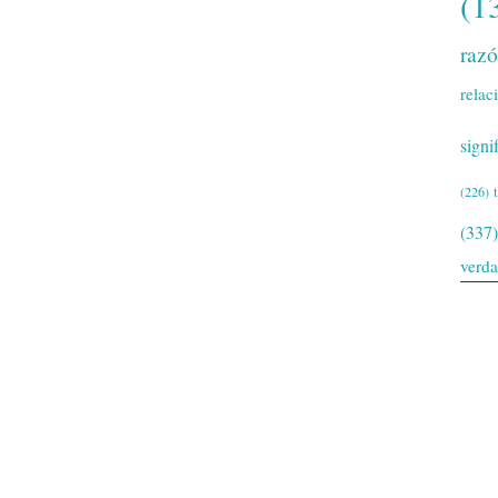
(1
raz
relac
signi
(226)
(337)
verd