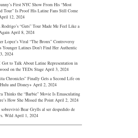
unny’s First NYC Show From His “Most
d Tour” Is Proof His Latine Fans Still Come
April 12, 2024
a Rodrigo’s “Guts” Tour Made Me Feel Like a
Again
April 8, 2024
fer Lopez’s Viral “The Bronx” Controversy
s Younger Latines Don’t Find Her Authentic
 3, 2024
 Got to Talk About Latine Representation in
wood on the TEDx Stage
April 3, 2024
ita Chronicles” Finally Gets a Second Life on
 Hulu and Disney+
April 2, 2024
ra Thinks the “Barbie” Movie Is Emasculating
e’s How She Missed the Point
April 2, 2024
sobrevivió Bear Grylls al ser despedido de
s. Wild
April 1, 2024