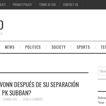
OLICY
PRIVACY POLICY
TERMS OF USE
CONTACT US
D
GE
NEWS
POLITICS
SOCIETY
SPORTS
TE
Searc
for:
 VONN DESPUÉS DE SU SEPARACIÓN
E PK SUBBAN?
Selen
CONNIE CHU
LEAVE A COMMENT
Year 