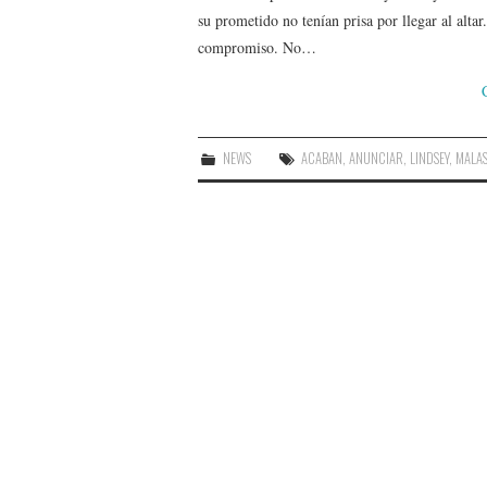
su prometido no tenían prisa por llegar al alta
compromiso. No…
NEWS
ACABAN
,
ANUNCIAR
,
LINDSEY
,
MALA