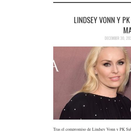
LINDSEY VONN Y P
MA
DECEMBER 30, 20
Tras el compromiso de Lindsey Vonn y PK Subb