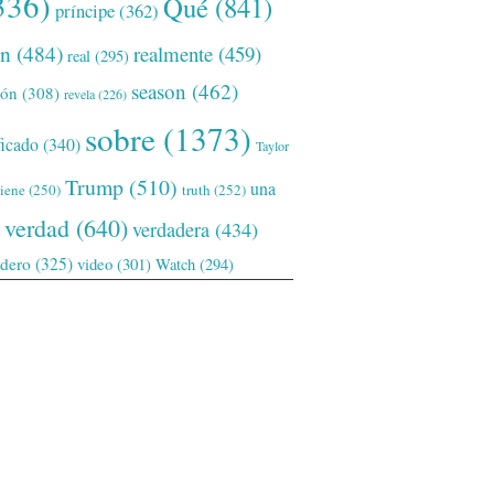
336)
Qué
(841)
príncipe
(362)
ón
(484)
realmente
(459)
real
(295)
season
(462)
ión
(308)
revela
(226)
sobre
(1373)
ficado
(340)
Taylor
Trump
(510)
una
tiene
(250)
truth
(252)
verdad
(640)
verdadera
(434)
adero
(325)
video
(301)
Watch
(294)