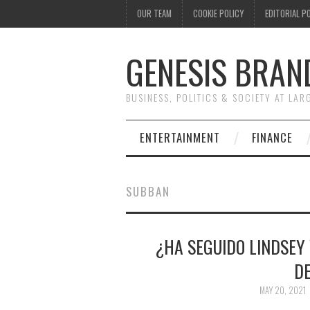
OUR TEAM
COOKIE POLICY
EDITORIAL P
GENESIS BRAN
BUSINESS, POLITICS & SOCIETY AT LAR
ENTERTAINMENT
FINANCE
SUBBAN
¿HA SEGUIDO LINDSEY
D
MAY 20, 2021