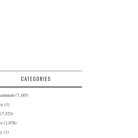
CATEGORIES
tainment
(7,185)
ce
(1)
(7,523)
cs
(1,078)
ty
(1)