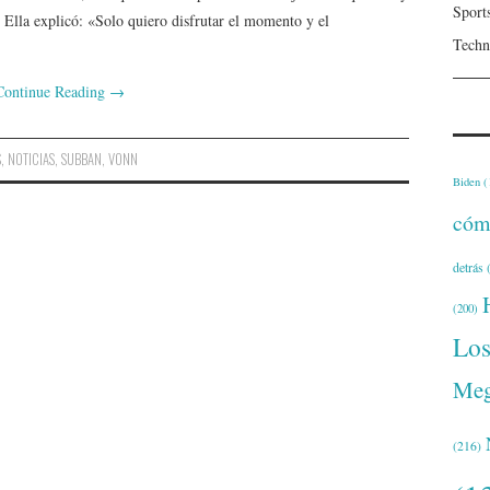
Sport
r. Ella explicó: «Solo quiero disfrutar el momento y el
Techn
Continue Reading
→
S
,
NOTICIAS
,
SUBBAN
,
VONN
Biden
(
cóm
detrás
(
(200)
Lo
Meg
(216)