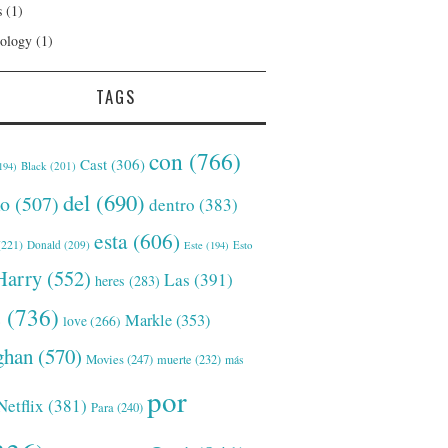
s
(1)
ology
(1)
TAGS
con
(766)
Cast
(306)
Black
(201)
194)
del
(690)
o
(507)
dentro
(383)
esta
(606)
221)
Donald
(209)
Este
(194)
Esto
Harry
(552)
Las
(391)
heres
(283)
s
(736)
Markle
(353)
love
(266)
han
(570)
Movies
(247)
muerte
(232)
más
por
Netflix
(381)
Para
(240)