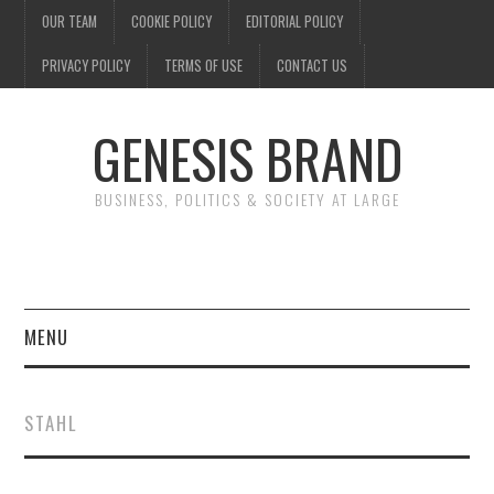
OUR TEAM
COOKIE POLICY
EDITORIAL POLICY
PRIVACY POLICY
TERMS OF USE
CONTACT US
GENESIS BRAND
BUSINESS, POLITICS & SOCIETY AT LARGE
MENU
ENTERTAINMENT
STAHL
FINANCE