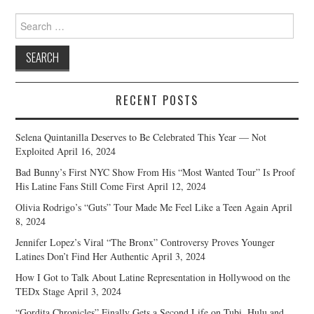
Search
for:
RECENT POSTS
Selena Quintanilla Deserves to Be Celebrated This Year — Not
Exploited
April 16, 2024
Bad Bunny’s First NYC Show From His “Most Wanted Tour” Is Proof
His Latine Fans Still Come First
April 12, 2024
Olivia Rodrigo’s “Guts” Tour Made Me Feel Like a Teen Again
April
8, 2024
Jennifer Lopez’s Viral “The Bronx” Controversy Proves Younger
Latines Don’t Find Her Authentic
April 3, 2024
How I Got to Talk About Latine Representation in Hollywood on the
TEDx Stage
April 3, 2024
“Gordita Chronicles” Finally Gets a Second Life on Tubi, Hulu and