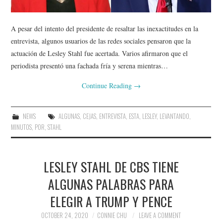
A pesar del intento del presidente de resaltar las inexactitudes en la
entrevista, algunos usuarios de las redes sociales pensaron que la
actuación de Lesley Stahl fue acertada. Varios afirmaron que el
periodista presentó una fachada fría y serena mientras…
Continue Reading
→
NEWS
ALGUNAS
,
CEJAS
,
ENTREVISTA
,
ESTA
,
LESLEY
,
LEVANTANDO
,
MINUTOS
,
POR
,
STAHL
LESLEY STAHL DE CBS TIENE
ALGUNAS PALABRAS PARA
ELEGIR A TRUMP Y PENCE
OCTOBER 24, 2020
CONNIE CHU
LEAVE A COMMENT