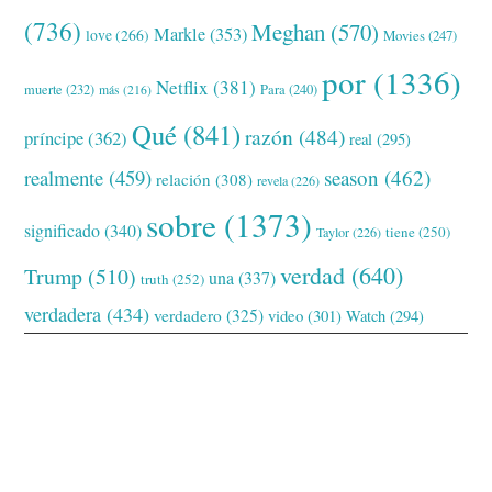
(736)
Meghan
(570)
Markle
(353)
love
(266)
Movies
(247)
por
(1336)
Netflix
(381)
muerte
(232)
Para
(240)
más
(216)
Qué
(841)
razón
(484)
príncipe
(362)
real
(295)
realmente
(459)
season
(462)
relación
(308)
revela
(226)
sobre
(1373)
significado
(340)
tiene
(250)
Taylor
(226)
verdad
(640)
Trump
(510)
una
(337)
truth
(252)
verdadera
(434)
verdadero
(325)
video
(301)
Watch
(294)