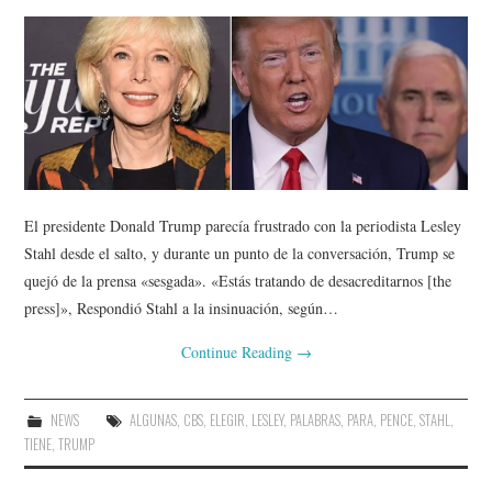
El presidente Donald Trump parecía frustrado con la periodista Lesley
Stahl desde el salto, y durante un punto de la conversación, Trump se
quejó de la prensa «sesgada». «Estás tratando de desacreditarnos [the
press]», Respondió Stahl a la insinuación, según…
Continue Reading
→
NEWS
ALGUNAS
,
CBS
,
ELEGIR
,
LESLEY
,
PALABRAS
,
PARA
,
PENCE
,
STAHL
,
TIENE
,
TRUMP