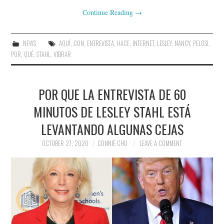
Continue Reading
→
NEWS
AQUÍ
,
CON
,
ENTREVISTA
,
HACE
,
INTERNET
,
LESLEY
,
NANCY
,
PELOSI
,
POR
,
QUÉ
,
STAHL
,
VIBRAR
POR QUE LA ENTREVISTA DE 60
MINUTOS DE LESLEY STAHL ESTÁ
LEVANTANDO ALGUNAS CEJAS
OCTOBER 27, 2020
CONNIE CHU
LEAVE A COMMENT