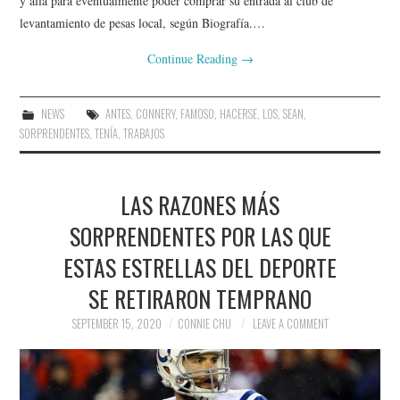
y allá para eventualmente poder comprar su entrada al club de
levantamiento de pesas local, según Biografía.…
Continue Reading
→
NEWS
ANTES
,
CONNERY
,
FAMOSO
,
HACERSE
,
LOS
,
SEAN
,
SORPRENDENTES
,
TENÍA
,
TRABAJOS
LAS RAZONES MÁS
SORPRENDENTES POR LAS QUE
ESTAS ESTRELLAS DEL DEPORTE
SE RETIRARON TEMPRANO
SEPTEMBER 15, 2020
CONNIE CHU
LEAVE A COMMENT