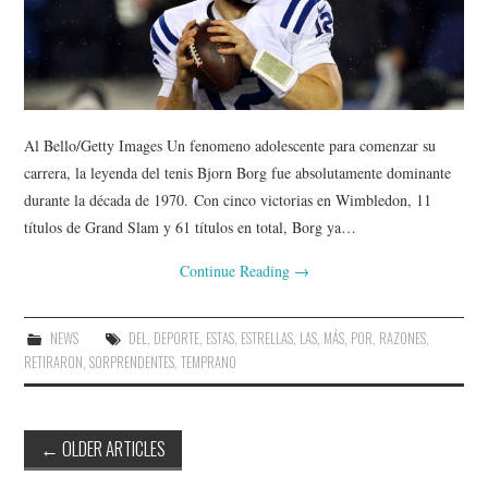
Al Bello/Getty Images Un fenomeno adolescente para comenzar su
carrera, la leyenda del tenis Bjorn Borg fue absolutamente dominante
durante la década de 1970. Con cinco victorias en Wimbledon, 11
títulos de Grand Slam y 61 títulos en total, Borg ya…
Continue Reading
→
NEWS
DEL
,
DEPORTE
,
ESTAS
,
ESTRELLAS
,
LAS
,
MÁS
,
POR
,
RAZONES
,
RETIRARON
,
SORPRENDENTES
,
TEMPRANO
Post
←
OLDER ARTICLES
navigation