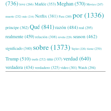
(736)
Meghan
(570)
Markle
(353)
love
(266)
Movies
(247)
por
(1336)
Netflix
(381)
muerte
(232)
Para
(240)
más
(216)
Qué
(841)
razón
(484)
príncipe
(362)
real
(295)
realmente
(459)
season
(462)
relación
(308)
revela
(226)
sobre
(1373)
significado
(340)
tiene
(250)
Taylor
(226)
verdad
(640)
Trump
(510)
una
(337)
truth
(252)
verdadera
(434)
verdadero
(325)
video
(301)
Watch
(294)