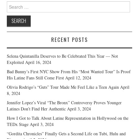
Search
for:
RECENT POSTS
Selena Quintanilla Deserves to Be Celebrated This Year — Not
Exploited
April 16, 2024
Bad Bunny’s First NYC Show From His “Most Wanted Tour” Is Proof
His Latine Fans Still Come First
April 12, 2024
Olivia Rodrigo’s “Guts” Tour Made Me Feel Like a Teen Again
April
8, 2024
Jennifer Lopez’s Viral “The Bronx” Controversy Proves Younger
Latines Don’t Find Her Authentic
April 3, 2024
How I Got to Talk About Latine Representation in Hollywood on the
TEDx Stage
April 3, 2024
“Gordita Chronicles” Finally Gets a Second Life on Tubi, Hulu and