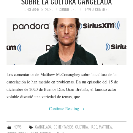
SOBRE LA CULTURA CANCELADA
DECEMBER 18, 2020
CONNIE CHU
LEAVE A COMMENT
Los comentarios de Matthew McConaughey sobre la cultura de la
cancelación lo han metido en problemas. En un episodio del 15 de
diciembre de 2020 de Buenos Días Gran Bretaña, el famoso actor
voluble discutió una variedad de temas, que…
Continue Reading
→
NEWS
CANCELADA
,
COMENTARIOS
,
CULTURA
,
HACE
,
MATTHEW
,