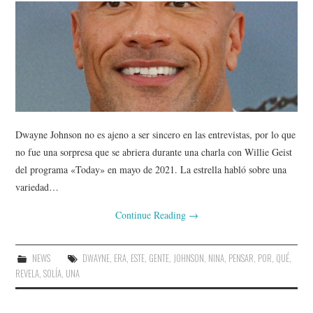
Dwayne Johnson no es ajeno a ser sincero en las entrevistas, por lo que
no fue una sorpresa que se abriera durante una charla con Willie Geist
del programa «Today» en mayo de 2021. La estrella habló sobre una
variedad…
Continue Reading
→
NEWS
DWAYNE
,
ERA
,
ESTE
,
GENTE
,
JOHNSON
,
NINA
,
PENSAR
,
POR
,
QUÉ
,
REVELA
,
SOLÍA
,
UNA