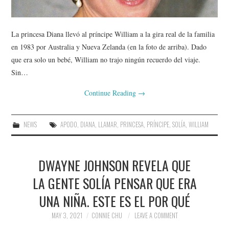
La princesa Diana llevó al príncipe William a la gira real de la familia
en 1983 por Australia y Nueva Zelanda (en la foto de arriba). Dado
que era solo un bebé, William no trajo ningún recuerdo del viaje.
Sin…
Continue Reading
→
NEWS
APODO
,
DIANA
,
LLAMAR
,
PRINCESA
,
PRÍNCIPE
,
SOLÍA
,
WILLIAM
DWAYNE JOHNSON REVELA QUE
LA GENTE SOLÍA PENSAR QUE ERA
UNA NIÑA. ESTE ES EL POR QUÉ
MAY 3, 2021
CONNIE CHU
LEAVE A COMMENT