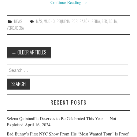
Continue Reading
→
NEWS
MÁS
,
MUCHO
,
PEQUEÑA
,
POR
,
RAZÓN
,
REINA
,
SER
,
SOLÍA
,
VERDADERA
Post
←
OLDER ARTICLES
navigation
Search
for:
RECENT POSTS
Selena Quintanilla Deserves to Be Celebrated This Year — Not
Exploited
April 16, 2024
Bad Bunny’s First NYC Show From His “Most Wanted Tour” Is Proof