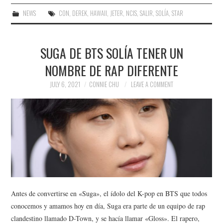
NEWS
CON
,
DEREK
,
HAWAII
,
JETER
,
NCIS
,
SALIR
,
SOLÍA
,
STAR
SUGA DE BTS SOLÍA TENER UN
NOMBRE DE RAP DIFERENTE
JULY 6, 2021
CONNIE CHU
LEAVE A COMMENT
Antes de convertirse en «Suga», el ídolo del K-pop en BTS que todos
conocemos y amamos hoy en día, Suga era parte de un equipo de rap
clandestino llamado D-Town, y se hacía llamar «Gloss». El rapero,