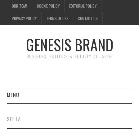
OUR TEAM
COOKIE POLICY
EDITORIAL POLICY
PRIVACY POLICY
TERMS OF USE
CONTACT US
GENESIS BRAND
BUSINESS, POLITICS & SOCIETY AT LARGE
MENU
ENTERTAINMENT
SOLÍA
FINANCE