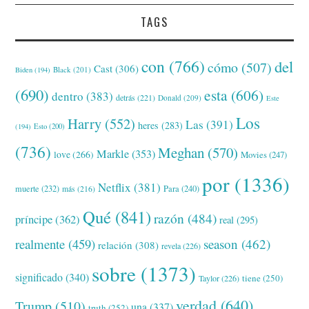
TAGS
con
(766)
del
cómo
(507)
Cast
(306)
Black
(201)
Biden
(194)
(690)
esta
(606)
dentro
(383)
detrás
(221)
Donald
(209)
Este
Los
Harry
(552)
Las
(391)
heres
(283)
(194)
Esto
(200)
(736)
Meghan
(570)
Markle
(353)
love
(266)
Movies
(247)
por
(1336)
Netflix
(381)
muerte
(232)
Para
(240)
más
(216)
Qué
(841)
razón
(484)
príncipe
(362)
real
(295)
realmente
(459)
season
(462)
relación
(308)
revela
(226)
sobre
(1373)
significado
(340)
tiene
(250)
Taylor
(226)
verdad
(640)
Trump
(510)
una
(337)
truth
(252)