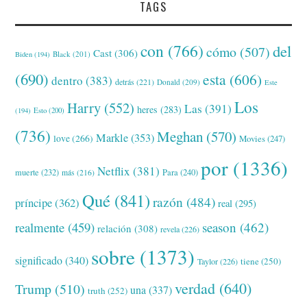
TAGS
con
(766)
del
cómo
(507)
Cast
(306)
Black
(201)
Biden
(194)
(690)
esta
(606)
dentro
(383)
detrás
(221)
Donald
(209)
Este
Los
Harry
(552)
Las
(391)
heres
(283)
(194)
Esto
(200)
(736)
Meghan
(570)
Markle
(353)
love
(266)
Movies
(247)
por
(1336)
Netflix
(381)
muerte
(232)
Para
(240)
más
(216)
Qué
(841)
razón
(484)
príncipe
(362)
real
(295)
realmente
(459)
season
(462)
relación
(308)
revela
(226)
sobre
(1373)
significado
(340)
tiene
(250)
Taylor
(226)
verdad
(640)
Trump
(510)
una
(337)
truth
(252)