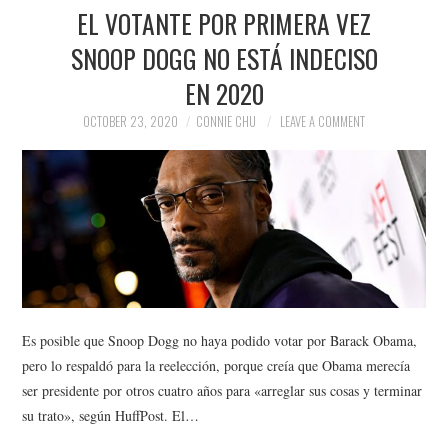
EL VOTANTE POR PRIMERA VEZ
SNOOP DOGG NO ESTÁ INDECISO
EN 2020
OCTOBER 23, 2020
CONNIE CHU
LEAVE A COMMENT
Es posible que Snoop Dogg no haya podido votar por Barack Obama,
pero lo respaldó para la reelección, porque creía que Obama merecía
ser presidente por otros cuatro años para «arreglar sus cosas y terminar
su trato», según HuffPost. El…