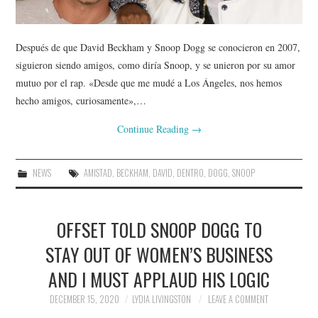
Después de que David Beckham y Snoop Dogg se conocieron en 2007,
siguieron siendo amigos, como diría Snoop, y se unieron por su amor
mutuo por el rap. «Desde que me mudé a Los Ángeles, nos hemos
hecho amigos, curiosamente»,…
Continue Reading
→
NEWS
AMISTAD
,
BECKHAM
,
DAVID
,
DENTRO
,
DOGG
,
SNOOP
OFFSET TOLD SNOOP DOGG TO
STAY OUT OF WOMEN’S BUSINESS
AND I MUST APPLAUD HIS LOGIC
DECEMBER 15, 2020
LYDIA LIVINGSTON
LEAVE A COMMENT