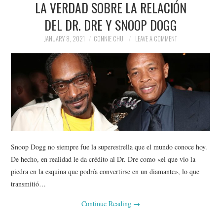
LA VERDAD SOBRE LA RELACIÓN
NEWS
DEL DR. DRE Y SNOOP DOGG
POLITICS
JANUARY 8, 2021
CONNIE CHU
LEAVE A COMMENT
SOCIETY
SPORTS
TECHNOLOGY
Snoop Dogg no siempre fue la superestrella que el mundo conoce hoy.
De hecho, en realidad le da crédito al Dr. Dre como «el que vio la
piedra en la esquina que podría convertirse en un diamante», lo que
transmitió…
Continue Reading
→