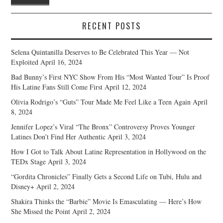
RECENT POSTS
Selena Quintanilla Deserves to Be Celebrated This Year — Not
Exploited
April 16, 2024
Bad Bunny’s First NYC Show From His “Most Wanted Tour” Is Proof
His Latine Fans Still Come First
April 12, 2024
Olivia Rodrigo’s “Guts” Tour Made Me Feel Like a Teen Again
April
8, 2024
Jennifer Lopez’s Viral “The Bronx” Controversy Proves Younger
Latines Don’t Find Her Authentic
April 3, 2024
How I Got to Talk About Latine Representation in Hollywood on the
TEDx Stage
April 3, 2024
“Gordita Chronicles” Finally Gets a Second Life on Tubi, Hulu and
Disney+
April 2, 2024
Shakira Thinks the “Barbie” Movie Is Emasculating — Here’s How
She Missed the Point
April 2, 2024