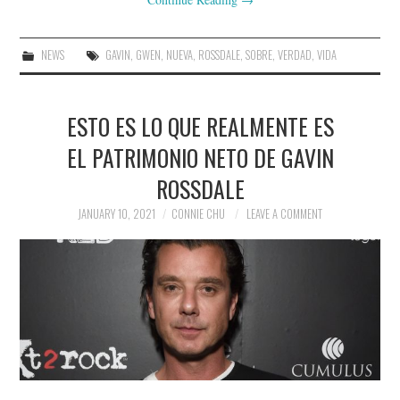
NEWS
GAVIN
,
GWEN
,
NUEVA
,
ROSSDALE
,
SOBRE
,
VERDAD
,
VIDA
ESTO ES LO QUE REALMENTE ES
EL PATRIMONIO NETO DE GAVIN
ROSSDALE
JANUARY 10, 2021
CONNIE CHU
LEAVE A COMMENT