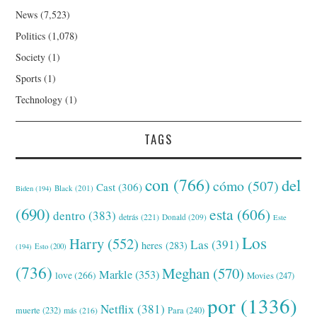
News
(7,523)
Politics
(1,078)
Society
(1)
Sports
(1)
Technology
(1)
TAGS
con
(766)
del
cómo
(507)
Cast
(306)
Black
(201)
Biden
(194)
(690)
esta
(606)
dentro
(383)
detrás
(221)
Donald
(209)
Este
Los
Harry
(552)
Las
(391)
heres
(283)
(194)
Esto
(200)
(736)
Meghan
(570)
Markle
(353)
love
(266)
Movies
(247)
por
(1336)
Netflix
(381)
muerte
(232)
Para
(240)
más
(216)