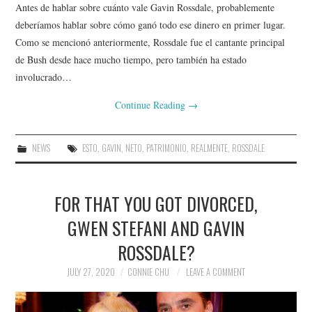
Antes de hablar sobre cuánto vale Gavin Rossdale, probablemente
deberíamos hablar sobre cómo ganó todo ese dinero en primer lugar.
Como se mencionó anteriormente, Rossdale fue el cantante principal
de Bush desde hace mucho tiempo, pero también ha estado
involucrado…
Continue Reading
→
NEWS
ESTO
,
GAVIN
,
NETO
,
PATRIMONIO
,
REALMENTE
,
ROSSDALE
FOR THAT YOU GOT DIVORCED,
GWEN STEFANI AND GAVIN
ROSSDALE?
JULY 27, 2020
CONNIE CHU
LEAVE A COMMENT