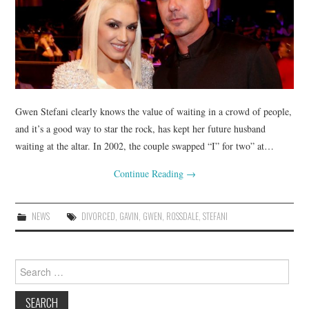
Gwen Stefani clearly knows the value of waiting in a crowd of people,
and it’s a good way to star the rock, has kept her future husband
waiting at the altar. In 2002, the couple swapped “I” for two” at…
Continue Reading
→
NEWS
DIVORCED
,
GAVIN
,
GWEN
,
ROSSDALE
,
STEFANI
Search
for: