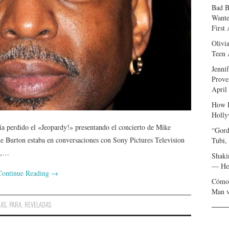
Bad B
Wante
First
Olivi
Teen 
Jenni
Prove
April
How I
Holly
ía perdido el «Jeopardy!» presentando el concierto de Mike
“Gord
e Burton estaba en conversaciones con Sony Pictures Television
Tubi,
o,…
Shaki
— Her
Continue Reading
→
Cómo 
Man v
IAS
,
PARA
,
REVELADAS