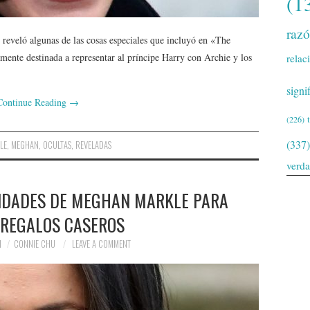
(1
raz
eveló algunas de las cosas especiales que incluyó en «The
amente destinada a representar al príncipe Harry con Archie y los
relac
signi
Continue Reading
→
(226)
(337)
LE
,
MEGHAN
,
OCULTAS
,
REVELADAS
verd
LIDADES DE MEGHAN MARKLE PARA
 REGALOS CASEROS
1
CONNIE CHU
LEAVE A COMMENT