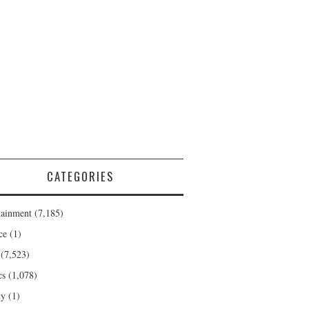
CATEGORIES
tainment
(7,185)
ce
(1)
(7,523)
cs
(1,078)
ty
(1)