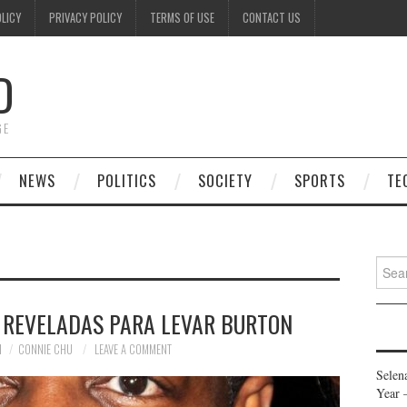
OLICY
PRIVACY POLICY
TERMS OF USE
CONTACT US
D
GE
NEWS
POLITICS
SOCIETY
SPORTS
TE
Searc
for:
 REVELADAS PARA LEVAR BURTON
1
CONNIE CHU
LEAVE A COMMENT
Selen
Year 