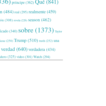
336)
Qué
(841)
príncipe
(362)
ón
(484)
realmente
(459)
real
(295)
season
(462)
ión
(308)
revela
(226)
sobre
(1373)
ficado
(340)
Taylor
Trump
(510)
una
tiene
(250)
truth
(252)
verdad
(640)
verdadera
(434)
adero
(325)
video
(301)
Watch
(294)