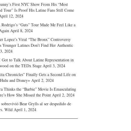
unny’s First NYC Show From His “Most
d Tour” Is Proof His Latine Fans Still Come
April 12, 2024
a Rodrigo’s “Guts” Tour Made Me Feel Like a
Again
April 8, 2024
fer Lopez’s Viral “The Bronx” Controversy
s Younger Latines Don’t Find Her Authentic
 3, 2024
 Got to Talk About Latine Representation in
wood on the TEDx Stage
April 3, 2024
ita Chronicles” Finally Gets a Second Life on
 Hulu and Disney+
April 2, 2024
ra Thinks the “Barbie” Movie Is Emasculating
e’s How She Missed the Point
April 2, 2024
sobrevivió Bear Grylls al ser despedido de
s. Wild
April 1, 2024