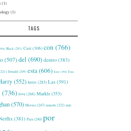
s
(1)
ology
(1)
TAGS
con
(766)
Cast
(306)
Black
(201)
194)
del
(690)
o
(507)
dentro
(383)
esta
(606)
221)
Donald
(209)
Este
(194)
Esto
Harry
(552)
Las
(391)
heres
(283)
s
(736)
Markle
(353)
love
(266)
han
(570)
Movies
(247)
muerte
(232)
más
por
Netflix
(381)
Para
(240)