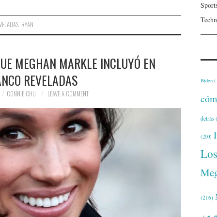
Sport
Techn
VELADAS
,
RYAN
QUE MEGHAN MARKLE INCLUYÓ EN
ANCO REVELADAS
Biden
(
CONNIE CHU
LEAVE A COMMENT
cóm
detrás
(
(200)
Lo
Meg
(216)