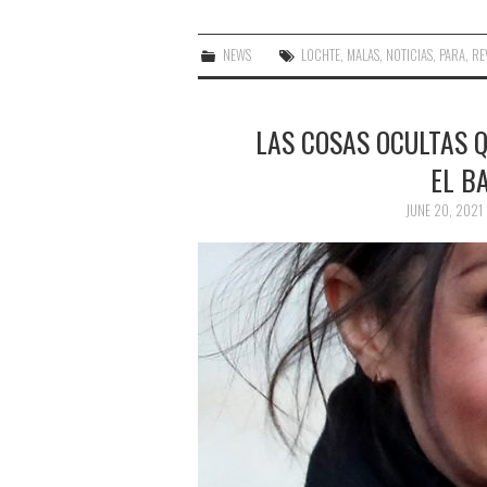
NEWS
LOCHTE
,
MALAS
,
NOTICIAS
,
PARA
,
RE
LAS COSAS OCULTAS 
EL B
JUNE 20, 2021