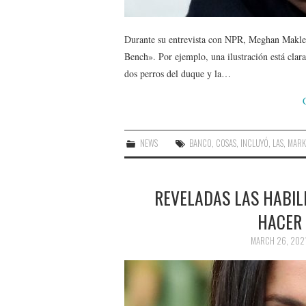
Durante su entrevista con NPR, Meghan Makle r
Bench». Por ejemplo, una ilustración está clar
dos perros del duque y la…
NEWS
BANCO
,
COSAS
,
INCLUYÓ
,
LAS
,
MARK
REVELADAS LAS HABI
HACER
MARCH 26, 202