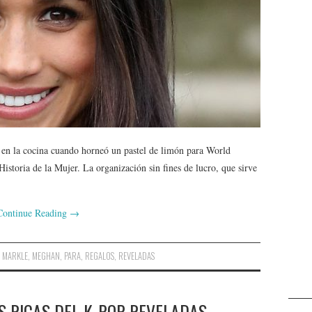
 en la cocina cuando horneó un pastel de limón para World
storia de la Mujer. La organización sin fines de lucro, que sirve
Continue Reading
→
,
MARKLE
,
MEGHAN
,
PARA
,
REGALOS
,
REVELADAS
S RICAS DEL K-POP REVELADAS