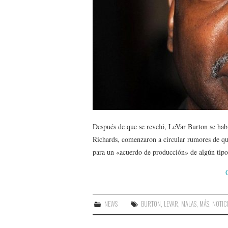
Después de que se reveló, LeVar Burton se hab
Richards, comenzaron a circular rumores de qu
para un «acuerdo de producción» de algún tip
NEWS
BURTON
,
LEVAR
,
MALAS
,
MÁS
,
NOTIC