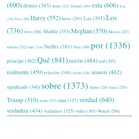
(690)
esta
(606)
dentro
(383)
detrás
(221)
Donald
(209)
Este
Los
Harry
(552)
Las
(391)
heres
(283)
(194)
Esto
(200)
(736)
Meghan
(570)
Markle
(353)
love
(266)
Movies
(247)
por
(1336)
Netflix
(381)
muerte
(232)
Para
(240)
más
(216)
Qué
(841)
razón
(484)
príncipe
(362)
real
(295)
realmente
(459)
season
(462)
relación
(308)
revela
(226)
sobre
(1373)
significado
(340)
tiene
(250)
Taylor
(226)
verdad
(640)
Trump
(510)
una
(337)
truth
(252)
verdadera
(434)
verdadero
(325)
video
(301)
Watch
(294)