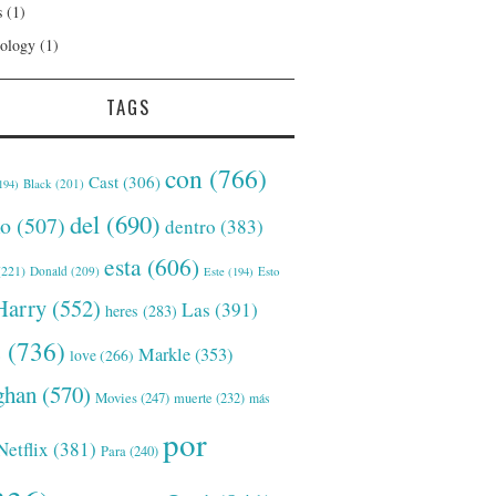
s
(1)
ology
(1)
TAGS
con
(766)
Cast
(306)
Black
(201)
194)
del
(690)
o
(507)
dentro
(383)
esta
(606)
221)
Donald
(209)
Este
(194)
Esto
Harry
(552)
Las
(391)
heres
(283)
s
(736)
Markle
(353)
love
(266)
han
(570)
Movies
(247)
muerte
(232)
más
por
Netflix
(381)
Para
(240)