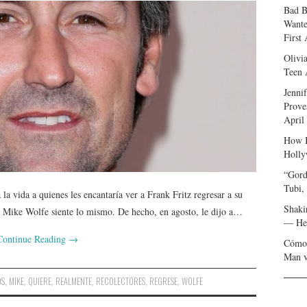
Bad B
Wante
First
Olivi
Teen 
Jenni
Prove
April
How I
Holly
“Gord
Tubi,
a vida a quienes les encantaría ver a Frank Fritz regresar a su
Shaki
 Mike Wolfe siente lo mismo. De hecho, en agosto, le dijo a…
— Her
Continue Reading
→
Cómo 
Man v
OS
,
MIKE
,
QUIERE
,
REALMENTE
,
RECOLECTORES
,
REGRESE
,
WOLFE