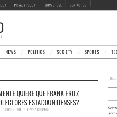
OLICY
PRIVACY POLICY
TERMS OF USE
CONTACT US
D
GE
NEWS
POLITICS
SOCIETY
SPORTS
TE
Searc
for:
ENTE QUIERE QUE FRANK FRITZ
COLECTORES ESTADOUNIDENSES?
Selen
1
CONNIE CHU
LEAVE A COMMENT
Year 