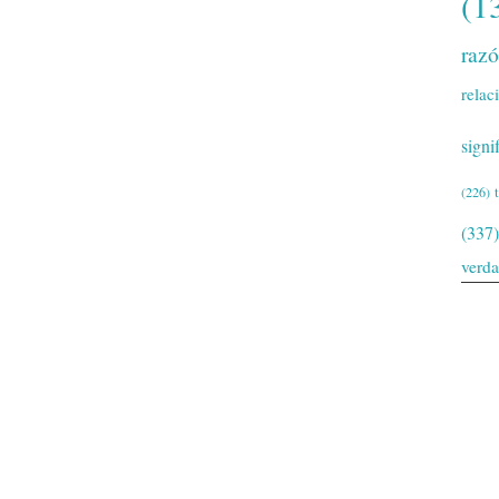
(1
raz
relac
signi
(226)
(337)
verd