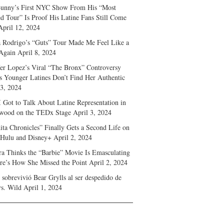
unny’s First NYC Show From His “Most
d Tour” Is Proof His Latine Fans Still Come
April 12, 2024
a Rodrigo’s “Guts” Tour Made Me Feel Like a
Again
April 8, 2024
fer Lopez’s Viral “The Bronx” Controversy
s Younger Latines Don’t Find Her Authentic
 3, 2024
 Got to Talk About Latine Representation in
wood on the TEDx Stage
April 3, 2024
ita Chronicles” Finally Gets a Second Life on
 Hulu and Disney+
April 2, 2024
ra Thinks the “Barbie” Movie Is Emasculating
e’s How She Missed the Point
April 2, 2024
sobrevivió Bear Grylls al ser despedido de
s. Wild
April 1, 2024