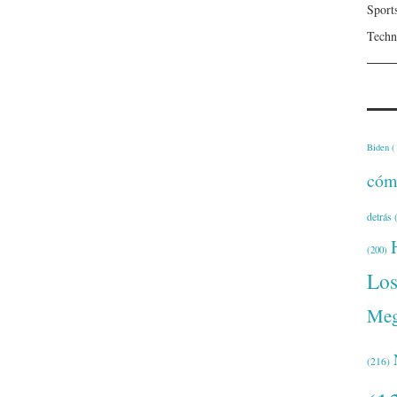
Sport
Techn
Biden
(
cóm
detrás
(
(200)
Lo
Meg
(216)