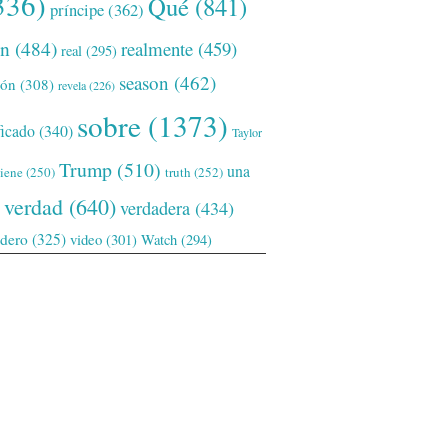
336)
Qué
(841)
príncipe
(362)
ón
(484)
realmente
(459)
real
(295)
season
(462)
ión
(308)
revela
(226)
sobre
(1373)
ficado
(340)
Taylor
Trump
(510)
una
tiene
(250)
truth
(252)
verdad
(640)
verdadera
(434)
adero
(325)
video
(301)
Watch
(294)