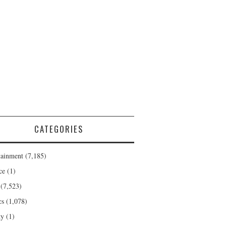
CATEGORIES
tainment
(7,185)
ce
(1)
(7,523)
cs
(1,078)
ty
(1)