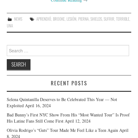
NEWS
APRENDIÓ
,
BROOKE
,
LESIÓN
,
PIERNA
,
SHIELDS
,
SUFRIR
,
TERRIBLE
,
UNA
Search
for:
RECENT POSTS
Selena Quintanilla Deserves to Be Celebrated This Year — Not
Exploited
April 16, 2024
Bad Bunny’s First NYC Show From His “Most Wanted Tour” Is Proof
His Latine Fans Still Come First
April 12, 2024
Olivia Rodrigo’s “Guts” Tour Made Me Feel Like a Teen Again
April
8, 2024