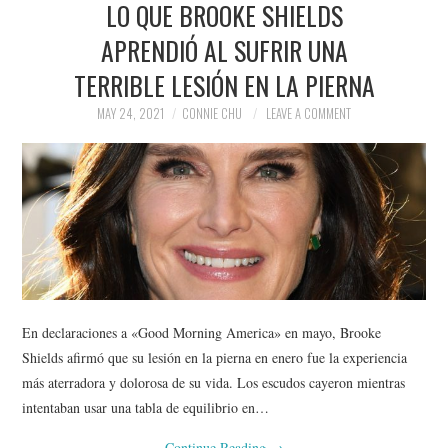
LO QUE BROOKE SHIELDS
NEWS
APRENDIÓ AL SUFRIR UNA
POLITICS
TERRIBLE LESIÓN EN LA PIERNA
SOCIETY
MAY 24, 2021
CONNIE CHU
LEAVE A COMMENT
SPORTS
TECHNOLOGY
En declaraciones a «Good Morning America» ​​en mayo, Brooke
Shields afirmó que su lesión en la pierna en enero fue la experiencia
más aterradora y dolorosa de su vida. Los escudos cayeron mientras
intentaban usar una tabla de equilibrio en…
Continue Reading
→