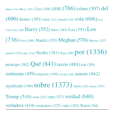
con
(766)
del
cómo
(507)
Cast
(306)
Black
(201)
Biden
(194)
(690)
esta
(606)
dentro
(383)
detrás
(221)
Donald
(209)
Este
Los
Harry
(552)
Las
(391)
heres
(283)
(194)
Esto
(200)
(736)
Meghan
(570)
Markle
(353)
love
(266)
Movies
(247)
por
(1336)
Netflix
(381)
muerte
(232)
Para
(240)
más
(216)
Qué
(841)
razón
(484)
príncipe
(362)
real
(295)
realmente
(459)
season
(462)
relación
(308)
revela
(226)
sobre
(1373)
significado
(340)
tiene
(250)
Taylor
(226)
verdad
(640)
Trump
(510)
una
(337)
truth
(252)
verdadera
(434)
verdadero
(325)
video
(301)
Watch
(294)