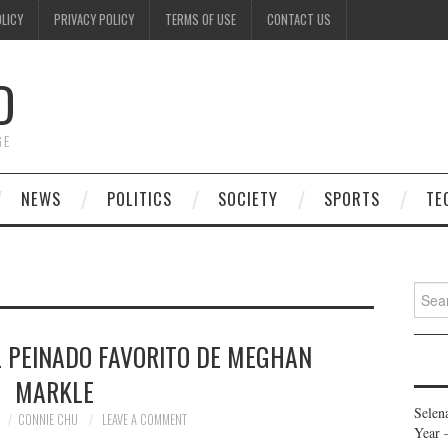
OLICY
PRIVACY POLICY
TERMS OF USE
CONTACT US
D
GE
NEWS
POLITICS
SOCIETY
SPORTS
TE
Searc
for:
L PEINADO FAVORITO DE MEGHAN
MARKLE
Selen
CONNIE CHU
LEAVE A COMMENT
Year 