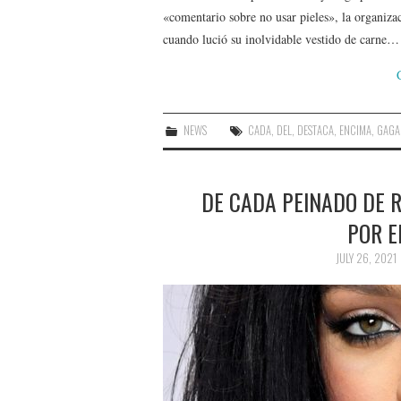
«comentario sobre no usar pieles», la organiz
cuando lució su inolvidable vestido de carne…
NEWS
CADA
,
DEL
,
DESTACA
,
ENCIMA
,
GAGA
DE CADA PEINADO DE 
POR E
JULY 26, 2021