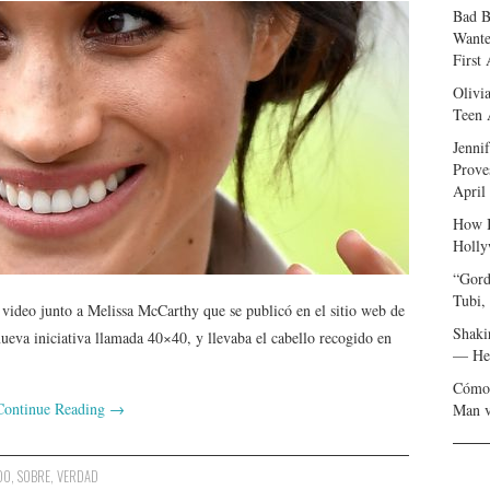
Bad B
Wante
First
Olivi
Teen 
Jenni
Prove
April
How I
Holly
“Gord
Tubi,
video junto a Melissa McCarthy que se publicó en el sitio web de
Shaki
eva iniciativa llamada 40×40, y llevaba el cabello recogido en
— Her
Cómo 
Continue Reading
→
Man v
DO
,
SOBRE
,
VERDAD