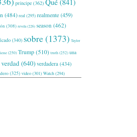
336)
Qué
(841)
príncipe
(362)
ón
(484)
realmente
(459)
real
(295)
season
(462)
ión
(308)
revela
(226)
sobre
(1373)
ficado
(340)
Taylor
Trump
(510)
una
tiene
(250)
truth
(252)
verdad
(640)
verdadera
(434)
adero
(325)
video
(301)
Watch
(294)