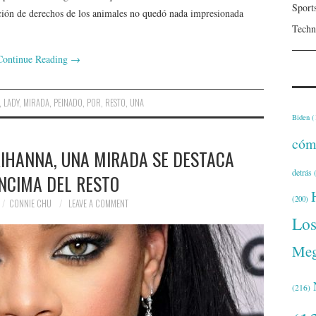
Sport
ación de derechos de los animales no quedó nada impresionada
Techn
Continue Reading
→
,
LADY
,
MIRADA
,
PEINADO
,
POR
,
RESTO
,
UNA
Biden
(
cóm
RIHANNA, UNA MIRADA SE DESTACA
detrás
(
NCIMA DEL RESTO
(200)
CONNIE CHU
LEAVE A COMMENT
Lo
Meg
(216)