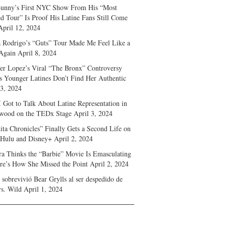
unny’s First NYC Show From His “Most
d Tour” Is Proof His Latine Fans Still Come
April 12, 2024
a Rodrigo’s “Guts” Tour Made Me Feel Like a
Again
April 8, 2024
fer Lopez’s Viral “The Bronx” Controversy
s Younger Latines Don’t Find Her Authentic
 3, 2024
 Got to Talk About Latine Representation in
wood on the TEDx Stage
April 3, 2024
ita Chronicles” Finally Gets a Second Life on
 Hulu and Disney+
April 2, 2024
ra Thinks the “Barbie” Movie Is Emasculating
e’s How She Missed the Point
April 2, 2024
sobrevivió Bear Grylls al ser despedido de
s. Wild
April 1, 2024