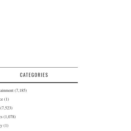
CATEGORIES
tainment
(7,185)
ce
(1)
(7,523)
cs
(1,078)
ty
(1)