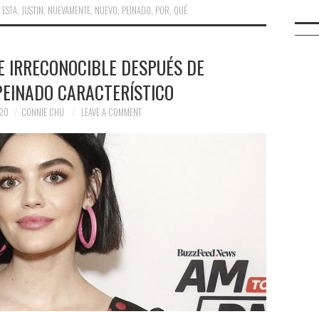
,
ESTA
,
JUSTIN
,
NUEVAMENTE
,
NUEVO
,
PEINADO
,
POR
,
QUÉ
E IRRECONOCIBLE DESPUÉS DE
PEINADO CARACTERÍSTICO
020
CONNIE CHU
LEAVE A COMMENT