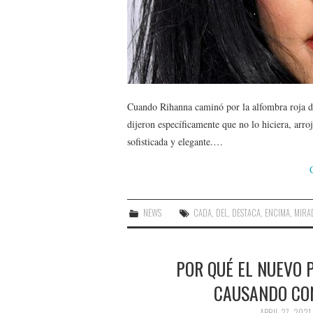
Cuando Rihanna caminó por la alfombra roja d
dijeron específicamente que no lo hiciera, arr
sofisticada y elegante.…
NEWS
CADA
,
DEL
,
DESTACA
,
ENCIMA
,
MIRA
POR QUÉ EL NUEVO P
CAUSANDO CO
APRIL 27, 2021