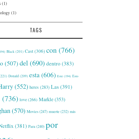
s
(1)
ology
(1)
TAGS
con
(766)
Cast
(306)
Black
(201)
194)
del
(690)
o
(507)
dentro
(383)
esta
(606)
221)
Donald
(209)
Este
(194)
Esto
Harry
(552)
Las
(391)
heres
(283)
s
(736)
Markle
(353)
love
(266)
han
(570)
Movies
(247)
muerte
(232)
más
por
Netflix
(381)
Para
(240)