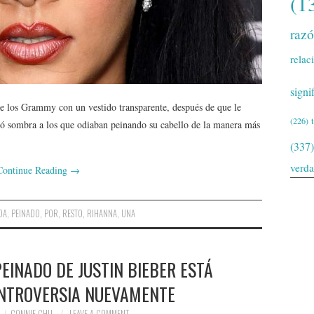
(1
raz
relac
signi
e los Grammy con un vestido transparente, después de que le
(226)
ojó sombra a los que odiaban peinando su cabello de la manera más
(337)
verd
Continue Reading
→
DA
,
PEINADO
,
POR
,
RESTO
,
RIHANNA
,
UNA
EINADO DE JUSTIN BIEBER ESTÁ
NTROVERSIA NUEVAMENTE
CONNIE CHU
LEAVE A COMMENT